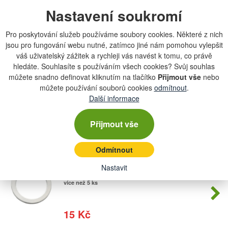
Nastavení soukromí
Kroužek hliníkový 32x38x2
Počet
skladem
kusů
více než 5 ks
Pro poskytování služeb používáme soubory cookies. Některé z nich
jsou pro fungování webu nutné, zatímco jiné nám pomohou vylepšit
váš uživatelský zážitek a rychleji vás navést k tomu, co právě
16,34 Kč
hledáte. Souhlasíte s používáním všech cookies? Svůj souhlas
můžete snadno definovat kliknutím na tlačítko
Přijmout vše
nebo
můžete používání souborů cookies
odmítnout
.
Kroužek hliníkový 9x14x1,6
Počet
Další informace
skladem
kusů
více než 5 ks
Přijmout vše
16 Kč
Odmítnout
Kroužek hliníkový 16,2x22x1
Nastavit
Počet
skladem
kusů
více než 5 ks
15 Kč