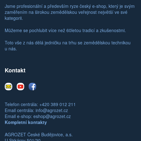
Jsme profesionální a především ryze český e-shop, který je svým
zaměřením na širokou zemědělskou veřejnost největší ve své
kategorii.
Můžeme se pochlubit více než 60letou tradicí a zkušenostmi.
Toto vše z nás dělá jedničku na trhu se zemědělskou technikou
u nás.
Kontakt
E-
Youtube
Facebook
mail
Telefon centrála: +420 389 012 211
Email centrála:
info@agrozet.cz
Email e-shop:
eshop@agrozet.cz
Kompletní kontakty
AGROZET České Budějovice, a.s.
U Sirkárny 501/30