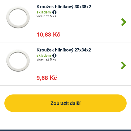
Kroužek hliníkový 30x38x2
Počet
skladem
kusů
více než 5 ks
10,83 Kč
Kroužek hliníkový 27x34x2
Počet
skladem
kusů
více než 5 ks
9,68 Kč
Zobrazit další