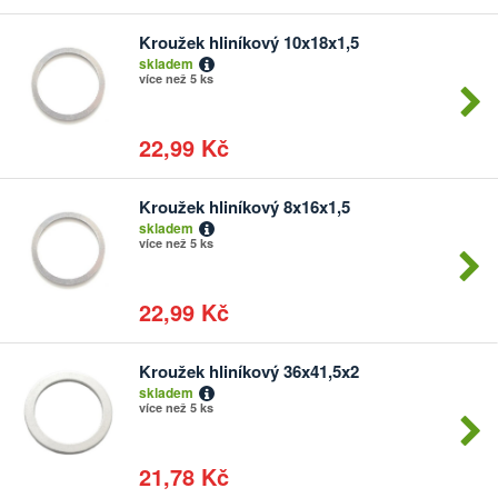
Kroužek hliníkový 10x18x1,5
Počet
skladem
kusů
více než 5 ks
22,99 Kč
Kroužek hliníkový 8x16x1,5
Počet
skladem
kusů
více než 5 ks
22,99 Kč
Kroužek hliníkový 36x41,5x2
Počet
skladem
kusů
více než 5 ks
21,78 Kč