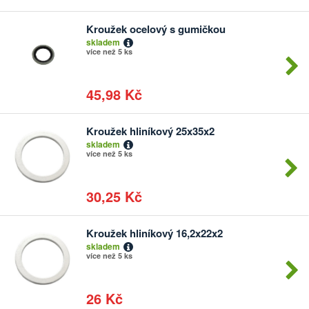
Kroužek ocelový s gumičkou
Počet
skladem
kusů
více než 5 ks
45,98 Kč
Kroužek hliníkový 25x35x2
Počet
skladem
kusů
více než 5 ks
30,25 Kč
Kroužek hliníkový 16,2x22x2
Počet
skladem
kusů
více než 5 ks
26 Kč