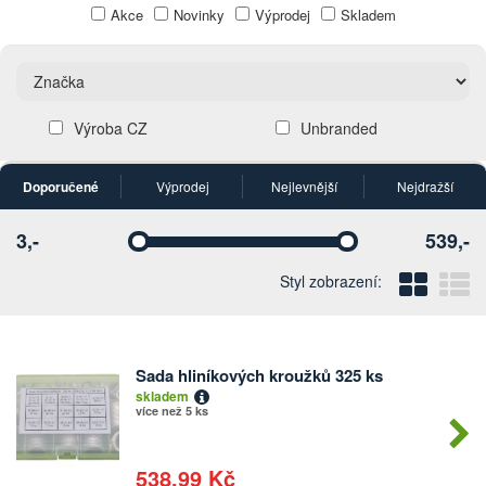
Akce
Novinky
Výprodej
Skladem
Výroba CZ
Unbranded
Doporučené
Výprodej
Nejlevnější
Nejdražší
3,-
539,-
Vyberte
Vyberte
Blo
Ř
Styl zobrazení:
Sada hliníkových kroužků 325 ks
Počet
skladem
kusů
více než 5 ks
538,99 Kč