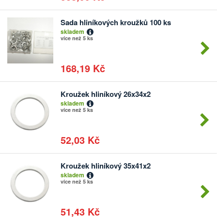
Sada hliníkových kroužků 100 ks
Počet
skladem
kusů
více než 5 ks
168,19 Kč
Kroužek hliníkový 26x34x2
Počet
skladem
kusů
více než 5 ks
52,03 Kč
Kroužek hliníkový 35x41x2
Počet
skladem
kusů
více než 5 ks
51,43 Kč