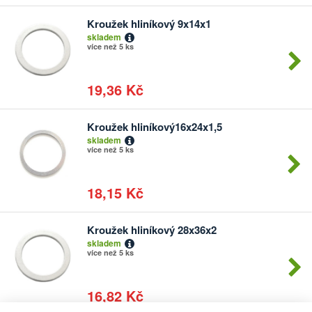
Kroužek hliníkový 9x14x1
Počet
skladem
kusů
více než 5 ks
19,36 Kč
Kroužek hliníkový16x24x1,5
Počet
skladem
kusů
více než 5 ks
18,15 Kč
Kroužek hliníkový 28x36x2
Počet
skladem
kusů
více než 5 ks
16,82 Kč