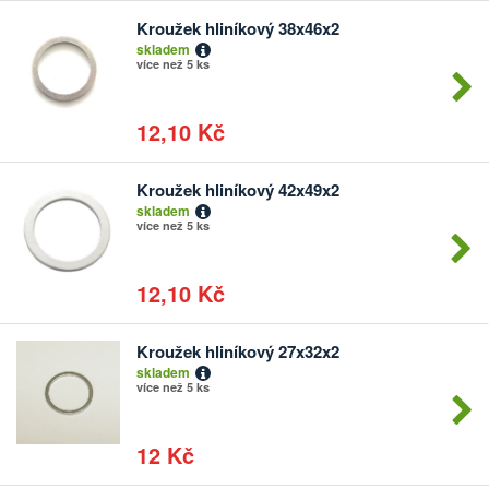
Kroužek hliníkový 38x46x2
Počet
skladem
kusů
více než 5 ks
12,10 Kč
Kroužek hliníkový 42x49x2
Počet
skladem
kusů
více než 5 ks
12,10 Kč
Kroužek hliníkový 27x32x2
Počet
skladem
kusů
více než 5 ks
12 Kč