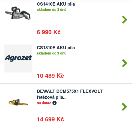
CS1410E AKU pila
Počet
skladem do 3 dnů
kusů
6 990 Kč
CS1810E AKU pila
Počet
skladem do 3 dnů
kusů
10 489 Kč
DEWALT DCM575X1 FLEXVOLT
Počet
řetězová pila...
kusů
na dotaz
14 699 Kč