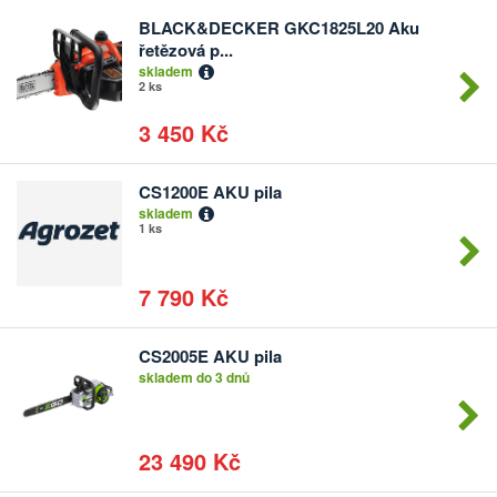
BLACK&DECKER GKC1825L20 Aku
Počet
řetězová p...
kusů
skladem
2 ks
3 450 Kč
CS1200E AKU pila
Počet
skladem
kusů
1 ks
7 790 Kč
CS2005E AKU pila
Počet
skladem do 3 dnů
kusů
23 490 Kč