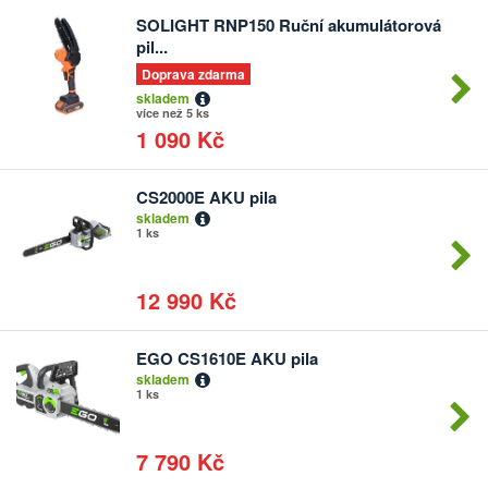
SOLIGHT RNP150 Ruční akumulátorová
Počet
pil...
kusů
Doprava zdarma
skladem
více než 5 ks
1 090 Kč
CS2000E AKU pila
Počet
skladem
kusů
1 ks
12 990 Kč
EGO CS1610E AKU pila
Počet
skladem
kusů
1 ks
7 790 Kč