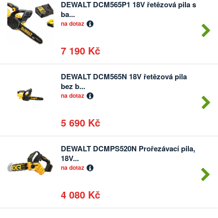
DEWALT DCM565P1 18V řetězová pila s
Počet
ba...
kusů
na dotaz
7 190 Kč
DEWALT DCM565N 18V řetězová pila
Počet
bez b...
kusů
na dotaz
5 690 Kč
DEWALT DCMPS520N Prořezávací pila,
Počet
18V...
kusů
na dotaz
4 080 Kč