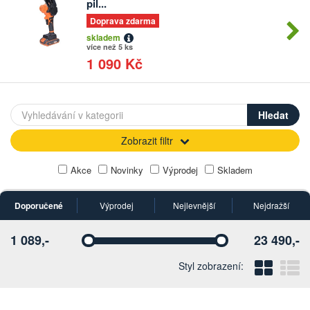
pil...
Doprava zdarma
skladem
více než 5 ks
1 090 Kč
Zobrazit filtr
Akce
Novinky
Výprodej
Skladem
Doporučené
Výprodej
Nejlevnější
Nejdražší
1 089,-
23 490,-
Vyberte
Vyberte
Blo
Ř
Styl zobrazení: