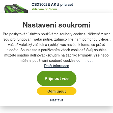
CSX3002E AKU pila set
Počet
skladem do 3 dnů
kusů
Nastavení soukromí
12 501 Kč
Pro poskytování služeb používáme soubory cookies. Některé z nich
jsou pro fungování webu nutné, zatímco jiné nám pomohou vylepšit
CS1411E AKU pila set
Počet
váš uživatelský zážitek a rychleji vás navést k tomu, co právě
skladem do 3 dnů
kusů
hledáte. Souhlasíte s používáním všech cookies? Svůj souhlas
můžete snadno definovat kliknutím na tlačítko
Přijmout vše
nebo
můžete používání souborů cookies
odmítnout
.
11 690 Kč
Další informace
Přijmout vše
WDV0900E AKU Vysavač
Počet
skladem do 3 dnů
kusů
Odmítnout
Nastavit
9 990 Kč