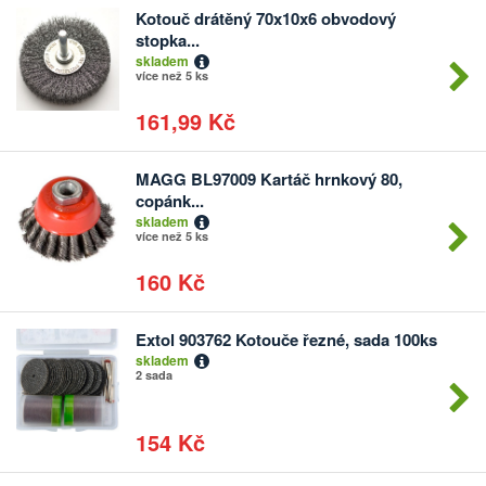
Kotouč drátěný 70x10x6 obvodový
Počet
stopka...
kusů
skladem
více než 5 ks
161,99 Kč
MAGG BL97009 Kartáč hrnkový 80,
Počet
copánk...
kusů
skladem
více než 5 ks
160 Kč
Extol 903762 Kotouče řezné, sada 100ks
Počet
skladem
kusů
2 sada
154 Kč