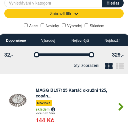
Zobrazit filtr
Akce
Novinky
Výprodej
Skladem
Doporučené
Výprodej
Nejlevnější
Nejdražší
32,-
329,-
Vyberte
Vyberte
Blo
Ř
Styl zobrazení:
MAGG BL97125 Kartáč okružní 125,
Počet
copán...
kusů
Novinka
skladem
více než 5 ks
144 Kč