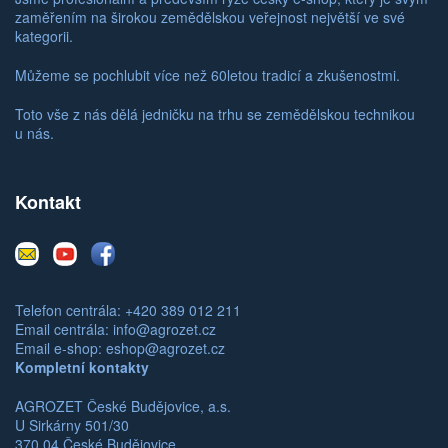
zaměřením na širokou zemědělskou veřejnost největší ve své
kategorii.
Můžeme se pochlubit více než 60letou tradicí a zkušenostmi.
Toto vše z nás dělá jedničku na trhu se zemědělskou technikou
u nás.
Kontakt
E-
Youtube
Facebook
mail
Telefon centrála: +420 389 012 211
Email centrála:
info@agrozet.cz
Email e-shop:
eshop@agrozet.cz
Kompletní kontakty
AGROZET České Budějovice, a.s.
U Sirkárny 501/30
370 04 České Budějovice