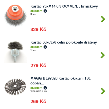
Kartáč 75xM14 0.3 OC/ VLN. , hrníčkový
Počet
skladem
kusů
3 ks
329 Kč
Kartáč 50x63x6 čelní polokoule drátěný
Počet
skladem
kusů
1 ks
279 Kč
MAGG BL97026 Kartáč okružní 150,
Počet
copán...
kusů
skladem
více než 5 ks
269 Kč