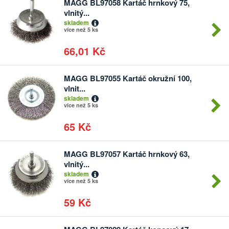
MAGG BL97058 Kartáč hrnkový 75,
Počet
vlnitý...
kusů
skladem
více než 5 ks
66,01 Kč
MAGG BL97055 Kartáč okružní 100,
Počet
vlnit...
kusů
skladem
více než 5 ks
65 Kč
MAGG BL97057 Kartáč hrnkový 63,
Počet
vlnitý...
kusů
skladem
více než 5 ks
59 Kč