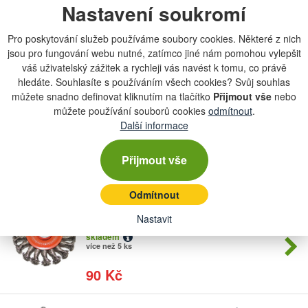
MAGG BL97008 Kartáč hrnkový 80,
Nastavení soukromí
Počet
copánk...
kusů
skladem
Pro poskytování služeb používáme soubory cookies. Některé z nich
více než 5 ks
jsou pro fungování webu nutné, zatímco jiné nám pomohou vylepšit
váš uživatelský zážitek a rychleji vás navést k tomu, co právě
99 Kč
hledáte. Souhlasíte s používáním všech cookies? Svůj souhlas
můžete snadno definovat kliknutím na tlačítko
Přijmout vše
nebo
MAGG BL97025 Kartáč okružní 115,
můžete používání souborů cookies
odmítnout
.
Počet
copán...
kusů
Další informace
skladem
1 ks
Přijmout vše
99 Kč
Odmítnout
MAGG BL97024 Kartáč okružní 100,
Počet
Nastavit
copán...
kusů
skladem
více než 5 ks
90 Kč