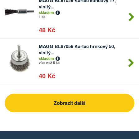
MAGG BL97029 Kartáč koncový 17,
Počet
vlnitý...
kusů
skladem
1 ks
48 Kč
MAGG BL97056 Kartáč hrnkový 50,
Počet
vlnitý...
kusů
skladem
více než 5 ks
40 Kč
Zobrazit další