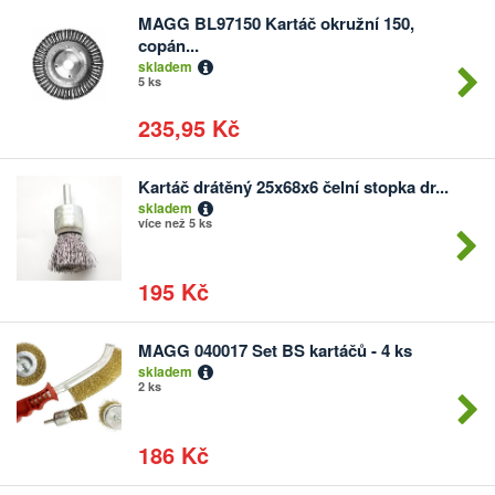
MAGG BL97150 Kartáč okružní 150,
Počet
copán...
kusů
skladem
5 ks
235,95 Kč
Kartáč drátěný 25x68x6 čelní stopka dr...
Počet
skladem
kusů
více než 5 ks
195 Kč
MAGG 040017 Set BS kartáčů - 4 ks
Počet
skladem
kusů
2 ks
186 Kč