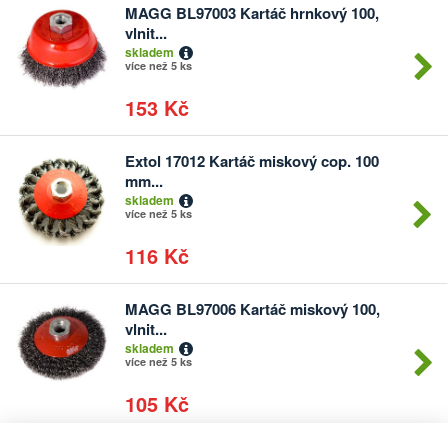
MAGG BL97003 Kartáč hrnkový 100,
Počet
vlnit...
kusů
skladem
více než 5 ks
153 Kč
Extol 17012 Kartáč miskový cop. 100
Počet
mm...
kusů
skladem
více než 5 ks
116 Kč
MAGG BL97006 Kartáč miskový 100,
Počet
vlnit...
kusů
skladem
více než 5 ks
105 Kč