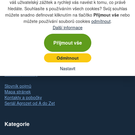
váš uživatelský zážitek a rychleji vás navést k tomu, co právě
hledáte. Souhlasíte s používáním všech cookies? Svůj souhlas
Rychlá navigace
můžete snadno definovat kliknutím na tlačítko
Přijmout vše
nebo
můžete používání souborů cookies
odmítnout
.
Další informace
Obchodní podmínky
Zásady ochrany osobních údajů (GDPR)
Nastavení cookies
Přijmout vše
Doprava
Dodání zboží
Způsob platby
Odmítnout
Odstoupení od kupní smlouvy
Reklamace zboží
Nastavit
Dárkové poukazy
Slovník pojmů
Mapa stránek
Kontakty a pobočky
Seriál Agrozet od A do Zet
Kategorie