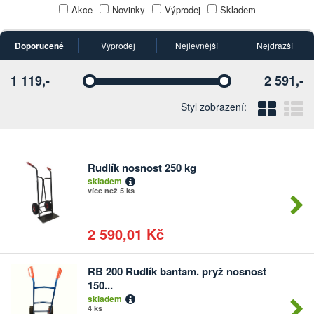
Akce
Novinky
Výprodej
Skladem
Doporučené
Výprodej
Nejlevnější
Nejdražší
1 119,-
2 591,-
Vyberte
Vyberte
Blo
Ř
Styl zobrazení:
Rudlík nosnost 250 kg
Počet
skladem
kusů
více než 5 ks
2 590,01 Kč
RB 200 Rudlík bantam. pryž nosnost
Počet
150...
kusů
skladem
4 ks