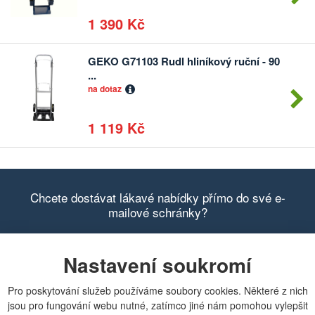
1 390 Kč
GEKO G71103 Rudl hliníkový ruční - 90
Počet
...
kusů
na dotaz
1 119 Kč
Chcete dostávat lákavé nabídky přímo do své e-
mailové schránky?
Nastavení soukromí
Zobrazit aktuální newsletter
Pro poskytování služeb používáme soubory cookies. Některé z nich
jsou pro fungování webu nutné, zatímco jiné nám pomohou vylepšit