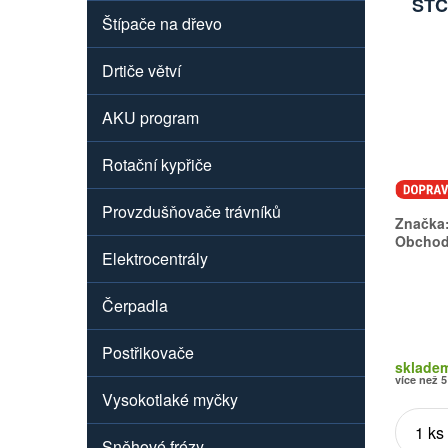
STC
Štípače na dřevo
Drtiče větví
AKU program
Rotační kypřiče
Provzdušňovače trávníků
Značka
Obchodn
Elektrocentrály
Čerpadla
Postřikovače
sklade
více než 5
Vysokotlaké myčky
Sněhové frézy