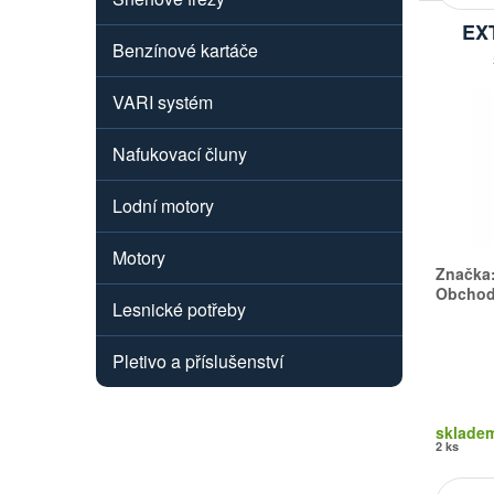
EX
Benzínové kartáče
VARI systém
Nafukovací čluny
Lodní motory
Motory
Značka
Obchodn
Lesnické potřeby
Pletivo a příslušenství
sklade
2 ks