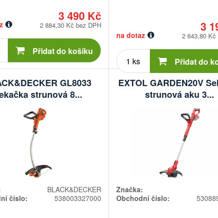
3 490 Kč
3 1
z
2 884,30 Kč bez DPH
na dotaz
2 643,80 Kč
Počet
kusů
Přidat do košíku
Počet
kusů
Přidat do k
ACK&DECKER GL8033
EXTOL GARDEN20V Se
ekačka strunová 8...
strunová aku 3...
:
BLACK&DECKER
Značka:
í číslo:
538003327000
Obchodní číslo:
53088