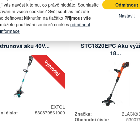
z
na dotaz
14 041,32 Kč bez DPH
8 008,26 Kč
eji vás navést k tomu, co právě hledáte. Souhlasíte
Odmítnout
žíváním všech cookies? Svůj souhlas můžete
Počet
Počet
Nastavit
kusů
kusů
Přidat do košíku
Přidat do k
o definovat kliknutím na tlačítko
Přijmout vše
můžete používání souborů cookies
odmítnout
.
 informace
BLACK&DECKER
TOL 8795612 Sekačka
STC1820EPC Aku vyž
strunová aku 40V...
18...
Výprodej
:
EXTOL
í číslo:
530879561000
Značka:
BLACK&
Obchodní číslo:
53007