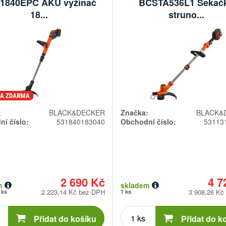
1840EPC AKU vyžínač
BCSTA536L1 Sekač
18...
struno...
:
BLACK&DECKER
Značka:
BLACK&
í číslo:
531840183040
Obchodní číslo:
53113
2 690 Kč
4 7
m
skladem
2 223,14 Kč bez DPH
3 908,26 Kč
 ks
1 ks
Počet
Počet
kusů
kusů
Přidat do košíku
Přidat do k