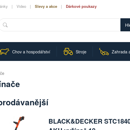
lánky
Video
Slevy a akce
Dárkové poukazy
Hledat
Chov a hospodářství
Stroje
Zahrada a
ače
ínače
prodávanější
BLACK&DECKER STC184