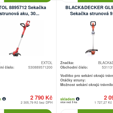
TOL 8895712 Sekačka
BLACK&DECKER GL9
strunová aku, 30...
Sekačka strunová 9.
:
EXTOL
Značka:
BLACK&
í číslo:
530889571200
Obchodní číslo:
53113
Vodítko pro sekání okrajů tráv
Otáčky struny:
Možnost sekání okrajů trávník
2 790 Kč
2 0
m
skladem
2 305,79 Kč bez DPH
1 727,27 Kč
více než 5 ks
Počet
Počet