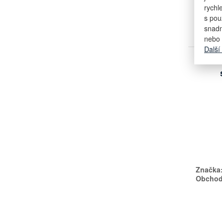
na dota
rychl
s pou
snadn
nebo 
Další
EX
Značka
Obchodn