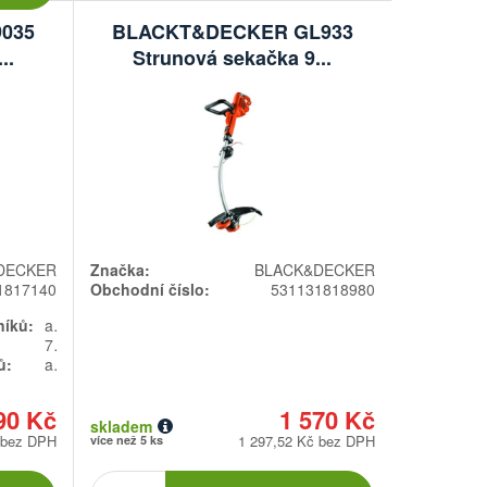
035
BLACKT&DECKER GL933
..
Strunová sekačka 9...
DECKER
Značka:
BLACK&DECKER
1817140
Obchodní číslo:
531131818980
níků:
ano
7000 ot.min
ů:
ano
90 Kč
1 570 Kč
skladem
 bez DPH
1 297,52 Kč bez DPH
více než 5 ks
Počet