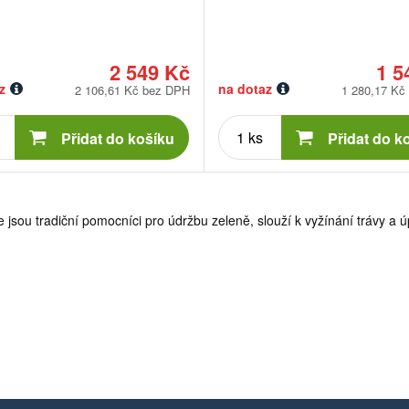
2 549 Kč
1 5
z
na dotaz
2 106,61 Kč bez DPH
1 280,17 Kč
Počet
Počet
kusů
kusů
Přidat do košíku
Přidat do k
 jsou tradiční pomocníci pro údržbu zeleně, slouží k vyžínání trávy a ú