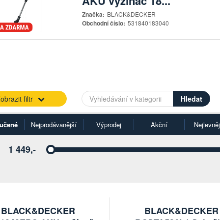
AKU vyžínač 18...
Značka:
BLACK&DECKER
Obchodní číslo:
531840183040
obrazit filtr
učené
Nejprodávanější
Výprodej
Akční
Nejlevněj
1 449,-
Vyberte
BLACK&DECKER
BLACK&DECKER