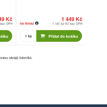
49 Kč
1 449 Kč
na dotaz
 bez DPH
1 197,52 Kč bez DPH
Počet
kusů
ošíku
Přidat do košíku
pravu okrajů trávníků.