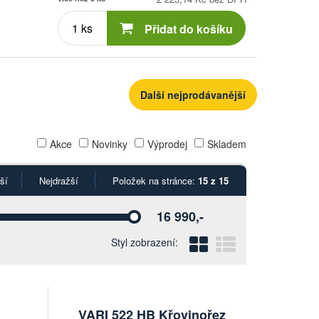
Počet
kusů
Přidat do košíku
Další nejprodávanější
Akce
Novinky
Výprodej
Skladem
ší
Nejdražší
Položek na stránce:
15 z 15
16 990,-
Vyberte
Blokový
Řádkový
Styl zobrazení:
VARI 522 HB Křovinořez