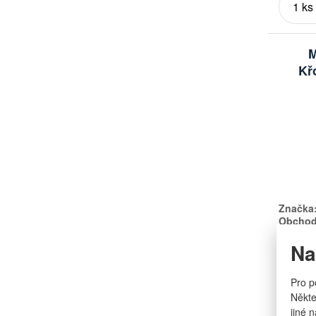
M
Kř
Značka
Obchodn
Na
Pro p
Někte
jiné 