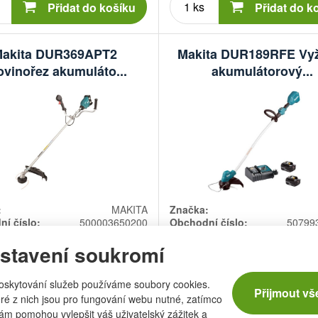
kusů
kusů
Přidat do košíku
Přidat do k
akita DUR369APT2
Makita DUR189RFE Vy
ovinořez akumuláto...
akumulátorový...
:
MAKITA
Značka:
í číslo:
500003650200
Obchodní číslo:
50799
stavení soukromí
oskytování služeb používáme soubory cookies.
Přijmout vš
ré z nich jsou pro fungování webu nutné, zatímco
16 990 Kč
9 6
nám pomohou vylepšit váš uživatelský zážitek a