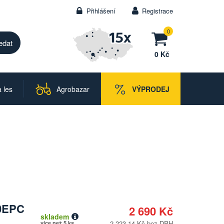
Přihlášení
Registrace
0
0 Kč
 les
Agrobazar
VÝPRODEJ
0EPC
2 690 Kč
skladem
2 223,14 Kč bez DPH
více než 5 ks