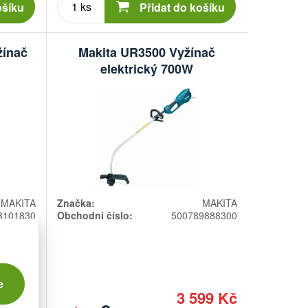
kusů
ošíku
Přidat do košíku
žínač
Makita UR3500 Vyžínač
elektrický 700W
MAKITA
Značka:
MAKITA
3101830
Obchodní číslo:
500789888300
e
90 Kč
3 599 Kč