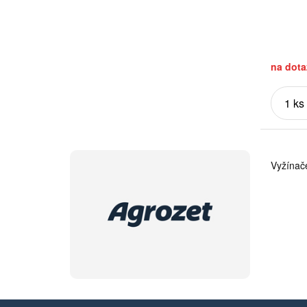
na dota
Vyžínače