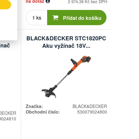
na dotaz
 bez DPH
2 974,38 Kč bez DPH
Počet
kusů
ošíku
Přidat do košíku
BLACK&DECKER STC1820PC
ínač
Aku vyžínač 18V...
Značka:
BLACK&DECKER
Obchodní číslo:
530079024800
DECKER
9024810