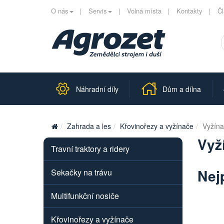
O nás
Servis
Volná místa
Kontakty
Č
Náhradní díly
Dům a dílna
Zahrada a les
Křovinořezy a vyžínače
Vyžín
Vyž
Travní traktory a ridery
Nej
Sekačky na trávu
Multifunkční nosiče
Křovinořezy a vyžínače