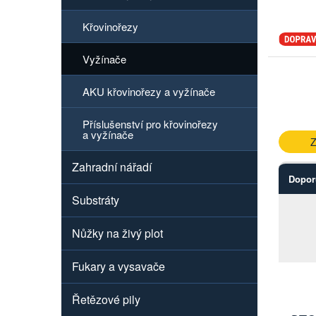
Křovinořezy
Vyžínače
AKU křovinořezy a vyžínače
Příslušenství pro křovinořezy
a vyžínače
Z
Zahradní nářadí
Dopor
Substráty
Nůžky na živý plot
Fukary a vysavače
Řetězové pily