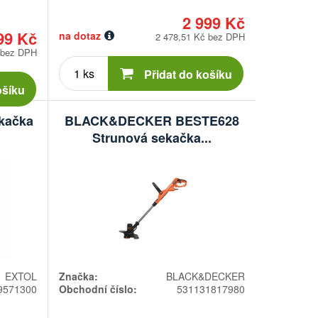
2 999 Kč
99 Kč
na dotaz
2 478,51 Kč bez DPH
 bez DPH
Počet
kusů
Přidat do košíku
ošíku
kačka
BLACK&DECKER BESTE628
Strunová sekačka...
EXTOL
Značka:
BLACK&DECKER
9571300
Obchodní číslo:
531131817980