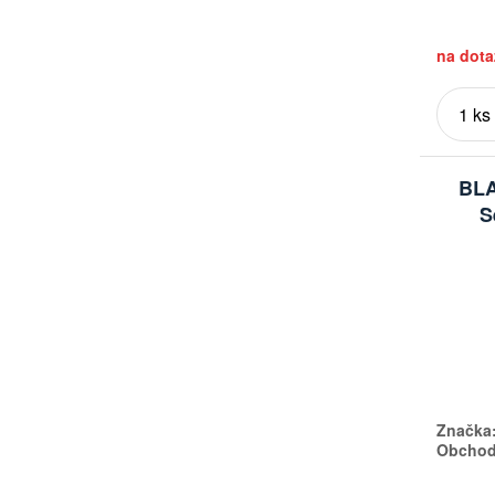
na dota
BL
S
Značka
Obchodn