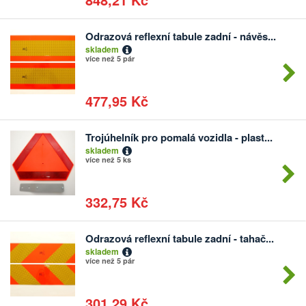
Odrazová reflexní tabule zadní - návěs...
Počet
skladem
kusů
více než 5 pár
477,95 Kč
Trojúhelník pro pomalá vozidla - plast...
Počet
skladem
kusů
více než 5 ks
332,75 Kč
Odrazová reflexní tabule zadní - tahač...
Počet
skladem
kusů
více než 5 pár
301,29 Kč