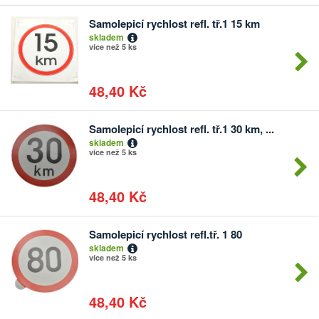
Samolepicí rychlost refl. tř.1 15 km
Počet
skladem
kusů
více než 5 ks
48,40 Kč
Samolepicí rychlost refl. tř.1 30 km, ...
Počet
skladem
kusů
více než 5 ks
48,40 Kč
Samolepicí rychlost refl.tř. 1 80
Počet
skladem
kusů
více než 5 ks
48,40 Kč