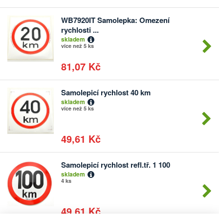
WB7920IT Samolepka: Omezení
Počet
rychlosti ...
kusů
skladem
více než 5 ks
81,07 Kč
Samolepicí rychlost 40 km
Počet
skladem
kusů
více než 5 ks
49,61 Kč
Samolepicí rychlost refl.tř. 1 100
Počet
skladem
kusů
4 ks
49,61 Kč