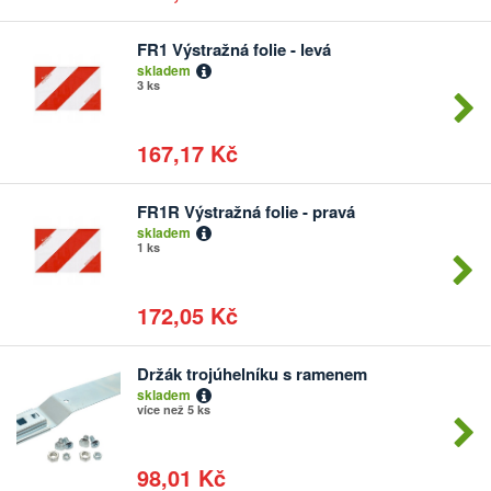
FR1 Výstražná folie - levá
Počet
skladem
kusů
3 ks
167,17 Kč
FR1R Výstražná folie - pravá
Počet
skladem
kusů
1 ks
172,05 Kč
Držák trojúhelníku s ramenem
Počet
skladem
kusů
více než 5 ks
98,01 Kč