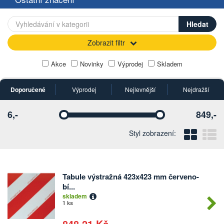
Zobrazit filtr
Akce
Novinky
Výprodej
Skladem
Doporučené
Výprodej
Nejlevnější
Nejdražší
6,-
849,-
Vyberte
Vyberte
Blo
Ř
Styl zobrazení:
Tabule výstražná 423x423 mm červeno-
Počet
bí...
kusů
skladem
1 ks
848,21 Kč