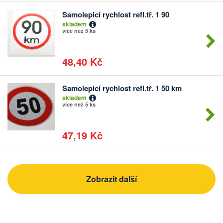
Samolepicí rychlost refl.tř. 1 90
Počet
skladem
kusů
více než 5 ks
48,40 Kč
Samolepicí rychlost refl.tř. 1 50 km
Počet
skladem
kusů
více než 5 ks
47,19 Kč
Zobrazit další