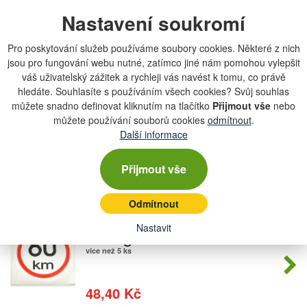
Nastavení soukromí
Samolepicí rychlost refl.tř. 1 70
Počet
skladem
kusů
Pro poskytování služeb používáme soubory cookies. Některé z nich
1 ks
jsou pro fungování webu nutné, zatímco jiné nám pomohou vylepšit
váš uživatelský zážitek a rychleji vás navést k tomu, co právě
49,61 Kč
hledáte. Souhlasíte s používáním všech cookies? Svůj souhlas
můžete snadno definovat kliknutím na tlačítko
Přijmout vše
nebo
můžete používání souborů cookies
odmítnout
.
Samolepící rychlost refl.tř. 1 25 km
Počet
Další informace
skladem
kusů
více než 5 ks
Přijmout vše
49 Kč
Odmítnout
Samolepicí rychlost refl tř 1 60
Nastavit
Počet
skladem
kusů
více než 5 ks
48,40 Kč