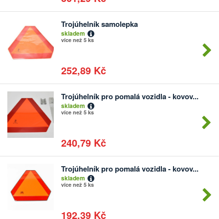
Trojúhelník samolepka
Počet
skladem
kusů
více než 5 ks
252,89 Kč
Trojúhelník pro pomalá vozidla - kovov...
Počet
skladem
kusů
více než 5 ks
240,79 Kč
Trojúhelník pro pomalá vozidla - kovov...
Počet
skladem
kusů
více než 5 ks
192,39 Kč