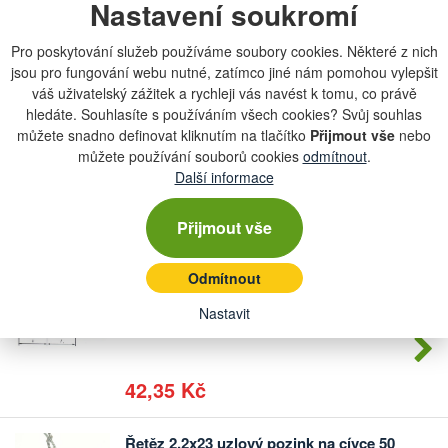
Nastavení soukromí
Počet
skladem
kusů
více než 5 m
Pro poskytování služeb používáme soubory cookies. Některé z nich
jsou pro fungování webu nutné, zatímco jiné nám pomohou vylepšit
54 Kč
váš uživatelský zážitek a rychleji vás navést k tomu, co právě
hledáte. Souhlasíte s používáním všech cookies? Svůj souhlas
můžete snadno definovat kliknutím na tlačítko
Přijmout vše
nebo
Článkový řetěz 4x19 DIN 5685-1
můžete používání souborů cookies
Počet
odmítnout
.
skladem
kusů
Další informace
více než 5 m
Přijmout vše
49,61 Kč
Odmítnout
Článkový řetěz 3x16 DIN 5685
Počet
Nastavit
skladem
kusů
více než 5 m
42,35 Kč
Řetěz 2,2x23 uzlový pozink na cívce 50