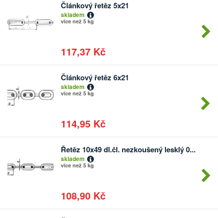
Článkový řetěz 5x21
Počet
skladem
kusů
více než 5 kg
117,37 Kč
Článkový řetěz 6x21
Počet
skladem
kusů
více než 5 kg
114,95 Kč
Řetěz 10x49 dl.čl. nezkoušený lesklý 0...
Počet
skladem
kusů
více než 5 kg
108,90 Kč