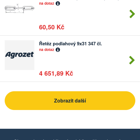
Počet
na dotaz
kusů
60,50 Kč
Řetěz podlahový 9x31 347 čl.
Počet
na dotaz
kusů
4 651,89 Kč
Zobrazit další