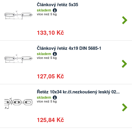
Článkový řetěz 5x35
Počet
skladem
kusů
více než 5 kg
133,10 Kč
Článkový řetěz 4x19 DIN 5685-1
Počet
skladem
kusů
více než 5 kg
127,05 Kč
Řetěz 10x34 kr.čl.nezkoušený lesklý 02...
Počet
skladem
kusů
více než 5 kg
125,84 Kč