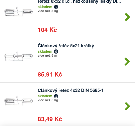
Řetěz 8x52 dl.čl. nezkoušený lesklý DI...
Počet
skladem
kusů
více než 5 kg
104 Kč
Článkový řetěz 5x21 krátký
Počet
skladem
kusů
více než 5 m
85,91 Kč
Článkový řetěz 4x32 DIN 5685-1
Počet
skladem
kusů
více než 5 kg
83,49 Kč
Článkový řetěz 4x32