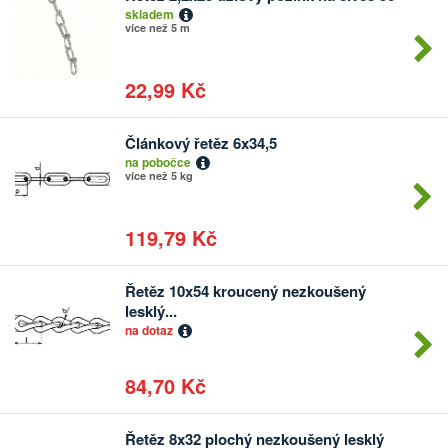
Počet
skladem
kusů
více než 5 m
22,99 Kč
Článkový řetěz 6x34,5
Počet
na pobočce
kusů
více než 5 kg
119,79 Kč
Řetěz 10x54 kroucený nezkoušený
Počet
lesklý...
kusů
na dotaz
84,70 Kč
Řetěz 8x32 plochý nezkoušený lesklý