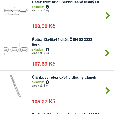
Řetěz 8x32 kr.čl. nezkoušený lesklý DI...
Počet
skladem
kusů
více než 5 kg
108,30 Kč
Řetěz 13x45x44 dl.čl. ČSN 02 3222
Počet
čern...
kusů
skladem
více než 5 kg
107,69 Kč
Článkový řetěz 6x34,5 dlouhý článek
Počet
skladem
kusů
více než 5 m
105,27 Kč