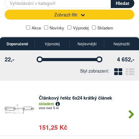
Zobrazit filtr
Akce
Novinky
Výprodej
Skladem
Doporučené
Výprodej
Nejlevnější
Nejdražší
22,-
4 652,-
Vyberte
Vyberte
Blo
Ř
Styl zobrazení:
Článkový řetěz 6x24 krátký článek
Počet
skladem
kusů
více než 5 m
151,25 Kč