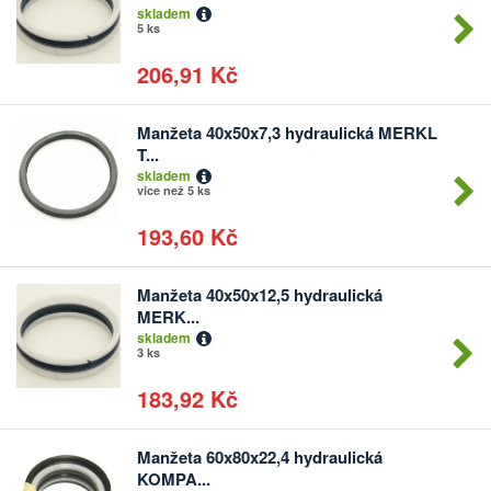
skladem
5 ks
206,91 Kč
Manžeta 40x50x7,3 hydraulická MERKL
Počet
T...
kusů
skladem
více než 5 ks
193,60 Kč
Manžeta 40x50x12,5 hydraulická
Počet
MERK...
kusů
skladem
3 ks
183,92 Kč
Manžeta 60x80x22,4 hydraulická
Počet
KOMPA...
kusů