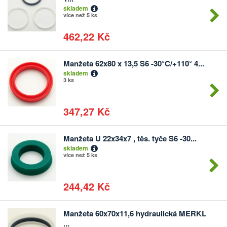
kusů
skladem
více než 5 ks
462,22 Kč
Manžeta 62x80 x 13,5 S6 -30°C/+110° 4...
Počet
skladem
kusů
3 ks
347,27 Kč
Manžeta U 22x34x7 , těs. tyče S6 -30...
Počet
skladem
kusů
více než 5 ks
244,42 Kč
Manžeta 60x70x11,6 hydraulická MERKL
Počet
...
kusů