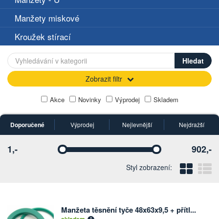
Manžety miskové
Kroužek stírací
Zobrazit filtr
Akce
Novinky
Výprodej
Skladem
Doporučené
Výprodej
Nejlevnější
Nejdražší
1,-
902,-
Vyberte
Vyberte
Blo
Ř
Styl zobrazení:
Manžeta těsnění tyče 48x63x9,5 + přítl...
Počet