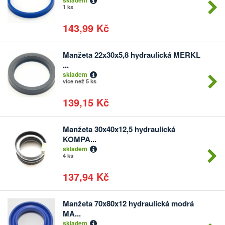
skladem
1 ks
143,99 Kč
Manžeta 22x30x5,8 hydraulická MERKL
Počet
...
kusů
skladem
více než 5 ks
139,15 Kč
Manžeta 30x40x12,5 hydraulická
Počet
KOMPA...
kusů
skladem
4 ks
137,94 Kč
Manžeta 70x80x12 hydraulická modrá
Počet
MA...
kusů
skladem