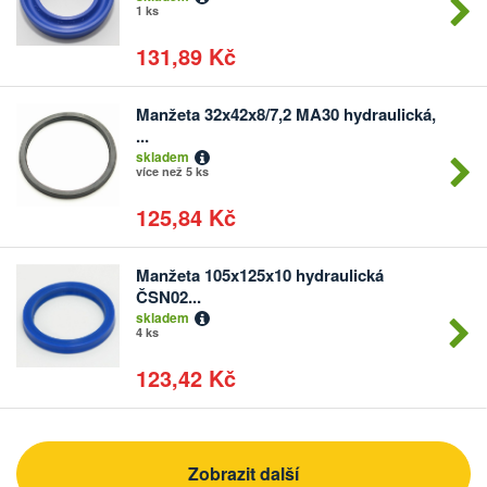
1 ks
131,89 Kč
Manžeta 32x42x8/7,2 MA30 hydraulická,
Počet
...
kusů
skladem
více než 5 ks
125,84 Kč
Manžeta 105x125x10 hydraulická
Počet
ČSN02...
kusů
skladem
4 ks
123,42 Kč
Zobrazit další