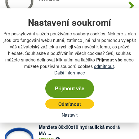
175,45 Kč
Nastavení soukromí
Pro poskytování služeb používáme soubory cookies. Některé z nich
Manžeta 36x46x7,3x8 hydraulická
Počet
jsou pro fungování webu nutné, zatímco jiné nám pomohou vylepšit
MERK...
kusů
váš uživatelský zážitek a rychleji vás navést k tomu, co právě
skladem
5 ks
hledáte. Souhlasíte s používáním všech cookies? Svůj souhlas
můžete snadno definovat kliknutím na tlačítko
Přijmout vše
nebo
175,45 Kč
můžete používání souborů cookies
odmítnout
.
Další informace
Manžeta 60x70x11,8 hydraulická
Počet
MERKL...
Přijmout vše
kusů
skladem
4 ks
Odmítnout
175,45 Kč
Nastavit
Manžeta 80x90x10 hydraulická modrá
Počet
MA ...
kusů