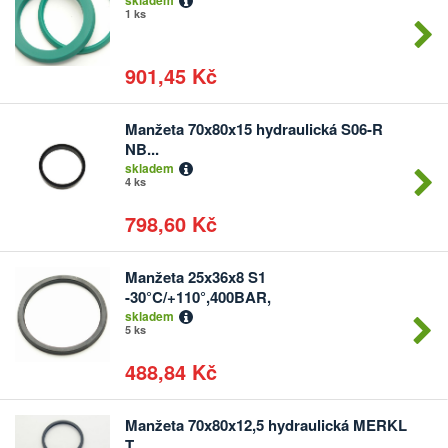
skladem
kusů
1 ks
901,45 Kč
Manžeta 70x80x15 hydraulická S06-R
Počet
NB...
kusů
skladem
4 ks
798,60 Kč
Manžeta 25x36x8 S1
Počet
-30°C/+110°,400BAR,
kusů
skladem
5 ks
488,84 Kč
Manžeta 70x80x12,5 hydraulická MERKL
Počet
T...