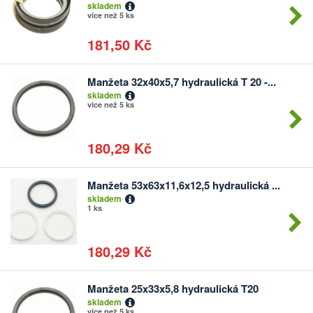
skladem
více než 5 ks
181,50 Kč
Manžeta 32x40x5,7 hydraulická T 20 -...
Počet
skladem
kusů
více než 5 ks
180,29 Kč
Manžeta 53x63x11,6x12,5 hydraulická ...
Počet
skladem
kusů
1 ks
180,29 Kč
Manžeta 25x33x5,8 hydraulická T20
Počet
skladem
kusů
více než 5 ks