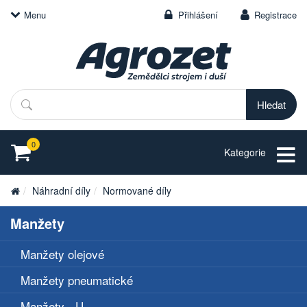
Menu
Přihlášení
Registrace
Hledat
0
Kategorie
Náhradní díly
Normované díly
Manžety
Manžety olejové
Manžety pneumatické
Manžety - U