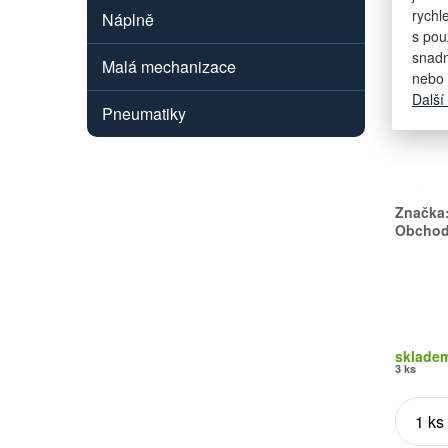
rychl
Náplně
s pou
snadn
Malá mechanizace
nebo 
Další
Pneumatiky
Značka
Obchodn
sklade
3 ks