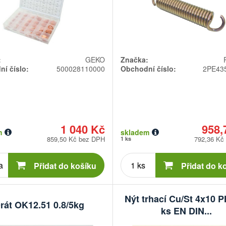
:
GEKO
Značka:
í číslo:
500028110000
Obchodní číslo:
2PE43
1 040 Kč
958,
m
skladem
859,50 Kč bez DPH
792,36 Kč
1 ks
Počet
Počet
kusů
kusů
Přidat do košíku
Přidat do k
Nýt trhací Cu/St 4x10 
rát OK12.51 0.8/5kg
ks EN DIN...