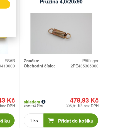
Pružina 4,0/20x90
ESAB
Značka:
Pöttinger
9410000
Obchodní číslo:
2PE435305000
43 Kč
478,93 Kč
skladem
 bez DPH
395,81 Kč bez DPH
více než 5 ks
Počet
kusů
ošíku
Přidat do košíku