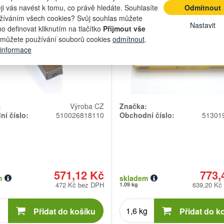
DIN 6880:86 ...
bazická
eji vás navést k tomu, co právě hledáte. Souhlasíte
Odmítnout
žíváním všech cookies? Svůj souhlas můžete
Nastavit
o definovat kliknutím na tlačítko
Přijmout vše
můžete používání souborů cookies
odmítnout
.
 informace
:
Výroba CZ
Značka:
í číslo:
510026818110
Obchodní číslo:
51301
571,12 Kč
773,
m
skladem
472 Kč bez DPH
639,20 Kč
1.09 kg
Počet
Počet
kusů
kusů
Přidat do košíku
Přidat do k