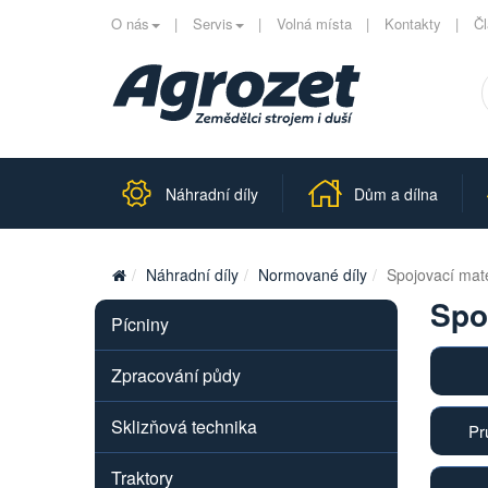
O nás
Servis
Volná místa
Kontakty
Č
Náhradní díly
Dům a dílna
Náhradní díly
Normované díly
Spojovací mate
Spo
Pícniny
Zpracování půdy
Sklizňová technika
Pr
Traktory