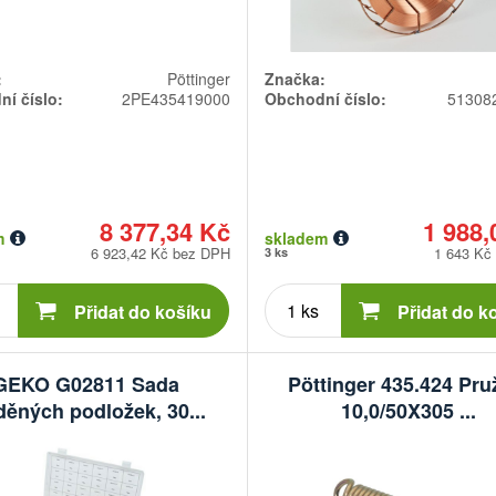
:
Pöttinger
Značka:
í číslo:
2PE435419000
Obchodní číslo:
51308
8 377,34 Kč
1 988,
m
skladem
6 923,42 Kč bez DPH
1 643 Kč
3 ks
Počet
Počet
kusů
kusů
Přidat do košíku
Přidat do k
GEKO G02811 Sada
Pöttinger 435.424 Pru
ěných podložek, 30...
10,0/50X305 ...