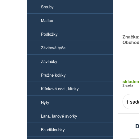
Šrouby
Matice
Podložky
Značka
Obchodn
Závitové tyče
Závlačky
Pružné kolíky
sklade
2 sada
Klínková ocel, klínky
Nýty
Lana, lanové svorky
D
Faudikloubky