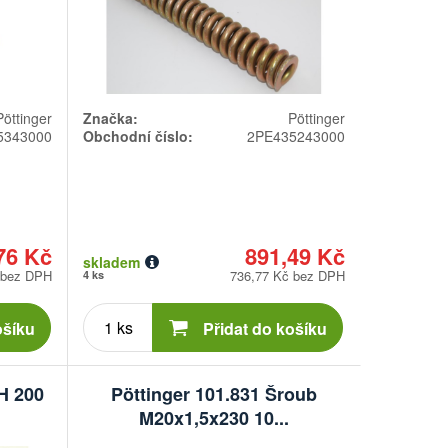
Pöttinger
Značka:
Pöttinger
5343000
Obchodní číslo:
2PE435243000
76 Kč
891,49 Kč
skladem
 bez DPH
736,77 Kč bez DPH
4 ks
Počet
kusů
ošíku
Přidat do košíku
PH 200
Pöttinger 101.831 Šroub
M20x1,5x230 10...