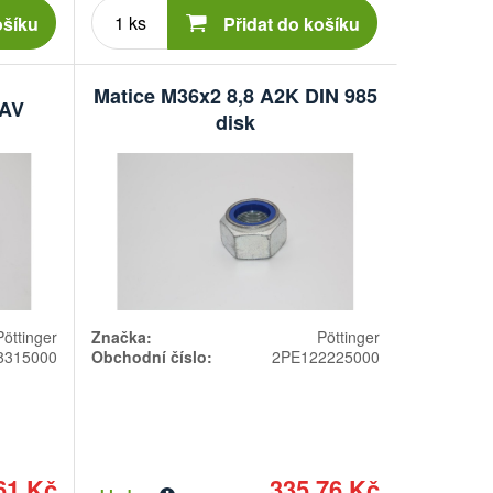
Počet
kusů
ošíku
Přidat do košíku
Matice M36x2 8,8 A2K DIN 985
 AV
disk
Pöttinger
Značka:
Pöttinger
8315000
Obchodní číslo:
2PE122225000
61 Kč
335,76 Kč