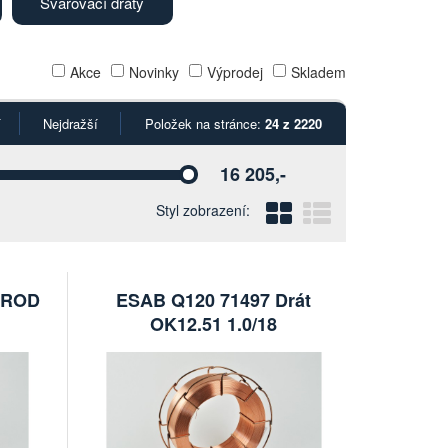
Svařovací dráty
Akce
Novinky
Výprodej
Skladem
í
Nejdražší
Položek na stránce:
24 z 2220
16 205,-
Vyberte
Blokový
Řádkový
Styl zobrazení:
UTROD
ESAB Q120 71497 Drát
OK12.51 1.0/18