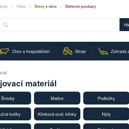
lánky
Video
Slevy a akce
Dárkové poukazy
Hledat
Chov a hospodářství
Stroje
Zahrada a
riál
jovací materiál
Šrouby
Matice
Podložky
užné kolíky
Klínková ocel, klínky
Nýty