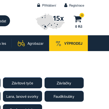
Přihlášení
Registrace
0
0 Kč
 les
Agrobazar
VÝPRODEJ
Závitové tyče
Závlačky
Lana, lanové svorky
Faudikloubky