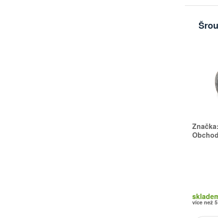
Šrou
Značka
Obchodn
sklade
více než 5