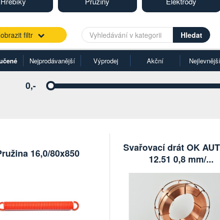
Hřebíky
Pružiny
Elektrody
obrazit filtr
učené
Nejprodávanější
Výprodej
Akční
Nejlevnějš
0,-
Vyberte
Svařovací drát OK A
Pružina 16,0/80x850
12.51 0,8 mm/...