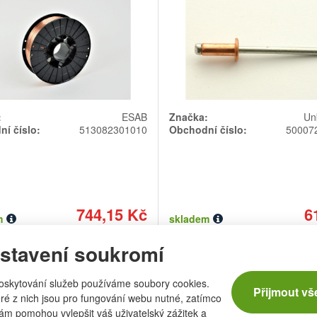
:
ESAB
Značka:
Un
í číslo:
513082301010
Obchodní číslo:
50007
744,15 Kč
6
m
skladem
615 Kč bez DPH
511,57 Kč
4 ks
stavení soukromí
Počet
Počet
kusů
kusů
Přidat do košíku
Přidat do k
oskytování služeb používáme soubory cookies.
Přijmout vš
ré z nich jsou pro fungování webu nutné, zatímco
 klínková 18x11 mm 1m
Elektroda E-OK48.00 
nám pomohou vylepšit váš uživatelský zážitek a