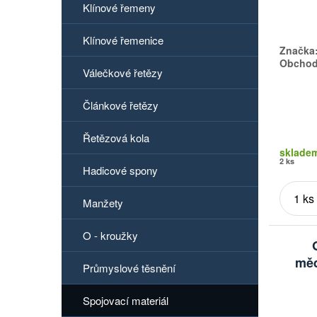
Klínové řemeny
Klínové řemenice
Značka
Obchodn
Válečkové řetězy
Článkové řetězy
Řetězová kola
sklade
2 ks
Hadicové spony
Manžety
O - kroužky
měd
Průmyslové těsnění
Spojovací materiál