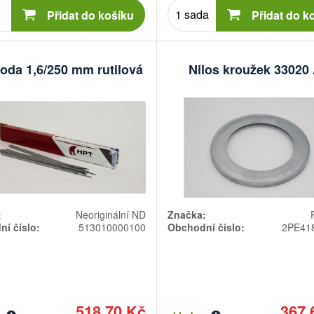
Počet
Počet
kusů
kusů
Přidat do košíku
Přidat do k
roda 1,6/250 mm rutilová
Nilos kroužek 33020
:
Neoriginální ND
Značka:
í číslo:
513010000100
Obchodní číslo:
2PE41
518,70 Kč
367,