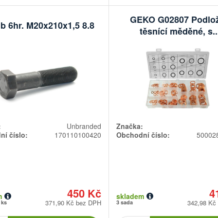
GEKO G02807 Podlo
b 6hr. M20x210x1,5 8.8
těsnící měděné, s..
:
Unbranded
Značka:
í číslo:
170110100420
Obchodní číslo:
50002
450 Kč
4
m
skladem
371,90 Kč bez DPH
342,98 Kč
 ks
3 sada