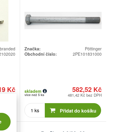
branded
Značka:
Pöttinger
2102020
Obchodní číslo:
2PE101831000
19 Kč
582,52 Kč
skladem
 bez DPH
481,42 Kč bez DPH
více než 5 ks
Počet
kusů
ošíku
Přidat do košíku
e
1,6