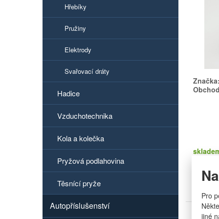
Hřebíky
Pružiny
Elektrody
Svařovací dráty
Značka
Obchodn
Hadice
Vzduchotechnika
Kola a kolečka
sklade
5 ks
Pryžová podlahovina
Na
Těsnící pryže
Pro p
Autopříslušenství
Někte
Ocel
jiné 