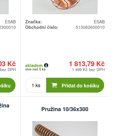
ESAB
Značka:
ESAB
2300010
Obchodní číslo:
513082600010
03 Kč
1 813,79 Kč
skladem
 bez DPH
1 499 Kč bez DPH
více než 5 ks
Počet
kusů
ošíku
Přidat do košíku
žina
Pružina 10/36x300