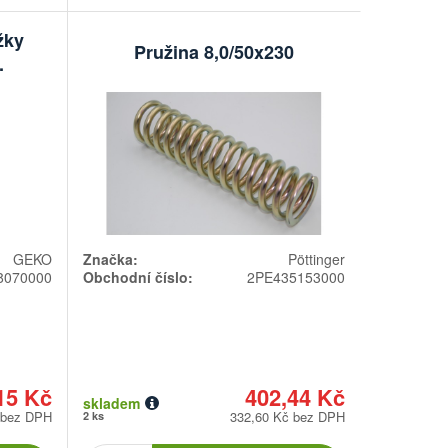
žky
Pružina 8,0/50x230
.
GEKO
Značka:
Pöttinger
8070000
Obchodní číslo:
2PE435153000
15 Kč
402,44 Kč
skladem
 bez DPH
332,60 Kč bez DPH
2 ks