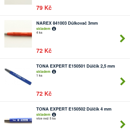
79 Kč
NAREX 841003 Důlkovač 3mm
Počet
skladem
kusů
4 ks
72 Kč
TONA EXPERT E150501 Důlčík 2,5 mm
Počet
skladem
kusů
1 ks
72 Kč
TONA EXPERT E150502 Důlčík 4 mm
Počet
skladem
kusů
více než 5 ks