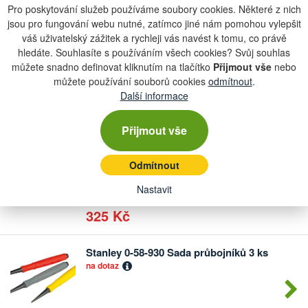
Pro poskytování služeb používáme soubory cookies. Některé z nich
559 Kč
jsou pro fungování webu nutné, zatímco jiné nám pomohou vylepšit
váš uživatelský zážitek a rychleji vás navést k tomu, co právě
Extol 76700 děrovač kůže, sada 15ks, 2...
hledáte. Souhlasíte s používáním všech cookies? Svůj souhlas
Počet
na dotaz
kusů
můžete snadno definovat kliknutím na tlačítko
Přijmout vše
nebo
můžete používání souborů cookies
odmítnout
.
Další informace
499 Kč
Přijmout vše
EXTOL 8801820 Sekáče, průbojníky a
Počet
důl...
Odmítnout
kusů
na dotaz
Nastavit
325 Kč
Stanley 0-58-930 Sada průbojníků 3 ks
Počet
na dotaz
kusů