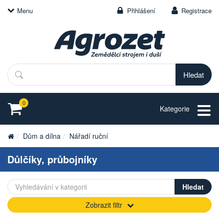
Menu
Přihlášení
Registrace
Hledat
0
Kategorie
Dům a dílna
Nářadí ruční
Důlčíky, průbojníky
Zobrazit filtr