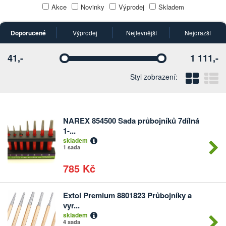
Akce
Novinky
Výprodej
Skladem
Doporučené
Výprodej
Nejlevnější
Nejdražší
41,-
1 111,-
Vyberte
Vyberte
Blo
Ř
Styl zobrazení:
NAREX 854500 Sada průbojníků 7dílná
Počet
1-...
kusů
skladem
1 sada
785 Kč
Extol Premium 8801823 Průbojníky a
Počet
vyr...
kusů
skladem
4 sada