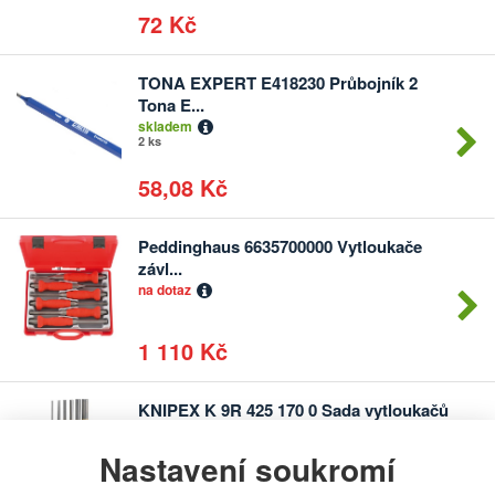
72 Kč
TONA EXPERT E418230 Průbojník 2
Počet
Tona E...
kusů
skladem
2 ks
58,08 Kč
Peddinghaus 6635700000 Vytloukače
Počet
závl...
kusů
na dotaz
1 110 Kč
KNIPEX K 9R 425 170 0 Sada vytloukačů
Počet
...
kusů
na dotaz
Nastavení soukromí