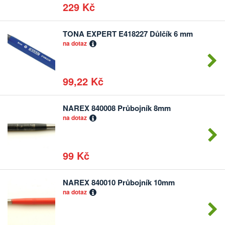
229 Kč
TONA EXPERT E418227 Důlčík 6 mm
Počet
na dotaz
kusů
99,22 Kč
NAREX 840008 Průbojník 8mm
Počet
na dotaz
kusů
99 Kč
NAREX 840010 Průbojník 10mm
Počet
na dotaz
kusů