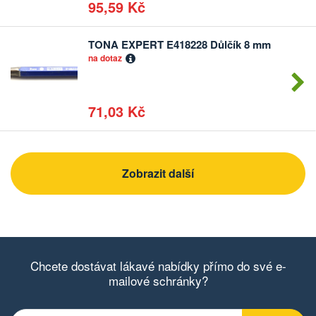
95,59 Kč
TONA EXPERT E418228 Důlčík 8 mm
Počet
na dotaz
kusů
71,03 Kč
Zobrazit další
Chcete dostávat lákavé nabídky přímo do své e-
mailové schránky?