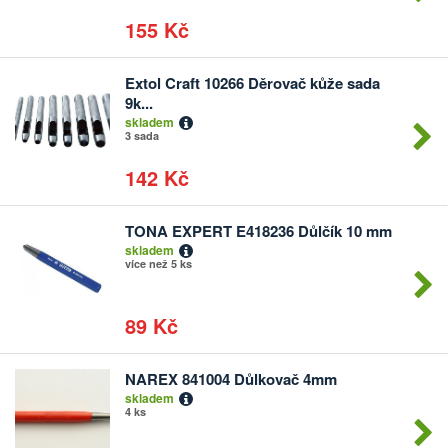
155 Kč
Extol Craft 10266 Děrovač kůže sada
Počet
9k...
kusů
skladem
3 sada
142 Kč
TONA EXPERT E418236 Důlčík 10 mm
Počet
skladem
kusů
více než 5 ks
89 Kč
NAREX 841004 Důlkovač 4mm
Počet
skladem
kusů
4 ks