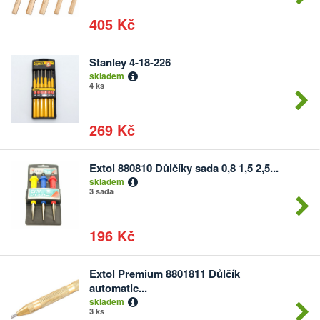
405 Kč
Stanley 4-18-226
Počet
skladem
kusů
4 ks
269 Kč
Extol 880810 Důlčíky sada 0,8 1,5 2,5...
Počet
skladem
kusů
3 sada
196 Kč
Extol Premium 8801811 Důlčík
Počet
automatic...
kusů
skladem
3 ks