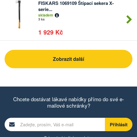
FISKARS 1069109 Štípací sekera X-
Počet
serie...
kusů
skladem
3 ks
1 929 Kč
Zobrazit další
Chcete dostávat lákavé nabídky přímo do své e-
mailové schránky?