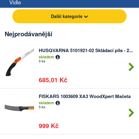
Vidle
Další kategorie
Nejprodávanější
HUSQVARNA 5101921-02 Skládací pila - 2...
skladem
5 ks
685,01 Kč
FISKARS 1003609 XA3 WoodXpert Mačeta
skladem
5 ks
999 Kč