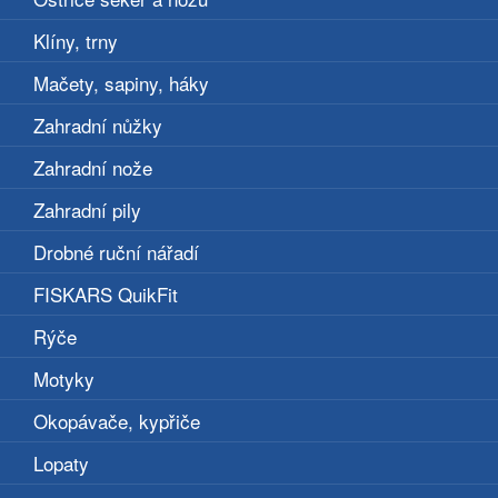
Klíny, trny
Mačety, sapiny, háky
Zahradní nůžky
Zahradní nože
Zahradní pily
Drobné ruční nářadí
FISKARS QuikFit
Rýče
Motyky
Okopávače, kypřiče
Lopaty