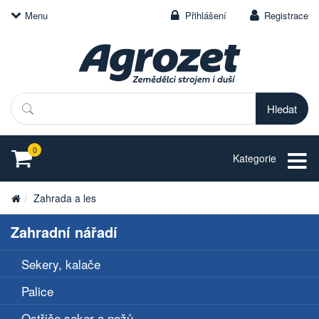
Menu
Přihlášení
Registrace
Hledat
0
Kategorie
Zahrada a les
Zahradní nářadí
Sekery, kalače
Palice
Ostřiče seker a nožů