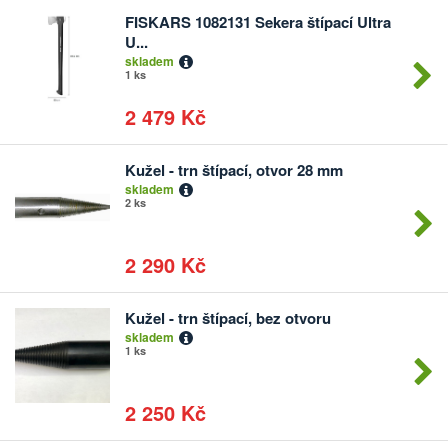
FISKARS 1082131 Sekera štípací Ultra
Počet
U...
kusů
skladem
1 ks
2 479 Kč
Kužel - trn štípací, otvor 28 mm
Počet
skladem
kusů
2 ks
2 290 Kč
Kužel - trn štípací, bez otvoru
Počet
skladem
kusů
1 ks
2 250 Kč