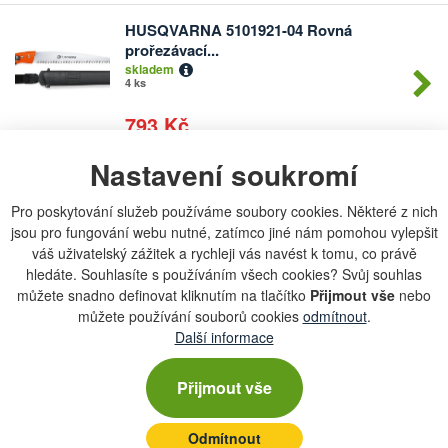
HUSQVARNA 5101921-04 Rovná
Počet
prořezávací...
kusů
skladem
4 ks
793 Kč
Nastavení soukromí
Sekáč na led velký
Počet
kusů
Novinka
Pro poskytování služeb používáme soubory cookies. Některé z nich
skladem
jsou pro fungování webu nutné, zatímco jiné nám pomohou vylepšit
2 ks
váš uživatelský zážitek a rychleji vás navést k tomu, co právě
139 Kč
hledáte. Souhlasíte s používáním všech cookies? Svůj souhlas
můžete snadno definovat kliknutím na tlačítko
Přijmout vše
nebo
můžete používání souborů cookies
odmítnout
.
FISKARS 1023634 UPX86 Nůžky
Počet
Další informace
housenice ...
kusů
skladem
více než 5 ks
Přijmout vše
3 199 Kč
Odmítnout