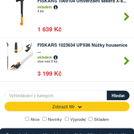
FISKARS 1069104 Univerzální sekera X-s...
skladem
4 ks
1 639 Kč
FISKARS 1023634 UPX86 Nůžky housenice
...
skladem
více než 5 ks
3 199 Kč
Zobrazit filtr
Akce
Novinky
Výprodej
Skladem