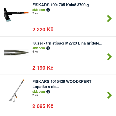
FISKARS 1001705 Kalač 3700 g
Počet
skladem
kusů
2 ks
2 220 Kč
Kužel - trn štípací M27x3 L na hřídele...
Počet
skladem
kusů
4 ks
2 190 Kč
FISKARS 1015439 WOODXPERT
Počet
Lopatka s ob...
kusů
skladem
2 ks
2 085 Kč