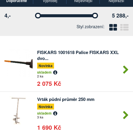
Doporučené
Výprodej
Nejlevnější
Nejdražší
4,-
5 288,-
Vyberte
Vyberte
Blo
Ř
Styl zobrazení:
FISKARS 1001618 Palice FISKARS XXL
Počet
dvo...
kusů
Novinka
skladem
2 ks
2 075 Kč
Vrták půdní průměr 250 mm
Počet
kusů
Novinka
skladem
3 ks
1 690 Kč