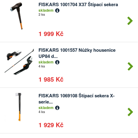
FISKARS 1001704 X37 Štípací sekera
Počet
skladem
kusů
2 ks
1 999 Kč
FISKARS 1001557 Nůžky housenice
Počet
UP84 d...
kusů
skladem
4 ks
1 985 Kč
FISKARS 1069108 Štípací sekera X-
Počet
serie...
kusů
skladem
4 ks
1 929 Kč