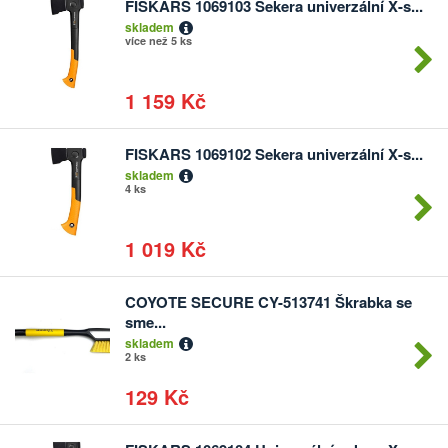
FISKARS 1069103 Sekera univerzální X-s...
skladem
více než 5 ks
1 159 Kč
FISKARS 1069102 Sekera univerzální X-s...
skladem
4 ks
1 019 Kč
COYOTE SECURE CY-513741 Škrabka se
sme...
skladem
2 ks
129 Kč