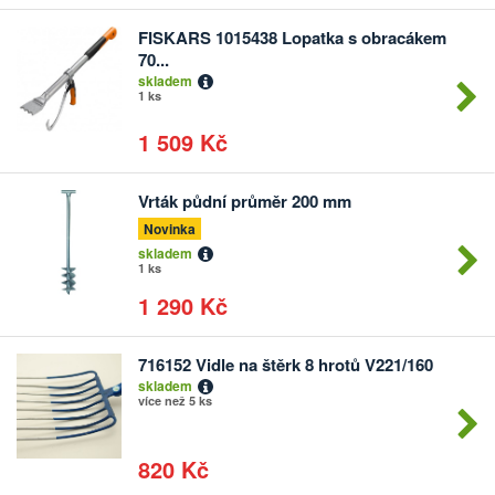
FISKARS 1015438 Lopatka s obracákem
Počet
70...
kusů
skladem
1 ks
1 509 Kč
Vrták půdní průměr 200 mm
Počet
kusů
Novinka
skladem
1 ks
1 290 Kč
716152 Vidle na štěrk 8 hrotů V221/160
Počet
skladem
kusů
více než 5 ks
820 Kč