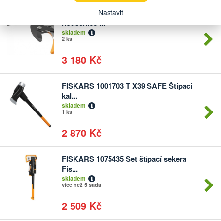
Nastavit
FISKARS 1023624 UPX86 Nůžky
Počet
housenice ...
kusů
skladem
2 ks
3 180 Kč
FISKARS 1001703 T X39 SAFE Štípací
Počet
kal...
kusů
skladem
1 ks
2 870 Kč
FISKARS 1075435 Set štípací sekera
Počet
Fis...
kusů
skladem
více než 5 sada
2 509 Kč