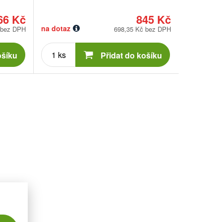
66 Kč
845 Kč
na dotaz
 bez DPH
698,35 Kč bez DPH
Počet
kusů
ošíku
Přidat do košíku