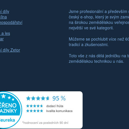
 díly
Jsme profesionální a především 
ílna
český e-shop, který je svým za
hospodářství
na širokou zemědělskou veřejno
největší ve své kategorii.
 a les
ar
Můžeme se pochlubit více než 6
tradicí a zkušenostmi.
 díly Zetor
Toto vše z nás dělá jedničku na t
zemědělskou technikou u nás.