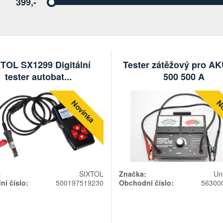
399,-
Vyberte
TOL SX1299 Digitální
Tester zátěžový pro AK
tester autobat...
500 500 A
Novinka
No
:
SIXTOL
Značka:
Un
í číslo:
500197519230
Obchodní číslo:
56300