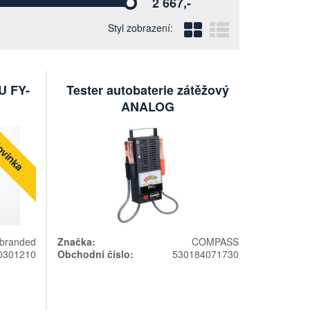
2 667,-
Vyberte
Blokový
Řádkový
Styl zobrazení:
U FY-
Tester autobaterie zátěžový
ANALOG
vinka
branded
Značka:
COMPASS
0301210
Obchodní číslo:
530184071730