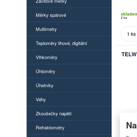
Závitové měrky
sklade
Měrky spárové
2 ks
Multimetry
Teploměry lihové, digitální
TELWI
Vlhkoměry
Úhloměry
Úhelníky
Váhy
Zkoušečky napětí
Značka
Na
Obchodn
Refraktometry