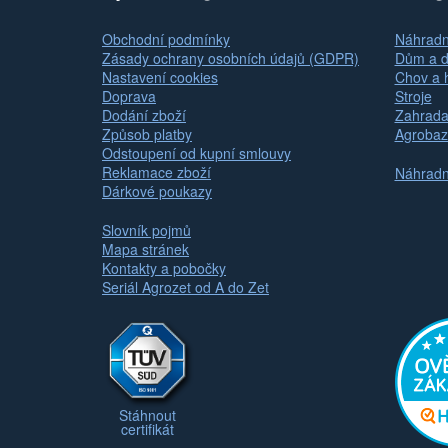
Obchodní podmínky
Náhradní
Zásady ochrany osobních údajů (GDPR)
Dům a d
Nastavení cookies
Chov a 
Doprava
Stroje
Dodání zboží
Zahrada
Způsob platby
Agrobaz
Odstoupení od kupní smlouvy
Reklamace zboží
Náhradní
Dárkové poukazy
Slovník pojmů
Mapa stránek
Kontakty a pobočky
Seriál Agrozet od A do Zet
Stáhnout
certifikát