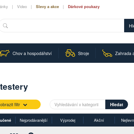
lánky
Video
Slevy a akce
Dárkové poukazy
Hledat
Chov a hospodářství
Stroje
Zahrada a
testery
obrazit filtr
učené
Nejprodávanější
Výprodej
Akční
Nejlevn