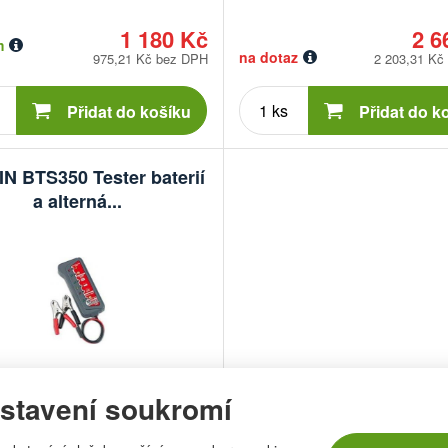
1 180 Kč
2 6
m
na dotaz
975,21 Kč bez DPH
2 203,31 Kč
Počet
Počet
kusů
kusů
Přidat do košíku
Přidat do k
N BTS350 Tester baterií
a alterná...
:
TELWIN
stavení soukromí
í číslo:
500508027830