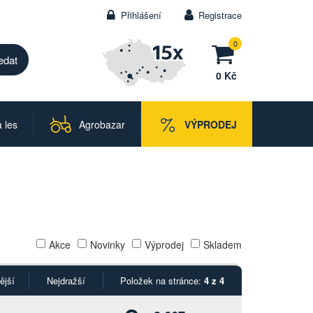
Přihlášení
Registrace
0
0 Kč
 les
Agrobazar
VÝPRODEJ
Akce
Novinky
Výprodej
Skladem
ější
Nejdražší
Položek na stránce:
4 z 4