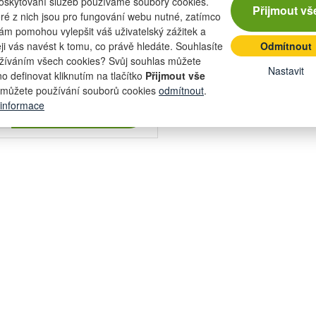
oskytování služeb používáme soubory cookies.
Přijmout vš
ré z nich jsou pro fungování webu nutné, zatímco
nám pomohou vylepšit váš uživatelský zážitek a
eji vás navést k tomu, co právě hledáte. Souhlasíte
Odmítnout
399 Kč
žíváním všech cookies? Svůj souhlas můžete
Nastavit
z
329,75 Kč bez DPH
o definovat kliknutím na tlačítko
Přijmout vše
můžete používání souborů cookies
odmítnout
.
Počet
 informace
kusů
Přidat do košíku