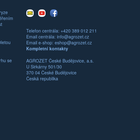
E-
Youtube
Facebook
ryze
mail
měřením
st
Telefon centrála: +420 389 012 211
Email centrála:
info@agrozet.cz
0letou
Email e-shop:
eshop@agrozet.cz
Kompletní kontakty
rhu se
AGROZET České Budějovice, a.s.
U Sirkárny 501/30
370 04 České Budějovice
Česká republika