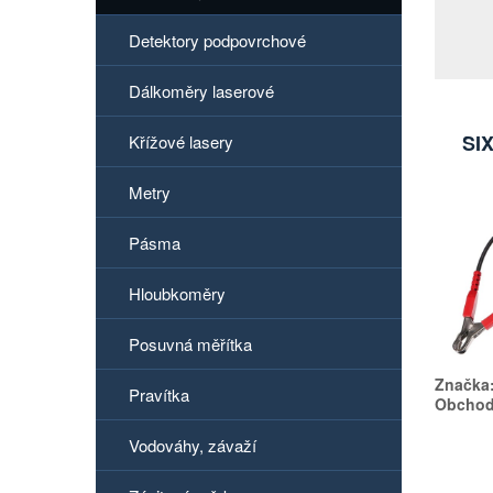
Detektory podpovrchové
Dálkoměry laserové
SIX
Křížové lasery
Metry
Pásma
Hloubkoměry
Posuvná měřítka
Značka
Pravítka
Obchodn
Vodováhy, závaží