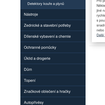
Pro p
Detektory kouře a plynů
Někte
jiné 
Nástroje
rychl
s pou
na dota
Zednické a stavební potřeby
snadn
nebo 
Další
Dílenské vybavení a chemie
Ochranné pomůcky
Úklid a drogerie
Dům
Topení
Značkové oblečení a hračky
Autopřívěsy