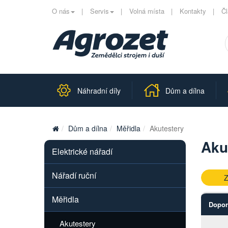
O nás
Servis
Volná místa
Kontakty
Č
Náhradní díly
Dům a dílna
Dům a dílna
Měřidla
Akutestery
Aku
Elektrické nářadí
Nářadí ruční
Z
Měřidla
Dopor
Akutestery