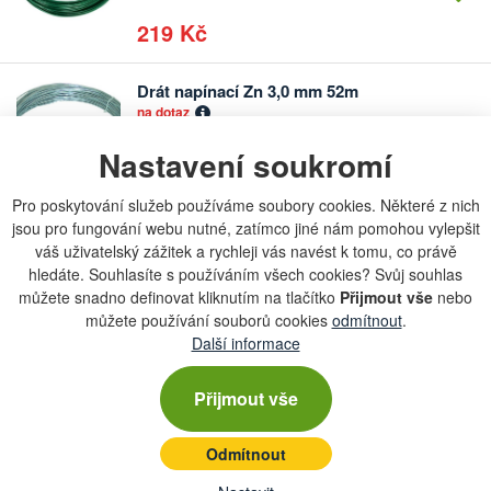
219 Kč
Drát napínací Zn 3,0 mm 52m
Počet
na dotaz
kusů
Nastavení soukromí
179 Kč
Pro poskytování služeb používáme soubory cookies. Některé z nich
jsou pro fungování webu nutné, zatímco jiné nám pomohou vylepšit
váš uživatelský zážitek a rychleji vás navést k tomu, co právě
hledáte. Souhlasíte s používáním všech cookies? Svůj souhlas
můžete snadno definovat kliknutím na tlačítko
Přijmout vše
nebo
Chcete dostávat lákavé nabídky přímo do své e-
můžete používání souborů cookies
odmítnout
.
mailové schránky?
Další informace
Přijmout vše
Zobrazit aktuální newsletter
Odmítnout