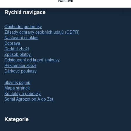
Nastavit
Rychlá navigace
Obchodní podmínky
Zásady ochrany osobních údajů (GDPR)
Nastavení cookies
Doprava
Dodání zboží
Způsob platby
Odstoupení od kupní smlouvy
Reklamace zboží
Dárkové poukazy
Slovník pojmů
Mapa stránek
Kontakty a pobočky
Seriál Agrozet od A do Zet
Kategorie