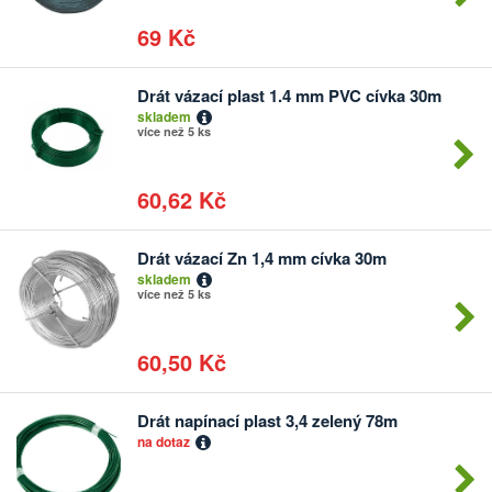
69 Kč
Drát vázací plast 1.4 mm PVC cívka 30m
Počet
skladem
kusů
více než 5 ks
60,62 Kč
Drát vázací Zn 1,4 mm cívka 30m
Počet
skladem
kusů
více než 5 ks
60,50 Kč
Drát napínací plast 3,4 zelený 78m
Počet
na dotaz
kusů