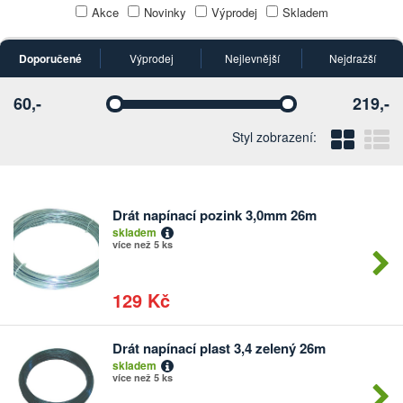
Akce
Novinky
Výprodej
Skladem
Doporučené
Výprodej
Nejlevnější
Nejdražší
60,-
219,-
Vyberte
Vyberte
Blo
Ř
Styl zobrazení:
Drát napínací pozink 3,0mm 26m
Počet
skladem
kusů
více než 5 ks
129 Kč
Drát napínací plast 3,4 zelený 26m
Počet
skladem
kusů
více než 5 ks