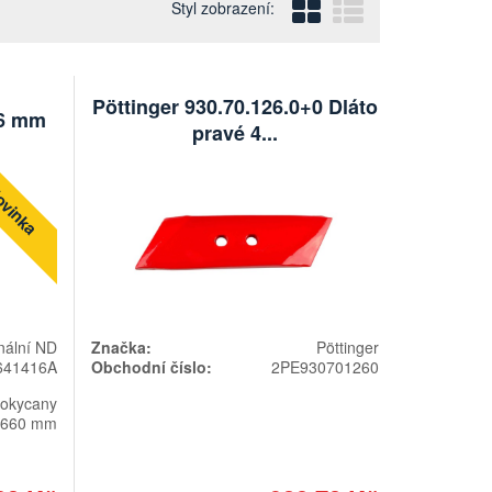
Blokový
Řádkový
Styl zobrazení:
Pöttinger 930.70.126.0+0 Dláto
 6 mm
pravé 4...
vinka
nální ND
Značka:
Pöttinger
641416A
Obchodní číslo:
2PE930701260
okycany
660 mm