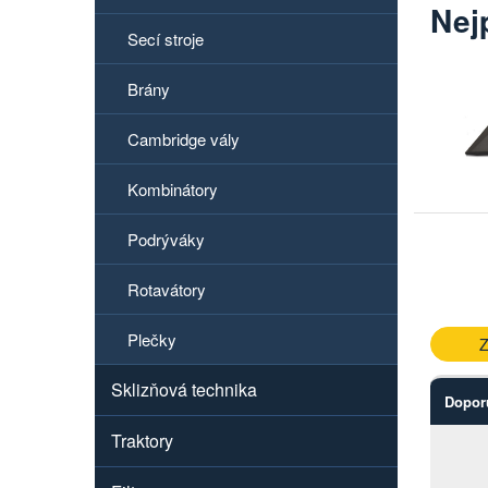
Nej
Secí stroje
Brány
Cambridge vály
Kombinátory
Podrýváky
Rotavátory
Plečky
Z
Sklizňová technika
Dopor
Traktory