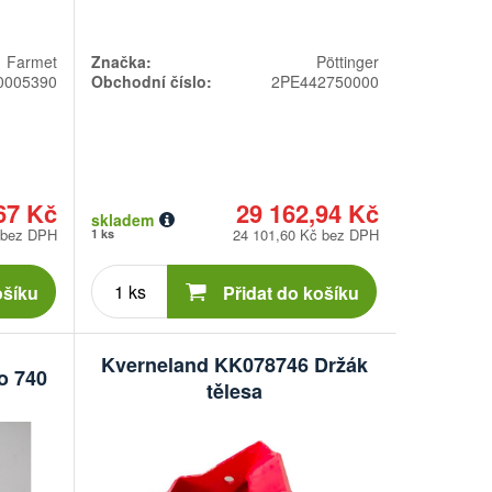
Farmet
Značka:
Pöttinger
0005390
Obchodní číslo:
2PE442750000
67 Kč
29 162,94 Kč
skladem
 bez DPH
24 101,60 Kč bez DPH
1 ks
Počet
kusů
ošíku
Přidat do košíku
Kverneland KK078746 Držák
o 740
tělesa