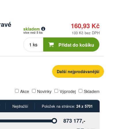
ravé
160,93 Kč
skladem
133 Kč bez DPH
více než 5 ks
Počet
kusů
Přidat do košíku
Další nejprodávanější
Akce
Novinky
Výprodej
Skladem
í
Nejdražší
Položek na stránce:
24 z 5701
873 177,-
Vyberte