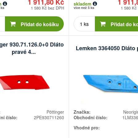
1 911,80 Kč
1 911,
m
skladem
1 580 Kč bez DPH
1 580 Kč
 ks
více než 5 ks
Počet
Počet
kusů
kusů
Přidat do košíku
Přidat do k
ger 930.71.126.0+0 Dláto
Lemken 3364050 Dláto 
pravé 4...
:
Pöttinger
Značka:
Neorigi
í číslo:
2PE930711260
Obchodní číslo:
1LM33
Vhodné pro: