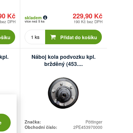
90 Kč
229,90 Kč
skladem
 bez DPH
190 Kč bez DPH
více než 5 ks
Počet
kusů
ošíku
Přidat do košíku
kpl.
Náboj kola podvozku kpl.
bržděný (453....
Pöttinger
Značka:
Pöttinger
e
3971000
Obchodní číslo:
2PE453970000