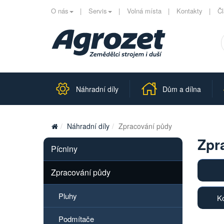
O nás
Servis
Volná místa
Kontakty
Č
Náhradní díly
Dům a dílna
Náhradní díly
Zpracování půdy
Zpr
Pícniny
Zpracování půdy
Pluhy
K
Podmítače