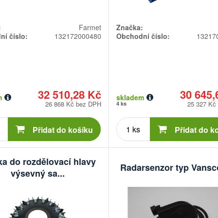
:
Farmet
Značka:
í číslo:
132172000480
Obchodní číslo:
13217
32 510,28 Kč
30 645,
m
skladem
26 868 Kč bez DPH
25 327 Kč
4 ks
Počet
Počet
kusů
kusů
Přidat do košíku
Přidat do k
ka do rozdělovací hlavy
Radarsenzor typ Vansc
výsevný sa...