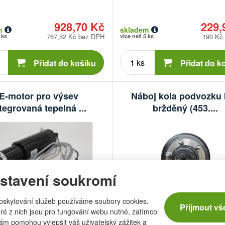
928,70 Kč
229,
m
skladem
767,52 Kč bez DPH
190 Kč
 ks
více než 5 ks
Počet
Počet
kusů
kusů
Přidat do košíku
Přidat do k
E-motor pro výsev
Náboj kola podvozku 
tegrovaná tepelná ...
bržděný (453....
stavení soukromí
oskytování služeb používáme soubory cookies.
:
Pöttinger
Značka:
Přijmout vš
ré z nich jsou pro fungování webu nutné, zatímco
í číslo:
2PE487151000
Obchodní číslo:
2PE45
nám pomohou vylepšit váš uživatelský zážitek a