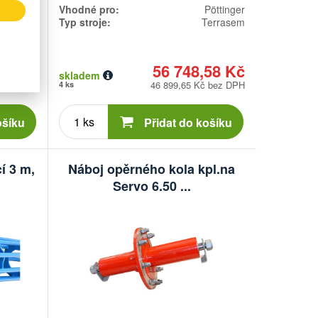
Pöttinger
Vhodné pro:
Pöttinger
errasem
Typ stroje:
Terrasem
85 Kč
56 748,58 Kč
skladem
 bez DPH
46 899,65 Kč bez DPH
4 ks
Počet
kusů
ošíku
Přidat do košíku
í 3 m,
Náboj opěrného kola kpl.na
Servo 6.50 ...