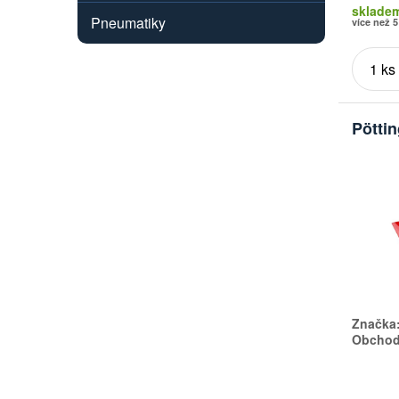
sklade
Pneumatiky
více než 5
Pöttin
Značka
Obchodn