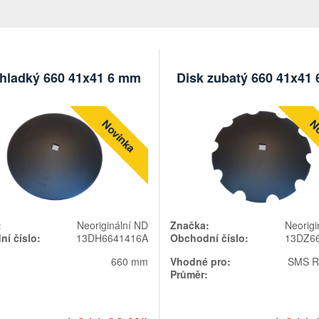
 hladký 660 41x41 6 mm
Disk zubatý 660 41x41
Novinka
No
:
Neoriginální ND
Značka:
Neorigi
í číslo:
13DH6641416A
Obchodní číslo:
13DZ6
660 mm
Vhodné pro:
SMS R
Průměr: