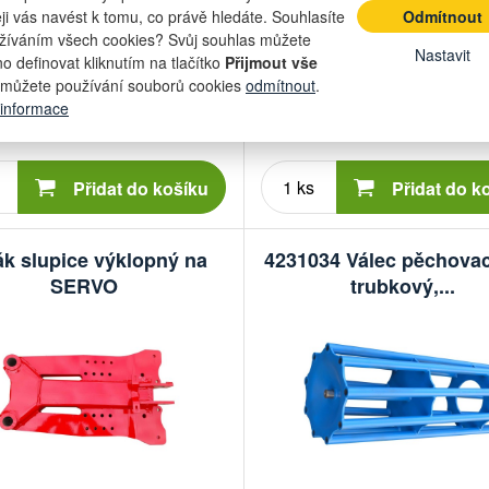
 pro:
Pöttinger
Vhodné pro:
eji vás navést k tomu, co právě hledáte. Souhlasíte
Odmítnout
je:
Terrasem
Typ stroje:
T
žíváním všech cookies? Svůj souhlas můžete
Nastavit
o definovat kliknutím na tlačítko
Přijmout vše
můžete používání souborů cookies
odmítnout
.
58 639,02 Kč
56 854,
 informace
m
skladem
48 462 Kč bez DPH
46 987,48 Kč
 ks
4 ks
Počet
Počet
kusů
kusů
Přidat do košíku
Přidat do k
ák slupice výklopný na
4231034 Válec pěchovac
SERVO
trubkový,...