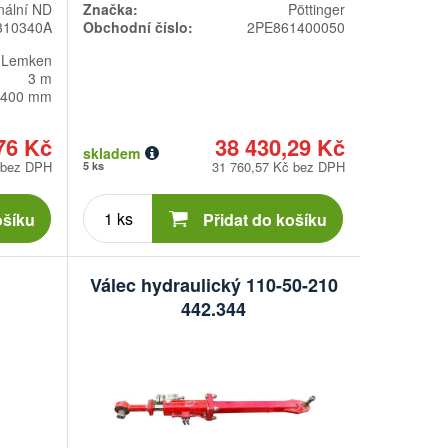
nální ND
Značka:
Pöttinger
310340A
Obchodní číslo:
2PE861400050
Lemken
3 m
400 mm
76 Kč
38 430,29 Kč
skladem
 bez DPH
31 760,57 Kč bez DPH
5 ks
Počet
kusů
ošíku
Přidat do košíku
B
Válec hydraulický 110-50-210
442.344