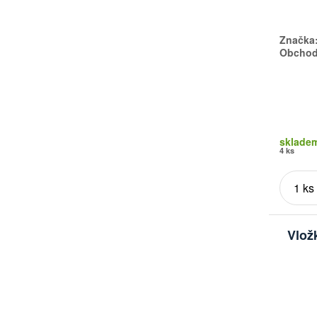
Značka
Obchodn
sklade
4 ks
Vlož