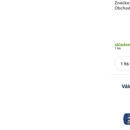
Značka
Obchodn
sklade
1 ks
Vál