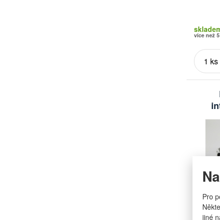
sklade
více než 5
in
Na
Pro p
Značka
Někte
Obchodn
jiné 