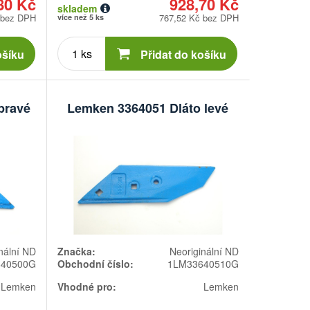
80 Kč
928,70 Kč
skladem
 bez DPH
767,52 Kč bez DPH
více než 5 ks
Počet
kusů
ošíku
Přidat do košíku
pravé
Lemken 3364051 Dláto levé
nální ND
Značka:
Neoriginální ND
640500G
Obchodní číslo:
1LM33640510G
Lemken
Vhodné pro:
Lemken