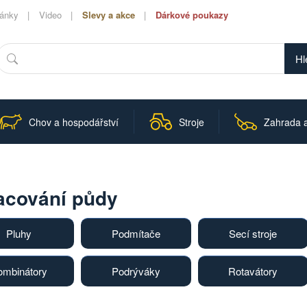
lánky
Video
Slevy a akce
Dárkové poukazy
Hledat
Chov a hospodářství
Stroje
Zahrada a
acování půdy
Pluhy
Podmítače
Secí stroje
ombinátory
Podrýváky
Rotavátory