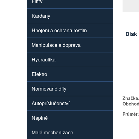
Filtry
Kardany
Hnojení a ochrana rostlin
Disk
Manipulace a doprava
Hydraulika
Elektro
Normované díly
Značka
Autopříslušenství
Obchodn
Průměr:
Náplně
Malá mechanizace