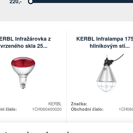
220,-
Vyberte
ERBL Infražárovka z
KERBL Infralampa 17
tvrzeného skla 25...
hliníkovým stí...
:
KERBL
Značka:
í číslo:
1CH060400020
Obchodní číslo:
1CH06