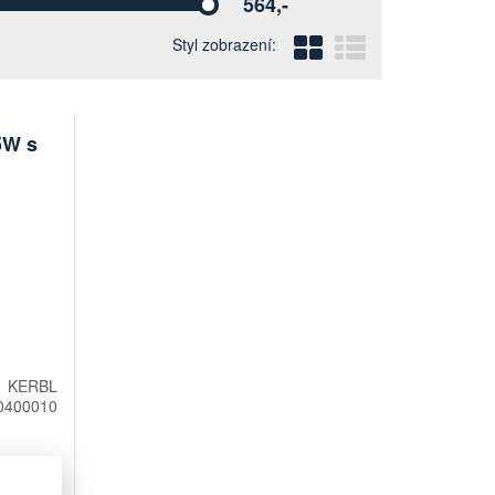
564,-
Vyberte
Blokový
Řádkový
Styl zobrazení:
5W s
KERBL
0400010