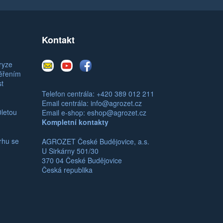
Kontakt
E-
Youtube
Facebook
ryze
mail
měřením
st
Telefon centrála: +420 389 012 211
Email centrála:
info@agrozet.cz
0letou
Email e-shop:
eshop@agrozet.cz
Kompletní kontakty
rhu se
AGROZET České Budějovice, a.s.
U Sirkárny 501/30
370 04 České Budějovice
Česká republika