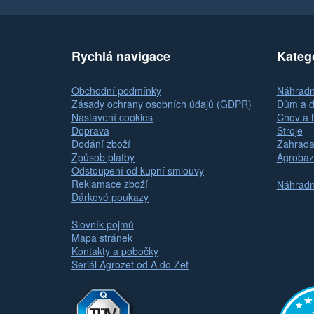
Rychlá navigace
Kateg
Obchodní podmínky
Náhradní
Zásady ochrany osobních údajů (GDPR)
Dům a d
Nastavení cookies
Chov a 
Doprava
Stroje
Dodání zboží
Zahrada
Způsob platby
Agrobaz
Odstoupení od kupní smlouvy
Reklamace zboží
Náhradní
Dárkové poukazy
Slovník pojmů
Mapa stránek
Kontakty a pobočky
Seriál Agrozet od A do Zet