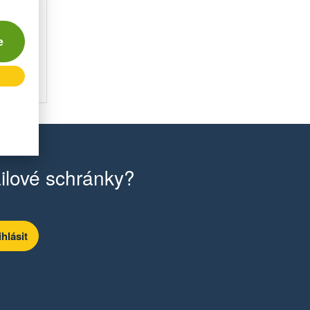
86 Kč
e
 bez DPH
ošíku
ilové schránky?