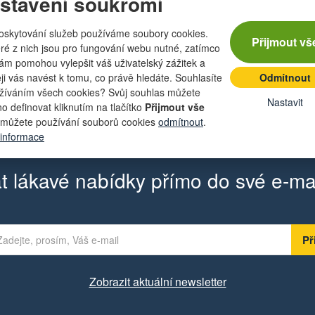
stavení soukromí
220 Kč
563,
m
oskytování služeb používáme soubory cookies.
na dotaz
Přijmout vš
181,82 Kč bez DPH
466 Kč
 ks
ré z nich jsou pro fungování webu nutné, zatímco
nám pomohou vylepšit váš uživatelský zážitek a
Počet
Počet
kusů
kusů
eji vás navést k tomu, co právě hledáte. Souhlasíte
Odmítnout
Přidat do košíku
Přidat do k
žíváním všech cookies? Svůj souhlas můžete
Nastavit
o definovat kliknutím na tlačítko
Přijmout vše
můžete používání souborů cookies
odmítnout
.
 informace
t lákavé nabídky přímo do své e-ma
Zobrazit aktuální newsletter