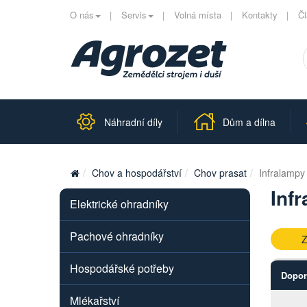
O nás
Servis
Volná místa
Kontakty
Č
Náhradní díly
Dům a dílna
Chov a hospodářství
Chov prasat
Infralampy
Inf
Elektrické ohradníky
Pachové ohradníky
Z
Hospodářské potřeby
Dopor
Mlékařství