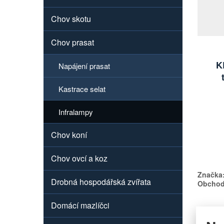
Chov skotu
Chov prasat
K
Napájení prasat
Kastrace selat
Infralampy
Chov koní
Chov ovcí a koz
Značka
Drobná hospodářská zvířata
Obchodn
Domácí mazlíčci