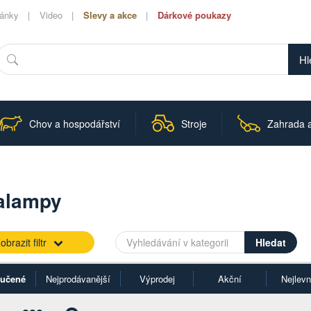
lánky
Video
Slevy a akce
Dárkové poukazy
Hledat
Chov a hospodářství
Stroje
Zahrada a
ralampy
obrazit filtr
učené
Nejprodávanější
Výprodej
Akční
Nejlevn