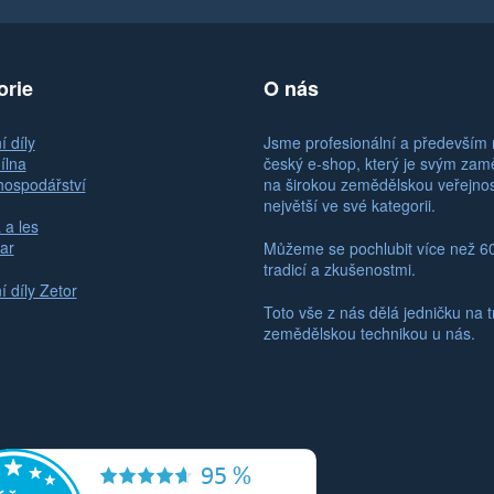
orie
O nás
 díly
Jsme profesionální a především 
ílna
český e-shop, který je svým za
hospodářství
na širokou zemědělskou veřejno
největší ve své kategorii.
 a les
ar
Můžeme se pochlubit více než 6
tradicí a zkušenostmi.
 díly Zetor
Toto vše z nás dělá jedničku na t
zemědělskou technikou u nás.