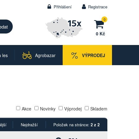
Přihlášení
Registrace
0
0 Kč
 les
Agrobazar
VÝPRODEJ
Akce
Novinky
Výprodej
Skladem
ější
Nejdražší
Položek na stránce:
2 z 2