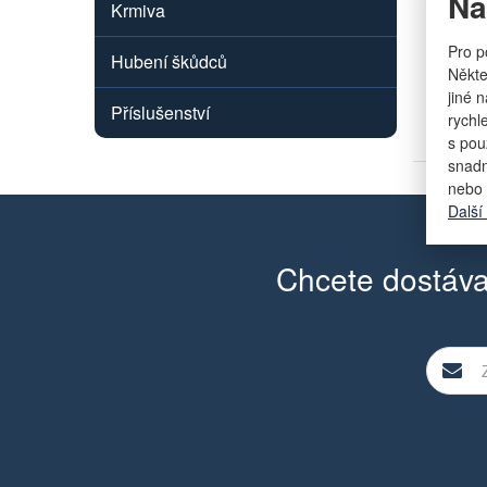
Na
Krmiva
sklade
Pro p
Hubení škůdců
více než 5
Někte
jiné 
Příslušenství
rychl
s pou
snadn
nebo 
Další
Chcete dostáva