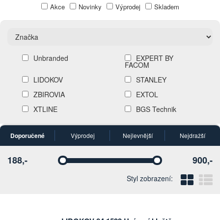
Akce
Novinky
Výprodej
Skladem
Unbranded
EXPERT BY
FACOM
LIDOKOV
STANLEY
ZBIROVIA
EXTOL
XTLINE
BGS Technik
Doporučené
Výprodej
Nejlevnější
Nejdražší
188,-
900,-
Vyberte
Vyberte
Blo
Ř
Styl zobrazení: