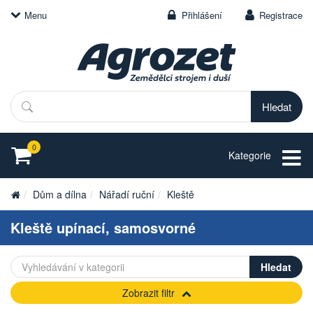
Menu
Přihlášení
Registrace
Hledat
0
Kategorie
Dům a dílna
Nářadí ruční
Kleště
Kleště upínací, samosvorné
Zobrazit filtr