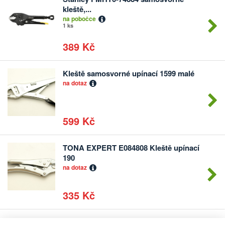
Počet
kleště,...
kusů
na pobočce
1 ks
389 Kč
Kleště samosvorné upínací 1599 malé
Počet
na dotaz
kusů
599 Kč
TONA EXPERT E084808 Kleště upínací
Počet
190
kusů
na dotaz
335 Kč
Stanley 0-84-811 Kleště samosvorné