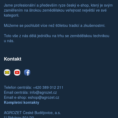
Jsme profesionální a především ryze český e-shop, který je svým
zaměřením na širokou zemědělskou veřejnost největší ve své
kategorii.
Můžeme se pochlubit více než 60letou tradicí a zkušenostmi.
Toto vše z nás dělá jedničku na trhu se zemědělskou technikou
u nás.
Kontakt
E-
Youtube
Facebook
mail
Telefon centrála: +420 389 012 211
Email centrála:
info@agrozet.cz
Email e-shop:
eshop@agrozet.cz
Kompletní kontakty
AGROZET České Budějovice, a.s.
U Sirkárny 501/30