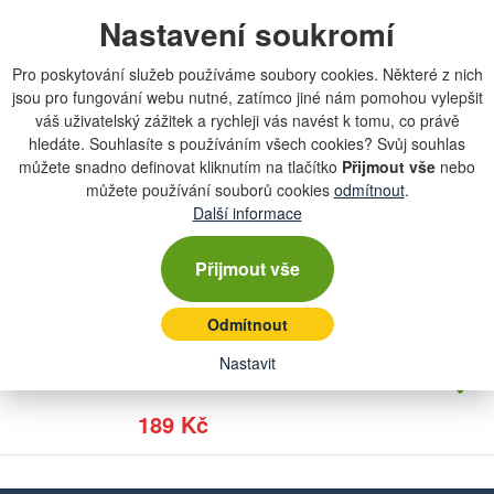
Počet
rov...
kusů
Nastavení soukromí
na dotaz
Pro poskytování služeb používáme soubory cookies. Některé z nich
289 Kč
jsou pro fungování webu nutné, zatímco jiné nám pomohou vylepšit
váš uživatelský zážitek a rychleji vás navést k tomu, co právě
hledáte. Souhlasíte s používáním všech cookies? Svůj souhlas
Extol 7215 Kleště rychloupínací
můžete snadno definovat kliknutím na tlačítko
Přijmout vše
nebo
Počet
poloho...
kusů
můžete používání souborů cookies
odmítnout
.
na dotaz
Další informace
265 Kč
Přijmout vše
ZBIROVIA ZB260220 Samosvorné kleště
Odmítnout
Počet
na dotaz
kusů
Nastavit
189 Kč