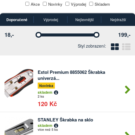
Akce
Novinky
Výprodej
Skladem
Doporučené
Výprodej
Nejlevnější
Nejdražší
18,-
199,-
Vyberte
Vyberte
Blo
Ř
Styl zobrazení:
Extol Premium 8855062 Škrabka
Počet
univerzá...
kusů
Novinka
skladem
2 ks
120 Kč
STANLEY Škrabka na sklo
Počet
skladem
kusů
více než 5 ks