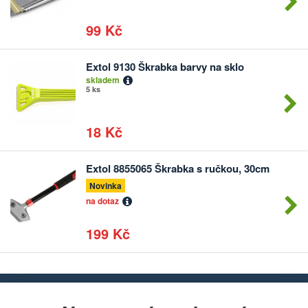
99 Kč
Extol 9130 Škrabka barvy na sklo
Počet
skladem
kusů
5 ks
18 Kč
Extol 8855065 Škrabka s ručkou, 30cm
Počet
kusů
Novinka
na dotaz
199 Kč
Chcete dostávat lákavé nabídky přímo do své e-