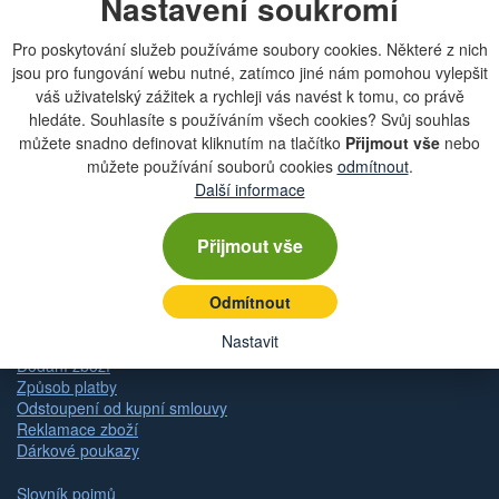
Nastavení soukromí
mailové schránky?
Pro poskytování služeb používáme soubory cookies. Některé z nich
jsou pro fungování webu nutné, zatímco jiné nám pomohou vylepšit
váš uživatelský zážitek a rychleji vás navést k tomu, co právě
hledáte. Souhlasíte s používáním všech cookies? Svůj souhlas
Zobrazit aktuální newsletter
můžete snadno definovat kliknutím na tlačítko
Přijmout vše
nebo
můžete používání souborů cookies
odmítnout
.
Další informace
Rychlá navigace
Přijmout vše
Obchodní podmínky
Zásady ochrany osobních údajů (GDPR)
Odmítnout
Nastavení cookies
Nastavit
Doprava
Dodání zboží
Způsob platby
Odstoupení od kupní smlouvy
Reklamace zboží
Dárkové poukazy
Slovník pojmů