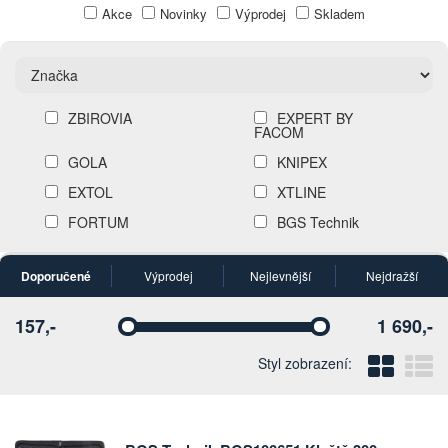
Akce
Novinky
Výprodej
Skladem
ZBIROVIA
EXPERT BY
FACOM
GOLA
KNIPEX
EXTOL
XTLINE
FORTUM
BGS Technik
Doporučené
Výprodej
Nejlevnější
Nejdražší
157,-
1 690,-
Vyberte
Vyberte
Blo
Ř
Styl zobrazení: