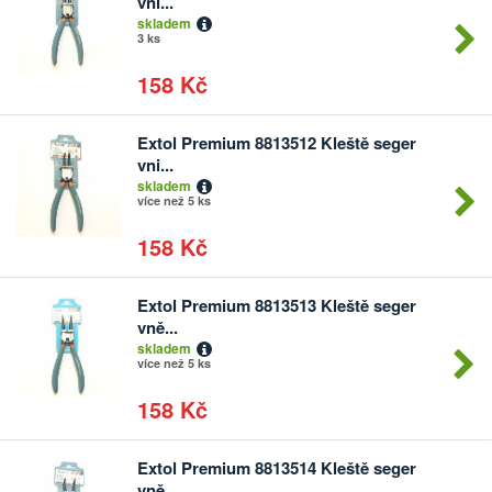
vni...
kusů
skladem
3 ks
158 Kč
Extol Premium 8813512 Kleště seger
Počet
vni...
kusů
skladem
více než 5 ks
158 Kč
Extol Premium 8813513 Kleště seger
Počet
vně...
kusů
skladem
více než 5 ks
158 Kč
Extol Premium 8813514 Kleště seger
Počet
vně...