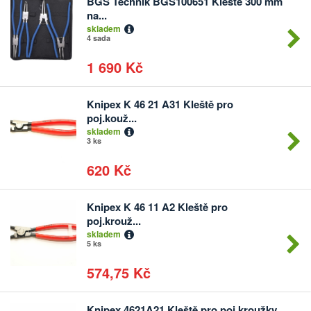
BGS Technik BGS100651 Kleště 300 mm
Počet
na...
kusů
skladem
4 sada
1 690 Kč
Knipex K 46 21 A31 Kleště pro
Počet
poj.kouž...
kusů
skladem
3 ks
620 Kč
Knipex K 46 11 A2 Kleště pro
Počet
poj.krouž...
kusů
skladem
5 ks
574,75 Kč
Knipex 4621A21 Kleště pro poj.kroužky