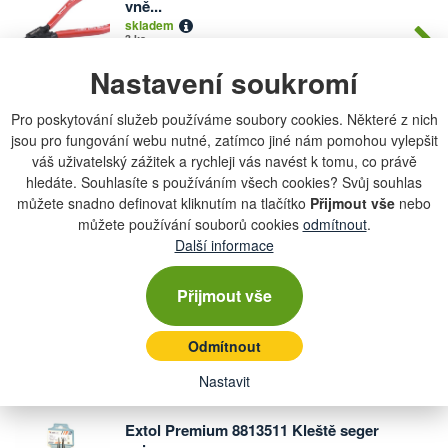
vně...
kusů
skladem
3 ks
Nastavení soukromí
385 Kč
Pro poskytování služeb používáme soubory cookies. Některé z nich
FORTUM 4770514 Kleště seeger
jsou pro fungování webu nutné, zatímco jiné nám pomohou vylepšit
Počet
zahnuté v...
kusů
váš uživatelský zážitek a rychleji vás navést k tomu, co právě
skladem
hledáte. Souhlasíte s používáním všech cookies? Svůj souhlas
3 ks
můžete snadno definovat kliknutím na tlačítko
Přijmout vše
nebo
můžete používání souborů cookies
odmítnout
.
385 Kč
Další informace
Extol Premium 10292 Kleště seegerové
Počet
Přijmout vše
s...
kusů
skladem
1 ks
Odmítnout
335 Kč
Nastavit
Extol Premium 8813511 Kleště seger
Počet