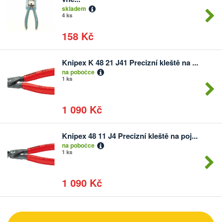
kusů
skladem
4 ks
158 Kč
Knipex K 48 21 J41 Precizní kleště na ...
Počet
na pobočce
kusů
1 ks
1 090 Kč
Knipex 48 11 J4 Precizní kleště na poj...
Počet
na pobočce
kusů
1 ks
1 090 Kč