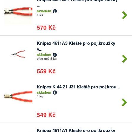
Počet
...
kusů
skladem
1 ks
570 Kč
Knipex 4611A3 Kleště pro poj.kroužky
Počet
v...
kusů
skladem
více než 5 ks
559 Kč
Knipex K 44 21 J31 Kleště pro poj.krou...
Počet
skladem
kusů
4 ks
549 Kč
Knipex 4611A1 Kleště pro poj.kroužky