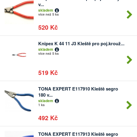
Počet
v...
kusů
skladem
více než 5 ks
520 Kč
Knipex K 44 11 J3 Kleště pro poj.krouž...
Počet
skladem
kusů
více než 5 ks
519 Kč
TONA EXPERT E117910 Kleště segro
Počet
180 v...
kusů
skladem
1 ks
492 Kč
TONA EXPERT E117913 Kleště segro
Počet