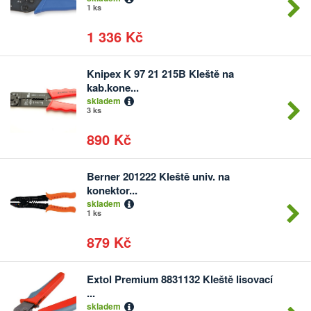
1 ks
1 336 Kč
Knipex K 97 21 215B Kleště na
Počet
kab.kone...
kusů
skladem
3 ks
890 Kč
Berner 201222 Kleště univ. na
Počet
konektor...
kusů
skladem
1 ks
879 Kč
Extol Premium 8831132 Kleště lisovací
Počet
...
kusů
skladem