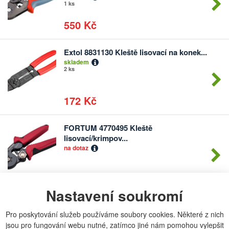
1 ks
550 Kč
Extol 8831130 Kleště lisovací na konek...
Počet
skladem
kusů
2 ks
172 Kč
FORTUM 4770495 Kleště
Počet
lisovací/krimpov...
kusů
na dotaz
790 Kč
Nastavení soukromí
MAGG 1135892 Kleště konektorové
Počet
na dotaz
Pro poskytování služeb používáme soubory cookies. Některé z nich
kusů
jsou pro fungování webu nutné, zatímco jiné nám pomohou vylepšit