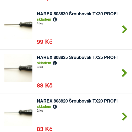
NAREX 808830 Šroubovák TX30 PROFI
Počet
skladem
kusů
4 ks
99 Kč
NAREX 808825 Šroubovák TX25 PROFI
Počet
skladem
kusů
3 ks
88 Kč
NAREX 808820 Šroubovák TX20 PROFI
Počet
skladem
kusů
2 ks
83 Kč