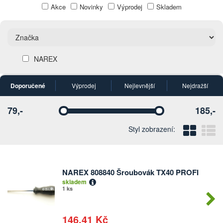
Akce
Novinky
Výprodej
Skladem
NAREX
Doporučené
Výprodej
Nejlevnější
Nejdražší
79,-
185,-
Vyberte
Vyberte
Blo
Ř
Styl zobrazení:
NAREX 808840 Šroubovák TX40 PROFI
Počet
skladem
kusů
1 ks
146,41 Kč