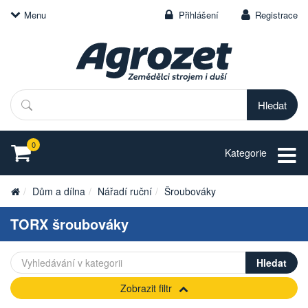
Menu
Přihlášení
Registrace
Hledat
0
Kategorie
Dům a dílna
Nářadí ruční
Šroubováky
TORX šroubováky
Zobrazit filtr