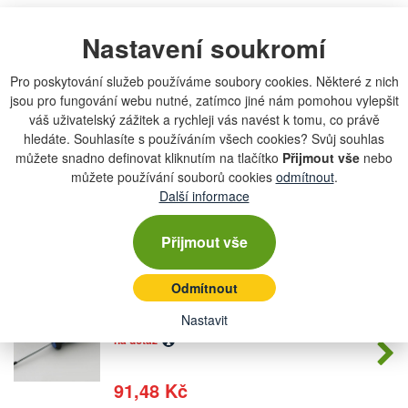
NAREX 839615 Šroubovák TT15 L80mm
Nastavení soukromí
Počet
S-LI...
kusů
na dotaz
Pro poskytování služeb používáme soubory cookies. Některé z nich
jsou pro fungování webu nutné, zatímco jiné nám pomohou vylepšit
162 Kč
váš uživatelský zážitek a rychleji vás navést k tomu, co právě
hledáte. Souhlasíte s používáním všech cookies? Svůj souhlas
můžete snadno definovat kliknutím na tlačítko
Přijmout vše
nebo
NAREX 019834607 Šroubovák 8346
můžete používání souborů cookies
odmítnout
.
Počet
TRX07 s...
kusů
Další informace
na dotaz
Přijmout vše
91,48 Kč
Odmítnout
NAREX 8346 TRX08 Šroubovák super
Počet
Nastavit
2000
kusů
na dotaz
91,48 Kč