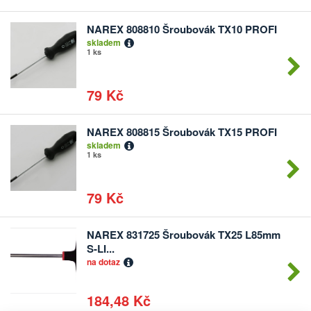
NAREX 808810 Šroubovák TX10 PROFI
Počet
skladem
kusů
1 ks
79 Kč
NAREX 808815 Šroubovák TX15 PROFI
Počet
skladem
kusů
1 ks
79 Kč
NAREX 831725 Šroubovák TX25 L85mm
Počet
S-LI...
kusů
na dotaz
184,48 Kč