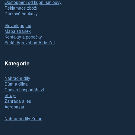
Odstoupení od kupní smlouvy
Reklamace zboží
Dárkové poukazy
Slovník pojmů
Mapa stránek
Kontakty a pobočky
Seriál Agrozet od A do Zet
Kategorie
Náhradní díly
Dům a dílna
Chov a hospodářství
Stroje
Zahrada a les
Agrobazar
Náhradní díly Zetor