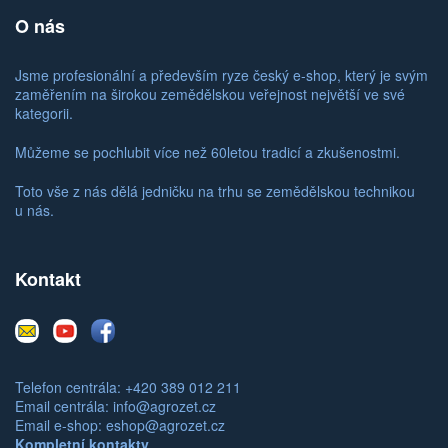
O nás
Jsme profesionální a především ryze český e-shop, který je svým
zaměřením na širokou zemědělskou veřejnost největší ve své
kategorii.
Můžeme se pochlubit více než 60letou tradicí a zkušenostmi.
Toto vše z nás dělá jedničku na trhu se zemědělskou technikou
u nás.
Kontakt
E-
Youtube
Facebook
mail
Telefon centrála: +420 389 012 211
Email centrála:
info@agrozet.cz
Email e-shop:
eshop@agrozet.cz
Kompletní kontakty