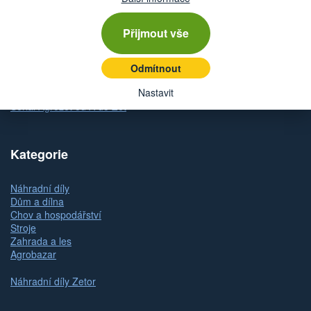
Způsob platby
Odstoupení od kupní smlouvy
Reklamace zboží
Přijmout vše
Dárkové poukazy
Slovník pojmů
Odmítnout
Mapa stránek
Nastavit
Kontakty a pobočky
Seriál Agrozet od A do Zet
Kategorie
Náhradní díly
Dům a dílna
Chov a hospodářství
Stroje
Zahrada a les
Agrobazar
Náhradní díly Zetor