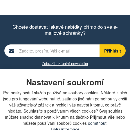
Chcete dostávat lákavé nabídky přímo do své e-
mailové schránky?
Zobrazit aktuální newsletter
Nastavení soukromí
Rychlá navigace
Pro poskytování služeb používáme soubory cookies. Některé z nich
jsou pro fungování webu nutné, zatímco jiné nám pomohou vylepšit
Obchodní podmínky
váš uživatelský zážitek a rychleji vás navést k tomu, co právě
Zásady ochrany osobních údajů (GDPR)
hledáte. Souhlasíte s používáním všech cookies? Svůj souhlas
Nastavení cookies
můžete snadno definovat kliknutím na tlačítko
Přijmout vše
nebo
Doprava
můžete používání souborů cookies
odmítnout
.
Dodání zboží
Další informace