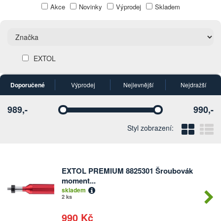
Akce
Novinky
Výprodej
Skladem
EXTOL
Doporučené
Výprodej
Nejlevnější
Nejdražší
989,-
990,-
Vyberte
Vyberte
Blo
Ř
Styl zobrazení:
EXTOL PREMIUM 8825301 Šroubovák
Počet
moment...
kusů
skladem
2 ks
990 Kč