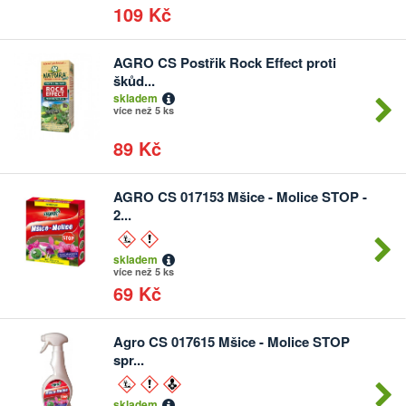
109 Kč
AGRO CS Postřik Rock Effect proti
Počet
škůd...
kusů
skladem
více než 5 ks
89 Kč
AGRO CS 017153 Mšice - Molice STOP -
2...
skladem
více než 5 ks
69 Kč
Agro CS 017615 Mšice - Molice STOP
spr...
skladem