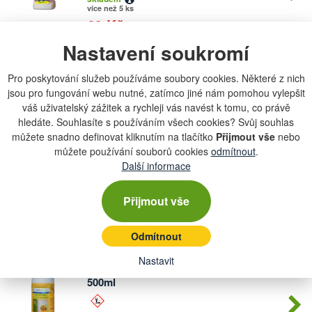
více než 5 ks
69 Kč
Nastavení soukromí
Mospilan / postřikovač 500ml
Pro poskytování služeb používáme soubory cookies. Některé z nich
jsou pro fungování webu nutné, zatímco jiné nám pomohou vylepšit
skladem
více než 5 ks
váš uživatelský zážitek a rychleji vás navést k tomu, co právě
hledáte. Souhlasíte s používáním všech cookies? Svůj souhlas
65 Kč
můžete snadno definovat kliknutím na tlačítko
Přijmout vše
nebo
můžete používání souborů cookies
odmítnout
.
MOSPILAN 20SP 2x1,2g
Další informace
skladem
Přijmout vše
více než 5 ks
39 Kč
Odmítnout
Nastavit
TOUCHDOWN QUATTRO Herbicid
500ml