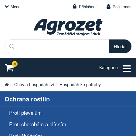
Menu
Přihlášení
Registrace
Hledat
0
Kategorie
Chov a hospodářství
Hospodářské potřeby
Ochrana rostlin
Proti plevelům
Proti chorobám a plísním
Proti škůdcům