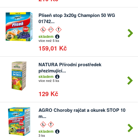
Plíseň stop 3x20g Champion 50 WG
01742...
skladem
více než 5 ks
159,01 Kč
NATURA Přírodní prostředek
Počet
přezimující...
kusů
skladem
více než 5 ks
129 Kč
AGRO Choroby rajčat a okurek STOP 10
m...
skladem
3 ks