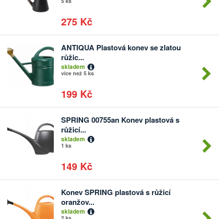
5 ks
275 Kč
ANTIQUA Plastová konev se zlatou
Počet
růžic...
kusů
skladem
více než 5 ks
199 Kč
SPRING 00755an Konev plastová s
Počet
růžicí...
kusů
skladem
1 ks
149 Kč
Konev SPRING plastová s růžicí
Počet
oranžov...
kusů
skladem
2 ks