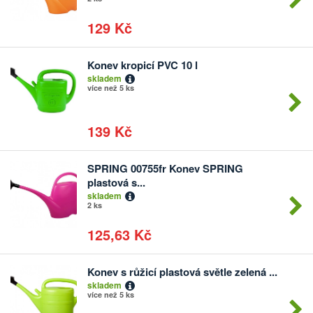
129 Kč
Konev kropicí PVC 10 l
Počet
skladem
kusů
více než 5 ks
139 Kč
SPRING 00755fr Konev SPRING
Počet
plastová s...
kusů
skladem
2 ks
125,63 Kč
Konev s růžicí plastová světle zelená ...
Počet
skladem
kusů
více než 5 ks