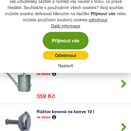
váš uživatelský zážitek a rychleji vás navést k tomu, co právě
hledáte. Souhlasíte s používáním všech cookies? Svůj souhlas
179 Kč
můžete snadno definovat kliknutím na tlačítko
Přijmout vše
nebo
můžete používání souborů cookies
odmítnout
.
Konev kropicí PVC 5 l
Další informace
Počet
na pobočce
kusů
3 ks
Přijmout vše
99 Kč
Odmítnout
Nastavit
Konev kropicí 5 l pozink. růžice
Počet
na dotaz
kusů
359 Kč
Růžice kovová na konve 10 l
Počet
na dotaz
kusů