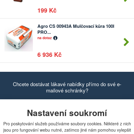
199 Kč
Agro CS 00943A Mulčovací kůra 100l
Počet
PRO...
kusů
na dotaz
6 936 Kč
Chcete dostávat lákavé nabídky přímo do své e-
mailové schránky?
Nastavení soukromí
Zobrazit aktuální newsletter
Pro poskytování služeb používáme soubory cookies. Některé z nich
jsou pro fungování webu nutné, zatímco jiné nám pomohou vylepšit