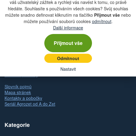
váš uživatelský zážitek a rychleji vás navést k tomu, co právě
hledáte. Souhlasíte s používáním všech cookies? Svůj souhlas
Rychlá navigace
můžete snadno definovat kliknutím na tlačítko
Přijmout vše
nebo
můžete používání souborů cookies
odmítnout
.
Další informace
Obchodní podmínky
Zásady ochrany osobních údajů (GDPR)
Nastavení cookies
Přijmout vše
Doprava
Dodání zboží
Způsob platby
Odmítnout
Odstoupení od kupní smlouvy
Reklamace zboží
Nastavit
Dárkové poukazy
Slovník pojmů
Mapa stránek
Kontakty a pobočky
Seriál Agrozet od A do Zet
Kategorie