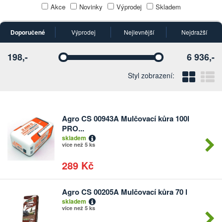
Akce
Novinky
Výprodej
Skladem
Doporučené
Výprodej
Nejlevnější
Nejdražší
198,-
6 936,-
Vyberte
Vyberte
Blo
Ř
Styl zobrazení:
Agro CS 00943A Mulčovací kůra 100l
Počet
PRO...
kusů
skladem
více než 5 ks
289 Kč
Agro CS 00205A Mulčovací kůra 70 l
Počet
skladem
kusů
více než 5 ks