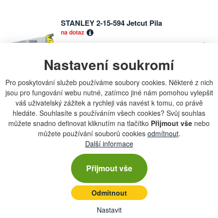
STANLEY 2-15-594 Jetcut Pila
Počet
na dotaz
kusů
Nastavení soukromí
399 Kč
Pro poskytování služeb používáme soubory cookies. Některé z nich
jsou pro fungování webu nutné, zatímco jiné nám pomohou vylepšit
váš uživatelský zážitek a rychleji vás navést k tomu, co právě
hledáte. Souhlasíte s používáním všech cookies? Svůj souhlas
Chcete dostávat lákavé nabídky přímo do své e-
můžete snadno definovat kliknutím na tlačítko
Přijmout vše
nebo
mailové schránky?
můžete používání souborů cookies
odmítnout
.
Další informace
Přijmout vše
Zobrazit aktuální newsletter
Odmítnout
Nastavit