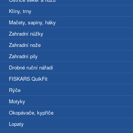
Klíny, trny
Mačety, sapiny, háky
Zahradní nůžky
Zahradní nože
Zahradní pily
Drobné ruční nářadí
FISKARS QuikFit
Rýče
Motyky
Okopávače, kypřiče
Lopaty