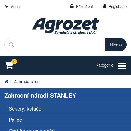
Menu
Přihlášení
Registrace
Hledat
0
Kategorie
Zahrada a les
Zahradní nářadí STANLEY
Sekery, kalače
Palice
Ostřiče seker a nožů