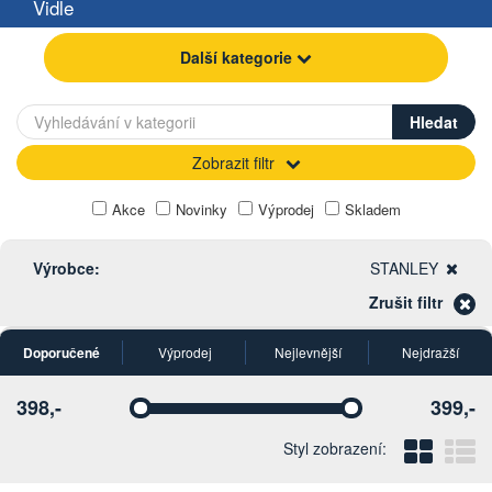
Vidle
Další kategorie
Zobrazit filtr
Akce
Novinky
Výprodej
Skladem
Výrobce:
STANLEY
Zrušit filtr
Doporučené
Výprodej
Nejlevnější
Nejdražší
398,-
399,-
Vyberte
Vyberte
Blo
Ř
Styl zobrazení: