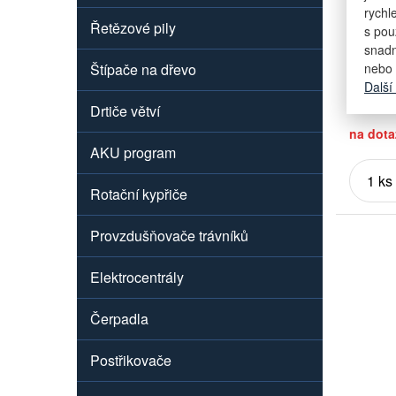
Obchodn
rychl
Řetězové pily
s pou
snadn
Štípače na dřevo
nebo 
Další
Drtiče větví
na dota
AKU program
Rotační kypřiče
Provzdušňovače trávníků
Elektrocentrály
Čerpadla
Postřikovače