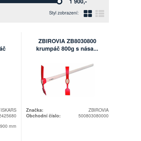
1 900,-
Vyberte
Blokový
Řádkový
Styl zobrazení:
ZBIROVIA ZB8030800
áč
krumpáč 800g s nása...
FISKARS
Značka:
ZBIROVIA
2425680
Obchodní číslo:
500803080000
900 mm