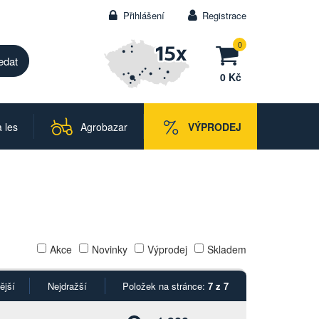
Přihlášení
Registrace
0
0 Kč
 les
Agrobazar
VÝPRODEJ
Akce
Novinky
Výprodej
Skladem
ější
Nejdražší
Položek na stránce:
7 z 7