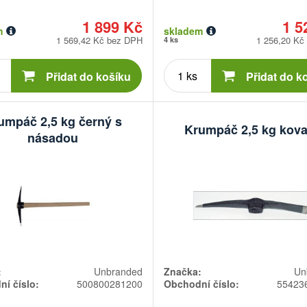
1 899 Kč
1 5
m
skladem
1 569,42 Kč bez DPH
1 256,20 Kč
4 ks
Počet
Počet
kusů
kusů
Přidat do košíku
Přidat do k
umpáč 2,5 kg černý s
Krumpáč 2,5 kg kov
násadou
:
Unbranded
Značka:
Un
í číslo:
500800281200
Obchodní číslo:
55423