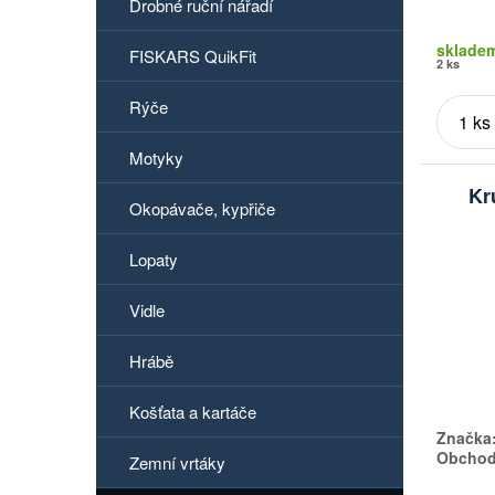
Drobné ruční nářadí
sklade
FISKARS QuikFit
2 ks
Rýče
Motyky
Kr
Okopávače, kypřiče
Lopaty
Vidle
Hrábě
Košťata a kartáče
Značka
Obchodn
Zemní vrtáky