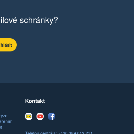
ilové schránky?
Kontakt
E-
Youtube
Facebook
ryze
mail
měřením
st
Telefon centrála: +420 389 012 211