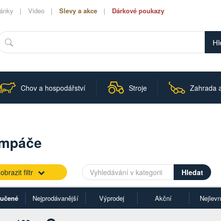
lánky
Video
Slevy a akce
Dárkové poukazy
Hledat
Chov a hospodářství
Stroje
Zahrada a
mpáče
obrazit filtr
učené
Nejprodávanější
Výprodej
Akční
Nejlevn