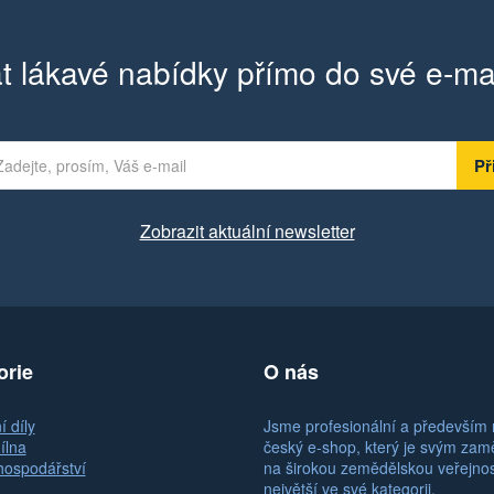
t lákavé nabídky přímo do své e-ma
Zobrazit aktuální newsletter
orie
O nás
 díly
Jsme profesionální a především 
ílna
český e-shop, který je svým za
hospodářství
na širokou zemědělskou veřejno
největší ve své kategorii.