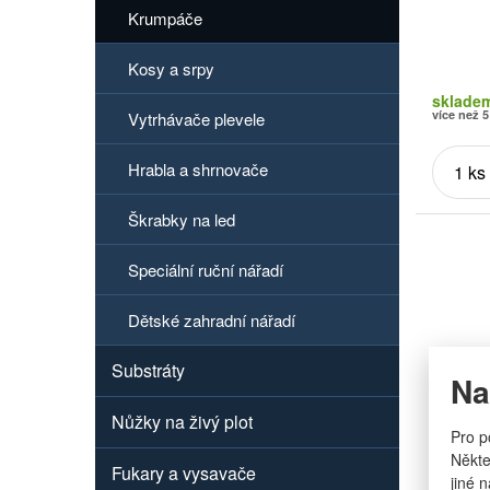
Krumpáče
Kosy a srpy
sklade
více než 5
Vytrhávače plevele
Hrabla a shrnovače
Škrabky na led
Speciální ruční nářadí
Dětské zahradní nářadí
Substráty
Na
Nůžky na živý plot
Pro p
Někte
Fukary a vysavače
jiné 
Značka