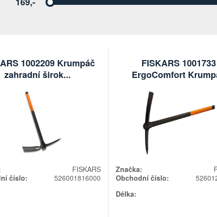
169,-
Vyberte
ARS 1002209 Krumpáč
FISKARS 1001733
zahradní širok...
ErgoComfort Krump
:
FISKARS
Značka:
í číslo:
526001816000
Obchodní číslo:
52601
Délka: