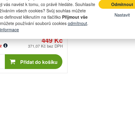
í číslo:
550516230000
eji vás navést k tomu, co právě hledáte. Souhlasíte
Odmítnout
žíváním všech cookies? Svůj souhlas můžete
Nastavit
o definovat kliknutím na tlačítko
Přijmout vše
můžete používání souborů cookies
odmítnout
.
 informace
449 Kč
z
371,07 Kč bez DPH
Počet
kusů
Přidat do košíku