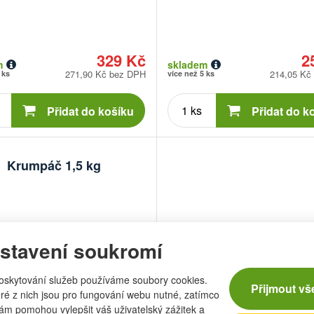
329 Kč
2
m
skladem
271,90 Kč bez DPH
214,05 Kč
 ks
více než 5 ks
Počet
Počet
kusů
kusů
Přidat do košíku
Přidat do k
Krumpáč 1,5 kg
stavení soukromí
oskytování služeb používáme soubory cookies.
Přijmout vš
ré z nich jsou pro fungování webu nutné, zatímco
nám pomohou vylepšit váš uživatelský zážitek a
:
Unbranded