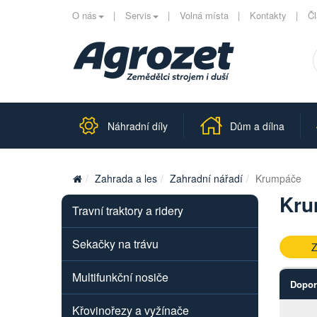
O nás
Servis
Volná místa
Kontakty
Č
Náhradní díly
Dům a dílna
Zahrada a les
Zahradní nářadí
Krumpáče
Kru
Travní traktory a ridery
Sekačky na trávu
Z
Multifunkční nosiče
Dopor
Křovinořezy a vyžínače