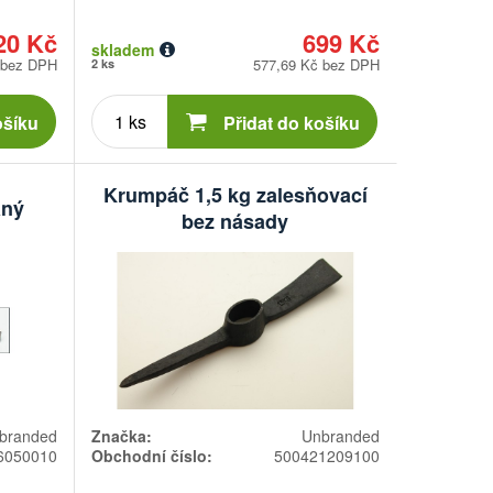
20 Kč
699 Kč
skladem
 bez DPH
577,69 Kč bez DPH
2 ks
Počet
kusů
ošíku
Přidat do košíku
Krumpáč 1,5 kg zalesňovací
aný
bez násady
branded
Značka:
Unbranded
6050010
Obchodní číslo:
500421209100