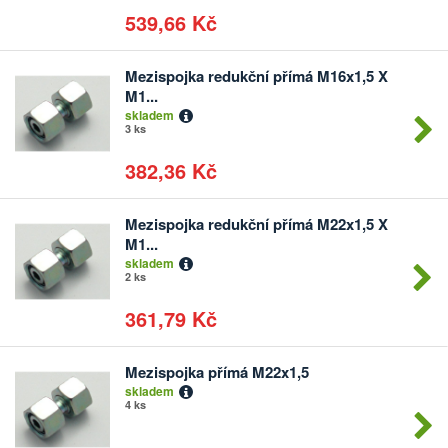
539,66 Kč
Mezispojka redukční přímá M16x1,5 X
Počet
M1...
kusů
skladem
3 ks
382,36 Kč
Mezispojka redukční přímá M22x1,5 X
Počet
M1...
kusů
skladem
2 ks
361,79 Kč
Mezispojka přímá M22x1,5
Počet
skladem
kusů
4 ks