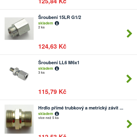
125,84 Kč
Šroubení 15LR G1/2
Počet
skladem
kusů
2 ks
124,63 Kč
Šroubení LL6 M6x1
Počet
skladem
kusů
3 ks
115,79 Kč
Hrdlo přímé trubkový a metrický závit ...
Počet
skladem
kusů
více než 5 ks
112,53 Kč