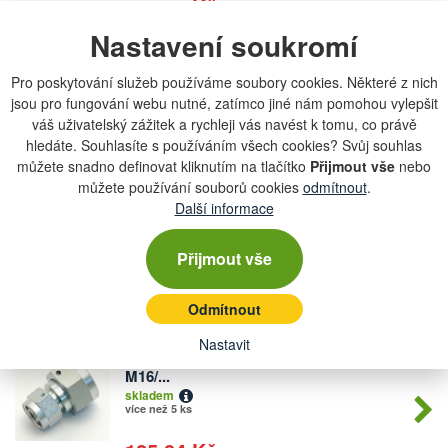
149,89 Kč
Nastavení soukromí
Mezispojka př reduk s těs kuželem
Počet
M14/...
Pro poskytování služeb používáme soubory cookies. Některé z nich
kusů
skladem
jsou pro fungování webu nutné, zatímco jiné nám pomohou vylepšit
4 ks
váš uživatelský zážitek a rychleji vás navést k tomu, co právě
hledáte. Souhlasíte s používáním všech cookies? Svůj souhlas
139,15 Kč
můžete snadno definovat kliknutím na tlačítko
Přijmout vše
nebo
můžete používání souborů cookies
odmítnout
.
Mezispojka př reduk s těs kuželem
Další informace
Počet
M16/...
kusů
skladem
Přijmout vše
více než 5 ks
127,05 Kč
Odmítnout
Nastavit
Mezispojka př reduk s těs kuželem
Počet
M16/...
kusů
skladem
více než 5 ks