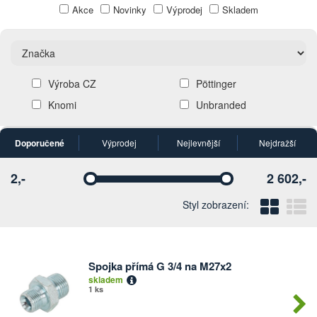
Akce
Novinky
Výprodej
Skladem
Výroba CZ
Pöttinger
Knomi
Unbranded
Doporučené
Výprodej
Nejlevnější
Nejdražší
2,-
2 602,-
Vyberte
Vyberte
Blo
Ř
Styl zobrazení:
Spojka přímá G 3/4 na M27x2
Počet
skladem
kusů
1 ks