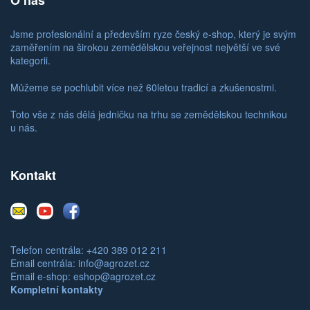
O nás
Jsme profesionální a především ryze český e-shop, který je svým
zaměřením na širokou zemědělskou veřejnost největší ve své
kategorii.
Můžeme se pochlubit více než 60letou tradicí a zkušenostmi.
Toto vše z nás dělá jedničku na trhu se zemědělskou technikou
u nás.
Kontakt
E-
Youtube
Facebook
mail
Telefon centrála: +420 389 012 211
Email centrála:
info@agrozet.cz
Email e-shop:
eshop@agrozet.cz
Kompletní kontakty