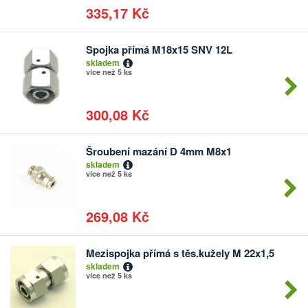
335,17 Kč
Spojka přímá M18x15 SNV 12L
Počet
skladem
kusů
více než 5 ks
300,08 Kč
Šroubení mazání D 4mm M8x1
Počet
skladem
kusů
více než 5 ks
269,08 Kč
Mezispojka přímá s těs.kužely M 22x1,5
Počet
skladem
kusů
více než 5 ks