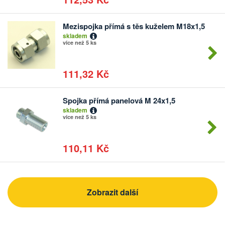
Mezispojka přímá s těs kuželem M18x1,5
Počet
skladem
kusů
více než 5 ks
111,32 Kč
Spojka přímá panelová M 24x1,5
Počet
skladem
kusů
více než 5 ks
110,11 Kč
Zobrazit další