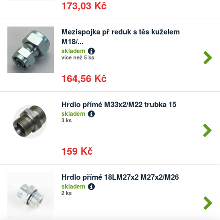
173,03 Kč
Mezispojka př reduk s těs kuželem
Počet
M18/...
kusů
skladem
více než 5 ks
164,56 Kč
Hrdlo přímé M33x2/M22 trubka 15
Počet
skladem
kusů
3 ks
159 Kč
Hrdlo přímé 18LM27x2 M27x2/M26
Počet
skladem
kusů
2 ks