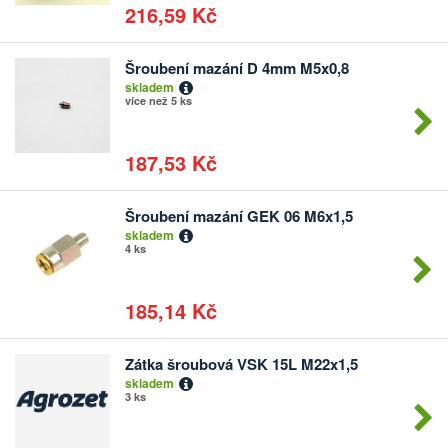
216,59 Kč
Šroubení mazání D 4mm M5x0,8
Počet
skladem
kusů
více než 5 ks
187,53 Kč
Šroubení mazání GEK 06 M6x1,5
Počet
skladem
kusů
4 ks
185,14 Kč
Zátka šroubová VSK 15L M22x1,5
Počet
skladem
kusů
3 ks