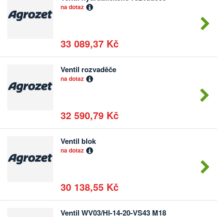
Počet
na dotaz
kusů
33 089,37 Kč
Ventil rozvaděče
Počet
na dotaz
kusů
32 590,79 Kč
Ventil blok
Počet
na dotaz
kusů
30 138,55 Kč
Ventil WV03/HI-14-20-VS43 M18