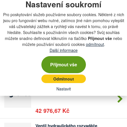
Nastavení soukromí
Počet
na dotaz
kusů
Pro poskytování služeb používáme soubory cookies. Některé z nich
jsou pro fungování webu nutné, zatímco jiné nám pomohou vylepšit
47 805,68 Kč
váš uživatelský zážitek a rychleji vás navést k tomu, co právě
hledáte. Souhlasíte s používáním všech cookies? Svůj souhlas
můžete snadno definovat kliknutím na tlačítko
Přijmout vše
nebo
Ovládací blok HPS II A
můžete používání souborů cookies
Počet
odmítnout
.
na dotaz
kusů
Další informace
Přijmout vše
44 313,24 Kč
Odmítnout
Ventil hydraulického rozvaděče
Počet
Nastavit
na dotaz
kusů
42 976,67 Kč
Ventil hydraulického rozvaděče