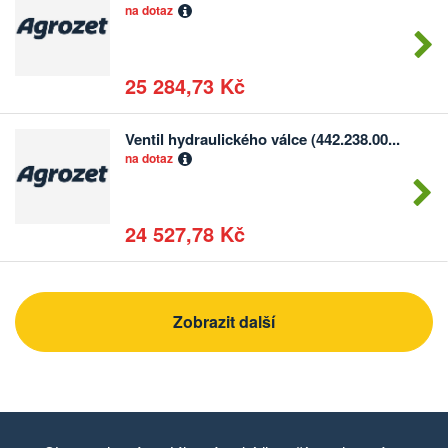
Počet
na dotaz
kusů
25 284,73 Kč
Ventil hydraulického válce (442.238.00...
Počet
na dotaz
kusů
24 527,78 Kč
Zobrazit další