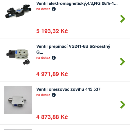
Ventil elektromagnetický,4/3,NG 06/h-1...
Počet
na dotaz
kusů
5 193,32 Kč
Ventil přepínací VS241-6B 6/2-cestný
Počet
G...
kusů
na dotaz
4 971,89 Kč
Ventil omezovač zdvihu 445 537
Počet
na dotaz
kusů
4 873,88 Kč