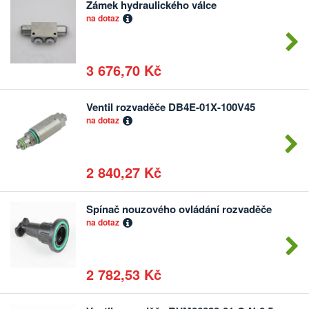
Zámek hydraulického válce
Počet
na dotaz
kusů
3 676,70 Kč
Ventil rozvaděče DB4E-01X-100V45
Počet
na dotaz
kusů
2 840,27 Kč
Spínač nouzového ovládání rozvaděče
Počet
na dotaz
kusů
2 782,53 Kč