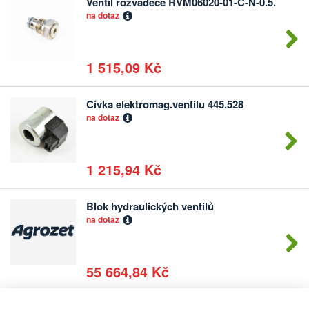
Ventil rozvaděče RVM06020-01-C-N-0.5.
Počet
na dotaz
kusů
1 515,09 Kč
Cívka elektromag.ventilu 445.528
Počet
na dotaz
kusů
1 215,94 Kč
Blok hydraulických ventilů
Počet
na dotaz
kusů
55 664,84 Kč
Blok hydraul.ventilů kpl. na Jumbo