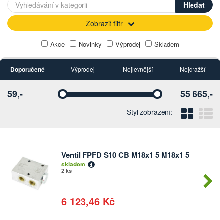
Zobrazit filtr
Akce
Novinky
Výprodej
Skladem
Doporučené
Výprodej
Nejlevnější
Nejdražší
59,-
55 665,-
Vyberte
Vyberte
Blo
Ř
Styl zobrazení:
Ventil FPFD S10 CB M18x1 5 M18x1 5
Počet
skladem
kusů
2 ks
6 123,46 Kč