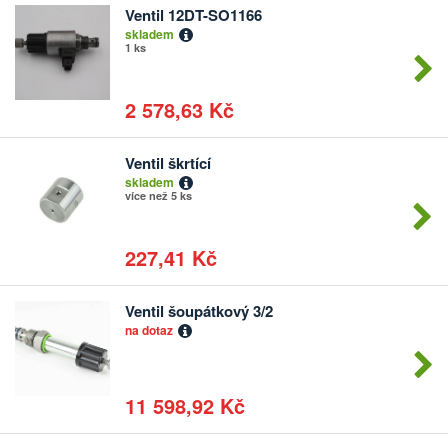
Ventil 12DT-SO1166
Počet
skladem
kusů
1 ks
2 578,63 Kč
Ventil škrtící
Počet
skladem
kusů
více než 5 ks
227,41 Kč
Ventil šoupátkový 3/2
Počet
na dotaz
kusů
11 598,92 Kč