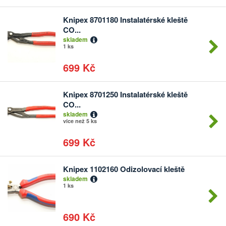
Knipex 8701180 Instalatérské kleště
Počet
CO...
kusů
skladem
1 ks
699 Kč
Knipex 8701250 Instalatérské kleště
Počet
CO...
kusů
skladem
více než 5 ks
699 Kč
Knipex 1102160 Odizolovací kleště
Počet
skladem
kusů
1 ks
690 Kč