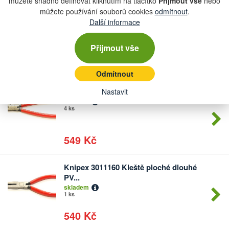
můžete snadno definovat kliknutím na tlačítko
Přijmout vše
nebo
můžete používání souborů cookies
odmítnout
.
Knipex 4611A3 Kleště pro poj.kroužky
Počet
Další informace
v...
kusů
skladem
více než 5 ks
Přijmout vše
559 Kč
Odmítnout
Knipex K 44 21 J31 Kleště pro poj.krou...
Nastavit
Počet
skladem
kusů
4 ks
549 Kč
Knipex 3011160 Kleště ploché dlouhé
Počet
PV...
kusů
skladem
1 ks
540 Kč