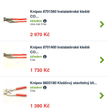
Knipex 8701560 Instalatérské kleště
Počet
CO...
kusů
skladem
více než 5 ks
2 970 Kč
Knipex 8701400 Instalatérské kleště
Počet
CO...
kusů
skladem
5 ks
1 730 Kč
Knipex 8603180 Klešťový stavitelný klí...
Počet
skladem
kusů
3 ks
1 390 Kč