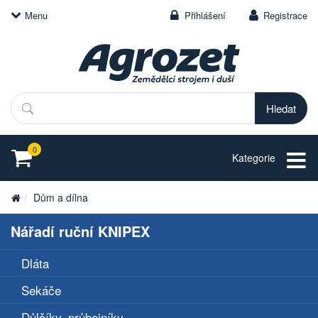
Menu
Přihlášení
Registrace
Hledat
0
Kategorie
Dům a dílna
Nářadí ruční KNIPEX
Dláta
Sekáče
Důlčíky, průbojníky