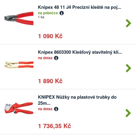
Knipex 48 11 J4 Precizní kleště na poj...
Počet
na pobočce
kusů
1 ks
1 090 Kč
Knipex 8603300 Klešťový stavitelný klí...
Počet
na dotaz
kusů
1 890 Kč
KNIPEX Nůžky na plastové trubky do
Počet
25m...
kusů
na dotaz
1 736,35 Kč