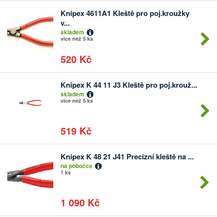
Knipex 4611A1 Kleště pro poj.kroužky
Počet
v...
kusů
skladem
více než 5 ks
520 Kč
Knipex K 44 11 J3 Kleště pro poj.krouž...
Počet
skladem
kusů
více než 5 ks
519 Kč
Knipex K 48 21 J41 Precizní kleště na ...
Počet
na pobočce
kusů
1 ks
1 090 Kč