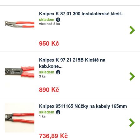
Knipex K 87 01 300 Instalatérské klešt...
Počet
skladem
kusů
více než 5 ks
950 Kč
Knipex K 97 21 215B Kleště na
Počet
kab.kone...
kusů
skladem
3 ks
890 Kč
Knipex 9511165 Nůžky na kabely 165mm
Počet
skladem
kusů
1 ks
736,89 Kč