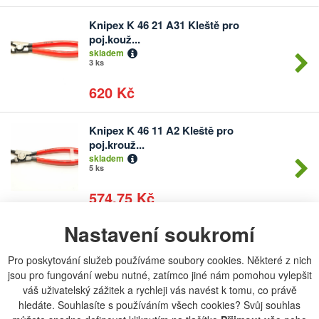
Knipex K 46 21 A31 Kleště pro
Počet
poj.kouž...
kusů
skladem
3 ks
620 Kč
Knipex K 46 11 A2 Kleště pro
Počet
poj.krouž...
kusů
skladem
5 ks
574,75 Kč
Nastavení soukromí
Knipex 4621A21 Kleště pro poj.kroužky
Počet
...
kusů
Pro poskytování služeb používáme soubory cookies. Některé z nich
skladem
jsou pro fungování webu nutné, zatímco jiné nám pomohou vylepšit
1 ks
váš uživatelský zážitek a rychleji vás navést k tomu, co právě
570 Kč
hledáte. Souhlasíte s používáním všech cookies? Svůj souhlas