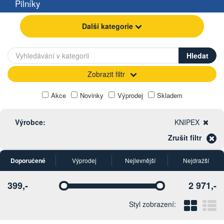
Pilníky
Další kategorie
Zobrazit filtr
Akce
Novinky
Výprodej
Skladem
Výrobce:
KNIPEX
Zrušit filtr
Doporučené
Výprodej
Nejlevnější
Nejdražší
399,-
2 971,-
Vyberte
Vyberte
Blo
Ř
Styl zobrazení: