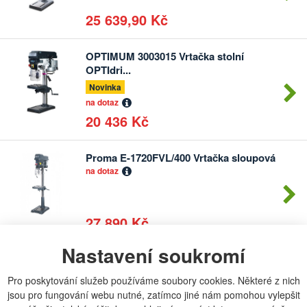
25 639,90 Kč
OPTIMUM 3003015 Vrtačka stolní
Počet
OPTIdri...
kusů
Novinka
na dotaz
20 436 Kč
Proma E-1720FVL/400 Vrtačka sloupová
Počet
na dotaz
kusů
27 890 Kč
Nastavení soukromí
PROMA Vrtačka stojanová E-
Počet
1516BVL/400
kusů
Pro poskytování služeb používáme soubory cookies. Některé z nich
na dotaz
jsou pro fungování webu nutné, zatímco jiné nám pomohou vylepšit