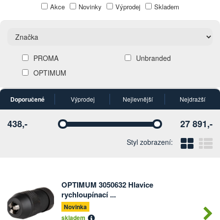
Akce
Novinky
Výprodej
Skladem
PROMA
Unbranded
OPTIMUM
Doporučené
Výprodej
Nejlevnější
Nejdražší
438,-
27 891,-
Vyberte
Vyberte
Blo
Ř
Styl zobrazení:
OPTIMUM 3050632 Hlavice
Počet
rychloupínací ...
kusů
Novinka
skladem