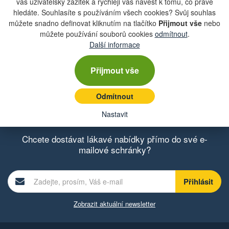
váš uživatelský zážitek a rychleji vás navést k tomu, co právě
21 990 Kč
hledáte. Souhlasíte s používáním všech cookies? Svůj souhlas
můžete snadno definovat kliknutím na tlačítko
Přijmout vše
nebo
můžete používání souborů cookies
odmítnout
.
Proma PTB-16B/230 Stolní vrtačka
Další informace
Počet
na dotaz
kusů
Přijmout vše
8 390 Kč
Odmítnout
Nastavit
Chcete dostávat lákavé nabídky přímo do své e-
mailové schránky?
Zobrazit aktuální newsletter