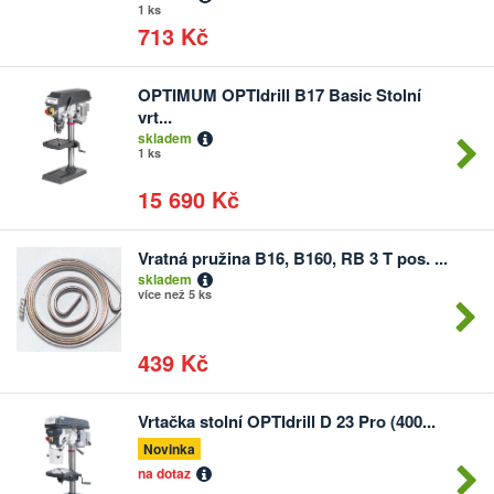
1 ks
713 Kč
OPTIMUM OPTIdrill B17 Basic Stolní
Počet
vrt...
kusů
skladem
1 ks
15 690 Kč
Vratná pružina B16, B160, RB 3 T pos. ...
Počet
skladem
kusů
více než 5 ks
439 Kč
Vrtačka stolní OPTIdrill D 23 Pro (400...
Počet
kusů
Novinka
na dotaz