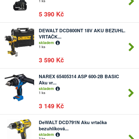
1 ks
5 390 Kč
DEWALT DCD800NT 18V AKU BEZUHL.
Počet
VRTAČK...
kusů
skladem
1 ks
3 590 Kč
NAREX 65405314 ASP 600-2B BASIC
Počet
Aku vr...
kusů
skladem
1 ks
3 149 Kč
DeWALT DCD791N Aku vrtačka
Počet
bezuhlíková...
kusů
skladem
3 ks