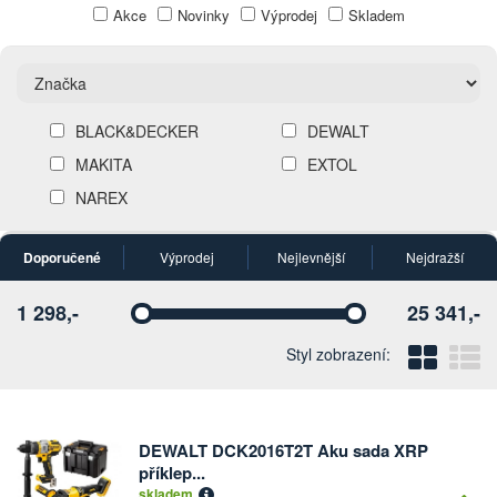
Akce
Novinky
Výprodej
Skladem
BLACK&DECKER
DEWALT
MAKITA
EXTOL
NAREX
Doporučené
Výprodej
Nejlevnější
Nejdražší
1 298,-
25 341,-
Vyberte
Vyberte
Blo
Ř
Styl zobrazení:
DEWALT DCK2016T2T Aku sada XRP
Počet
příklep...
kusů
skladem