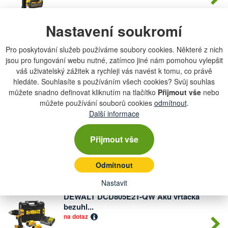
11 990 Kč
Nastavení soukromí
DEWALT DCG405 plus DCD791 Aku
Pro poskytování služeb používáme soubory cookies. Některé z nich
Počet
sada
kusů
jsou pro fungování webu nutné, zatímco jiné nám pomohou vylepšit
na dotaz
váš uživatelský zážitek a rychleji vás navést k tomu, co právě
hledáte. Souhlasíte s používáním všech cookies? Svůj souhlas
11 290 Kč
můžete snadno definovat kliknutím na tlačítko
Přijmout vše
nebo
můžete používání souborů cookies
odmítnout
.
Další informace
DEWALT DCD996P3 akuvrtačka s
Počet
příklepem...
kusů
Přijmout vše
na dotaz
Odmítnout
9 990 Kč
Nastavit
DEWALT DCD805E2T-QW Aku vrtačka
Počet
bezuhl...
kusů
na dotaz