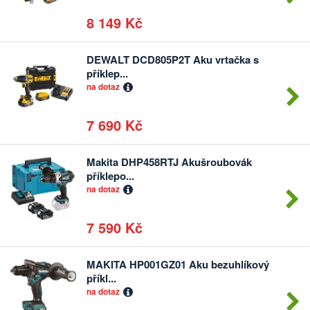
8 149 Kč
DEWALT DCD805P2T Aku vrtačka s
Počet
příklep...
kusů
na dotaz
7 690 Kč
Makita DHP458RTJ Akušroubovák
Počet
příklepo...
kusů
na dotaz
7 590 Kč
MAKITA HP001GZ01 Aku bezuhlíkový
Počet
příkl...
kusů
na dotaz