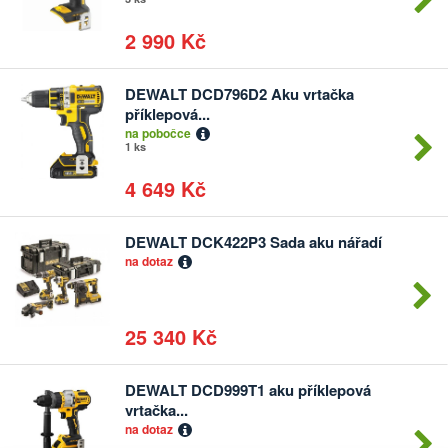
2 990 Kč
DEWALT DCD796D2 Aku vrtačka
Počet
příklepová...
kusů
na pobočce
1 ks
4 649 Kč
DEWALT DCK422P3 Sada aku nářadí
Počet
na dotaz
kusů
25 340 Kč
DEWALT DCD999T1 aku příklepová
Počet
vrtačka...
kusů
na dotaz