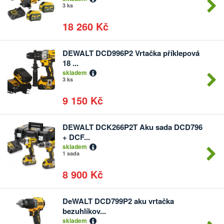
3 ks
18 260 Kč
DEWALT DCD996P2 Vrtačka příklepová
Počet
18 ...
kusů
skladem
3 ks
9 150 Kč
DEWALT DCK266P2T Aku sada DCD796
Počet
+ DCF...
kusů
skladem
1 sada
8 900 Kč
DeWALT DCD799P2 aku vrtačka
Počet
bezuhlíkov...
kusů
skladem