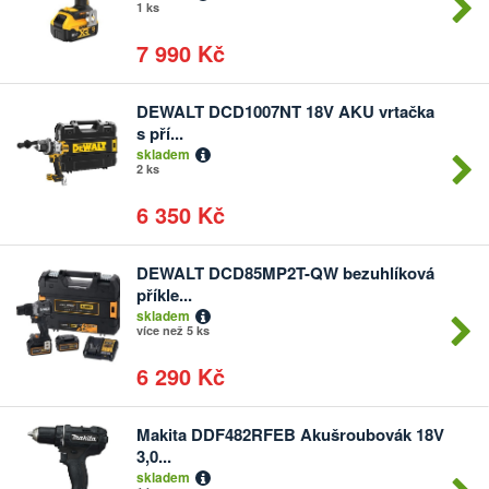
1 ks
7 990 Kč
DEWALT DCD1007NT 18V AKU vrtačka
Počet
s pří...
kusů
skladem
2 ks
6 350 Kč
DEWALT DCD85MP2T-QW bezuhlíková
Počet
příkle...
kusů
skladem
více než 5 ks
6 290 Kč
Makita DDF482RFEB Akušroubovák 18V
Počet
3,0...
kusů
skladem