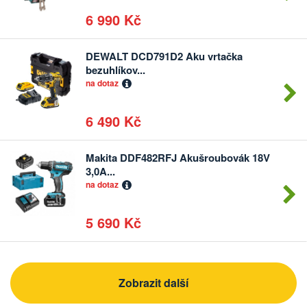
6 990 Kč
DEWALT DCD791D2 Aku vrtačka
Počet
bezuhlíkov...
kusů
na dotaz
6 490 Kč
Makita DDF482RFJ Akušroubovák 18V
Počet
3,0A...
kusů
na dotaz
5 690 Kč
Zobrazit další