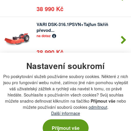
38 990 Kč
VARI DSK-316.1PSVN+Tajfun Skříň
Počet
převod...
kusů
na dotaz
38 990 Kč
Nastavení soukromí
Vari 4449 Rapido Štěpkovač
Počet
na dotaz
kusů
Pro poskytování služeb používáme soubory cookies. Některé z nich
jsou pro fungování webu nutné, zatímco jiné nám pomohou vylepšit
váš uživatelský zážitek a rychleji vás navést k tomu, co právě
32 990 Kč
hledáte. Souhlasíte s používáním všech cookies? Svůj souhlas
můžete snadno definovat kliknutím na tlačítko
Přijmout vše
nebo
můžete používání souborů cookies
odmítnout
.
Další informace
Chcete dostávat lákavé nabídky přímo do své e-
Přijmout vše
mailové schránky?