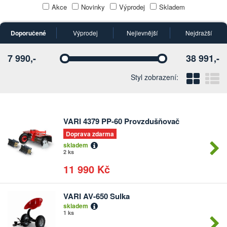
Akce
Novinky
Výprodej
Skladem
Doporučené
Výprodej
Nejlevnější
Nejdražší
7 990,-
38 991,-
Vyberte
Vyberte
Blo
Ř
Styl zobrazení:
VARI 4379 PP-60 Provzdušňovač
Počet
kusů
Doprava zdarma
skladem
2 ks
11 990 Kč
VARI AV-650 Sulka
Počet
skladem
kusů
1 ks