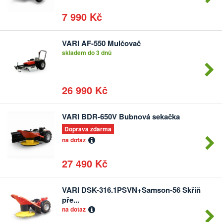
7 990 Kč
VARI AF-550 Mulčovač
Počet
skladem do 3 dnů
kusů
26 990 Kč
VARI BDR-650V Bubnová sekačka
Počet
kusů
Doprava zdarma
na dotaz
27 490 Kč
VARI DSK-316.1PSVN+Samson-56 Skříň
Počet
pře...
kusů
na dotaz