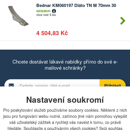
Bednar KM060197 Dláto TN M 70mm 30
Počet
skladem
kusů
více než 5 ks
4 504,83 Kč
Chcete dostávat lákavé nabídky přímo do své e-
mailové schránky?
Nastavení soukromí
Zobrazit aktuální newsletter
Pro poskytování služeb používáme soubory cookies. Některé z nich
jsou pro fungování webu nutné, zatímco jiné nám pomohou vylepšit
váš uživatelský zážitek a rychleji vás navést k tomu, co právě
Rychlá navigace
hledáte. Souhlasíte s používáním všech cookies? Svůj souhlas