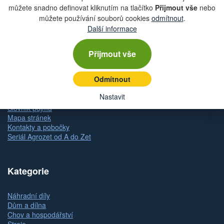
můžete snadno definovat kliknutím na tlačítko
Přijmout vše
nebo
Obchodní podmínky
můžete používání souborů cookies
odmítnout
.
Zásady ochrany osobních údajů (GDPR)
Další informace
Nastavení cookies
Doprava
Dodání zboží
Přijmout vše
Způsob platby
Odstoupení od kupní smlouvy
Odmítnout
Reklamace zboží
Dárkové poukazy
Nastavit
Slovník pojmů
Mapa stránek
Kontakty a pobočky
Seriál Agrozet od A do Zet
Kategorie
Náhradní díly
Dům a dílna
Chov a hospodářství