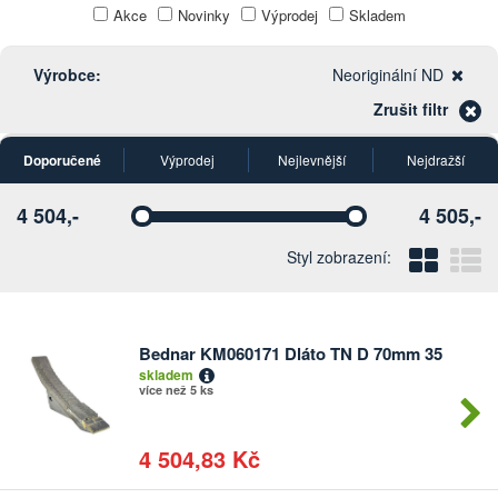
Akce
Novinky
Výprodej
Skladem
Výrobce:
Neoriginální ND
Zrušit filtr
Doporučené
Výprodej
Nejlevnější
Nejdražší
4 504,-
4 505,-
Vyberte
Vyberte
Blo
Ř
Styl zobrazení:
Bednar KM060171 Dláto TN D 70mm 35
Počet
skladem
kusů
více než 5 ks
4 504,83 Kč