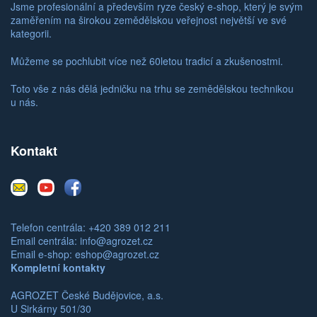
Jsme profesionální a především ryze český e-shop, který je svým
zaměřením na širokou zemědělskou veřejnost největší ve své
kategorii.
Můžeme se pochlubit více než 60letou tradicí a zkušenostmi.
Toto vše z nás dělá jedničku na trhu se zemědělskou technikou
u nás.
Kontakt
E-
Youtube
Facebook
mail
Telefon centrála: +420 389 012 211
Email centrála:
info@agrozet.cz
Email e-shop:
eshop@agrozet.cz
Kompletní kontakty
AGROZET České Budějovice, a.s.
U Sirkárny 501/30