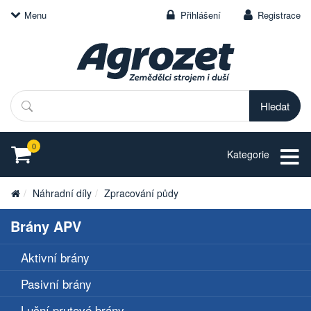
Menu
Přihlášení
Registrace
Hledat
0
Kategorie
Náhradní díly
Zpracování půdy
Brány APV
Aktivní brány
Pasivní brány
Luční prutové brány