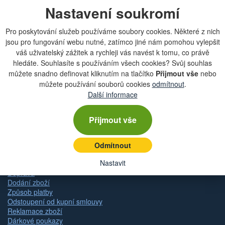
Nastavení soukromí
Chcete dostávat lákavé nabídky přímo do své e-
mailové schránky?
Pro poskytování služeb používáme soubory cookies. Některé z nich
jsou pro fungování webu nutné, zatímco jiné nám pomohou vylepšit
váš uživatelský zážitek a rychleji vás navést k tomu, co právě
hledáte. Souhlasíte s používáním všech cookies? Svůj souhlas
můžete snadno definovat kliknutím na tlačítko
Přijmout vše
nebo
Zobrazit aktuální newsletter
můžete používání souborů cookies
odmítnout
.
Další informace
Rychlá navigace
Přijmout vše
Obchodní podmínky
Odmítnout
Zásady ochrany osobních údajů (GDPR)
Nastavit
Nastavení cookies
Doprava
Dodání zboží
Způsob platby
Odstoupení od kupní smlouvy
Reklamace zboží
Dárkové poukazy