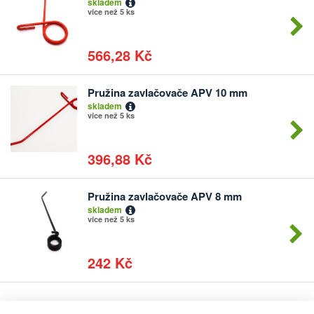
skladem
kusů
více než 5 ks
566,28 Kč
Pružina zavlačovače APV 10 mm
Počet
skladem
kusů
více než 5 ks
396,88 Kč
Pružina zavlačovače APV 8 mm
Počet
skladem
kusů
více než 5 ks
242 Kč