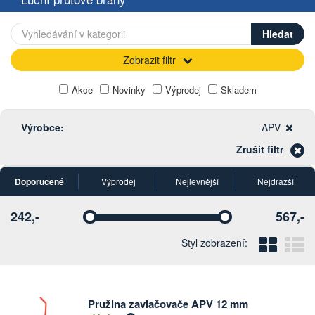
Zobrazit filtr
Akce
Novinky
Výprodej
Skladem
Výrobce:
APV
Zrušit filtr
Doporučené
Výprodej
Nejlevnější
Nejdražší
242,-
567,-
Vyberte
Vyberte
Blo
Ř
Styl zobrazení:
Pružina zavlačovače APV 12 mm
Počet