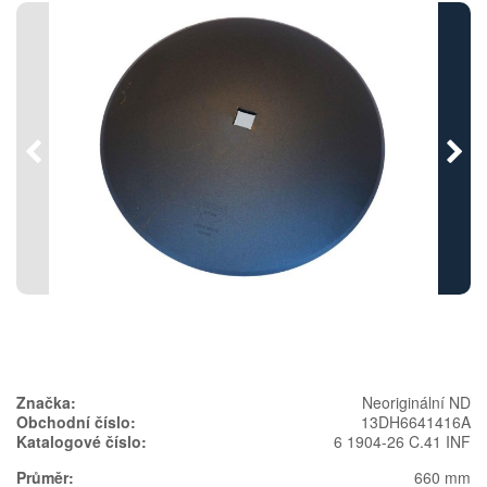
Předchozí
Násl
Značka:
Neoriginální ND
Obchodní číslo:
13DH6641416A
Katalogové číslo:
6 1904-26 C.41 INF
Průměr:
660 mm