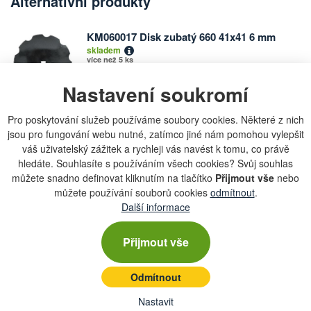
Alternativní produkty
KM060017 Disk zubatý 660 41x41 6 mm
Počet
skladem
kusů
více než 5 ks
Nastavení soukromí
1 989,24 Kč
Pro poskytování služeb používáme soubory cookies. Některé z nich
jsou pro fungování webu nutné, zatímco jiné nám pomohou vylepšit
váš uživatelský zážitek a rychleji vás navést k tomu, co právě
hledáte. Souhlasíte s používáním všech cookies? Svůj souhlas
Chcete dostávat lákavé nabídky přímo do své e-
můžete snadno definovat kliknutím na tlačítko
Přijmout vše
nebo
mailové schránky?
můžete používání souborů cookies
odmítnout
.
Další informace
Přijmout vše
Zobrazit aktuální newsletter
Odmítnout
Nastavit