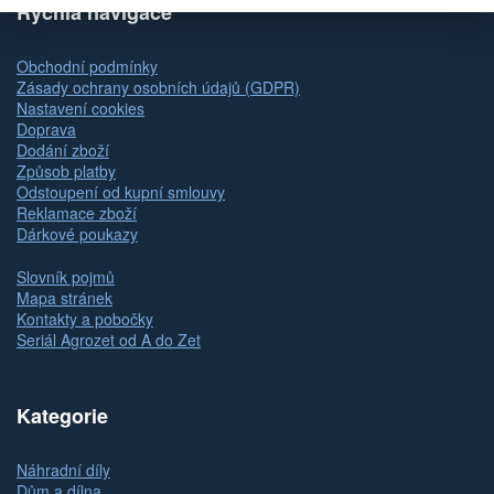
Rychlá navigace
Obchodní podmínky
Zásady ochrany osobních údajů (GDPR)
Nastavení cookies
Doprava
Dodání zboží
Způsob platby
Odstoupení od kupní smlouvy
Reklamace zboží
Dárkové poukazy
Slovník pojmů
Mapa stránek
Kontakty a pobočky
Seriál Agrozet od A do Zet
Kategorie
Náhradní díly
Dům a dílna