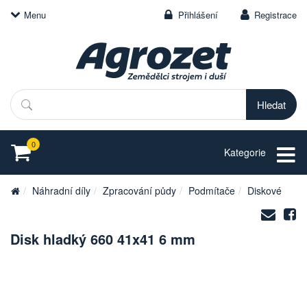
Menu
Přihlášení
Registrace
Hledat
0
Kategorie
Náhradní díly
Zpracování půdy
Podmítače
Diskové
Zasl
S
na
Disk hladký 660 41x41 6 mm
e-
mail