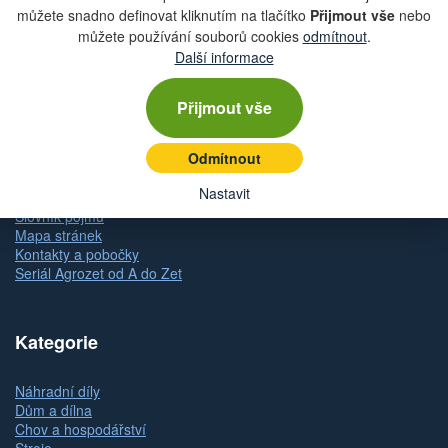
můžete snadno definovat kliknutím na tlačítko
Přijmout vše
nebo
Obchodní podmínky
můžete používání souborů cookies
odmítnout
.
Zásady ochrany osobních údajů (GDPR)
Další informace
Nastavení cookies
Doprava
Dodání zboží
Přijmout vše
Způsob platby
Odstoupení od kupní smlouvy
Odmítnout
Reklamace zboží
Dárkové poukazy
Nastavit
Slovník pojmů
Mapa stránek
Kontakty a pobočky
Seriál Agrozet od A do Zet
Kategorie
Náhradní díly
Dům a dílna
Chov a hospodářství