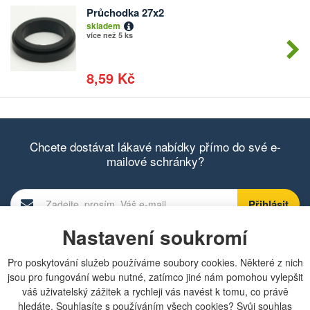
Průchodka 27x2
Počet
skladem
kusů
více než 5 ks
8,59 Kč
Chcete dostávat lákavé nabídky přímo do své e-
mailové schránky?
Nastavení soukromí
Zobrazit aktuální newsletter
Pro poskytování služeb používáme soubory cookies. Některé z nich
jsou pro fungování webu nutné, zatímco jiné nám pomohou vylepšit
váš uživatelský zážitek a rychleji vás navést k tomu, co právě
Rychlá navigace
hledáte. Souhlasíte s používáním všech cookies? Svůj souhlas