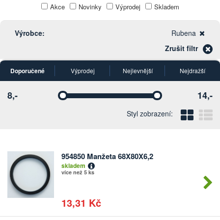
Akce
Novinky
Výprodej
Skladem
Výrobce:
Rubena
Zrušit filtr
Doporučené
Výprodej
Nejlevnější
Nejdražší
8,-
14,-
Vyberte
Vyberte
Blo
Ř
Styl zobrazení:
954850 Manžeta 68X80X6,2
Počet
skladem
kusů
více než 5 ks
13,31 Kč