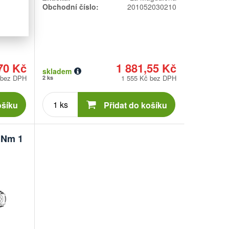
2040210
Obchodní číslo:
201052030210
70 Kč
1 881,55 Kč
skladem
 bez DPH
1 555 Kč bez DPH
2 ks
Počet
kusů
ošíku
Přidat do košíku
0 Nm 1