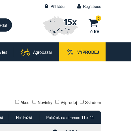
Přihlášení
Registrace
0
0 Kč
 les
Agrobazar
VÝPRODEJ
Akce
Novinky
Výprodej
Skladem
ší
Nejdražší
Položek na stránce:
11 z 11