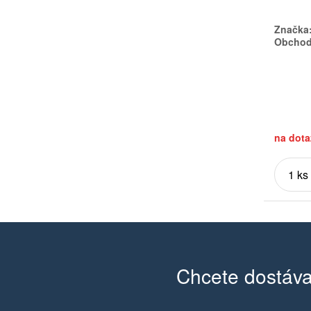
Značka
Obchodn
na dota
Chcete dostáva