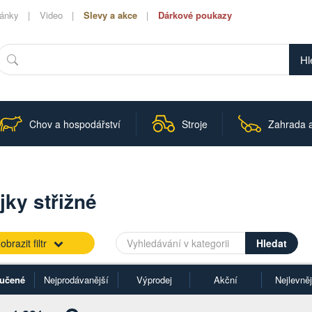
lánky
Video
Slevy a akce
Dárkové poukazy
Hledat
Chov a hospodářství
Stroje
Zahrada a
jky střižné
obrazit filtr
učené
Nejprodávanější
Výprodej
Akční
Nejlevněj