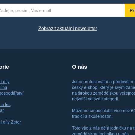
Zobrazit aktuální newsletter
orie
O nás
 díly
Jsme profesionální a především 
ílna
český e-shop, který je svým za
hospodářství
na širokou zemědělskou veřejno
největší ve své kategorii.
 a les
ar
Můžeme se pochlubit více než 6
tradicí a zkušenostmi.
 díly Zetor
Toto vše z nás dělá jedničku na t
zemědělskou technikou u nás.