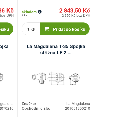
36 Kč
2 843,50 Kč
skladem
 bez DPH
2 350 Kč bez DPH
2 ks
Počet
kusů
ošíku
Přidat do košíku
ojka
La Magdalena T-35 Spojka
střižná LF 2 ...
gdalena
Značka:
La Magdalena
2070210
Obchodní číslo:
201051350210