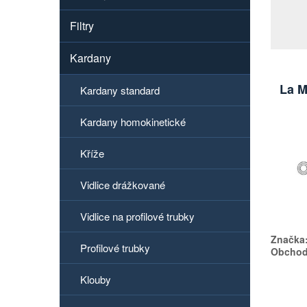
Filtry
Kardany
La M
Kardany standard
Kardany homokinetické
Kříže
Vidlice drážkované
Vidlice na profilové trubky
Značka
Profilové trubky
Obchodn
Klouby