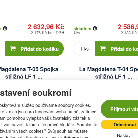
2 632,96 Kč
2 586,
m
skladem
2 176 Kč bez DPH
2 138 Kč
2 ks
Počet
Počet
kusů
kusů
Přidat do košíku
Přidat do k
Magdalena T-05 Spojka
La Magdalena T-04 Sp
střižná LF 1 ...
střižná LF 1 ...
stavení soukromí
oskytování služeb používáme soubory cookies.
Přijmout vš
ré z nich jsou pro fungování webu nutné, zatímco
nám pomohou vylepšit váš uživatelský zážitek a
eji vás navést k tomu, co právě hledáte. Souhlasíte
Odmítnout
žíváním všech cookies? Svůj souhlas můžete
Nastavit
:
La Magdalena
Značka:
La Ma
o definovat kliknutím na tlačítko
Přijmout vše