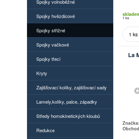
Spojky volnoběžné
sklade
Spojky hvězdicové
1 ks
Spojky střižné
Spojky vačkové
La 
Spojky třecí
Kryty
Zajišťovací kolíky, zajišťovací sady
Lamely,kolíky, palce, západky
Středy homokinetických kloubů
Značka
Obchodn
Redukce