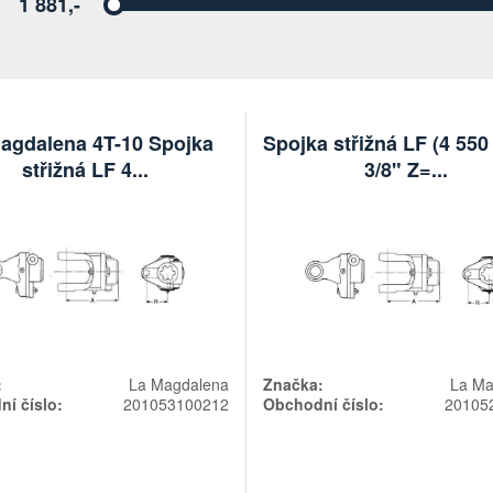
1 881,-
Vyberte
agdalena 4T-10 Spojka
Spojka střižná LF (4 550
střižná LF 4...
3/8" Z=...
:
La Magdalena
Značka:
La Ma
í číslo:
201053100212
Obchodní číslo:
20105