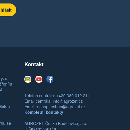
Kontakt
E-
Youtube
Facebook
ryze
mail
měřením
st
Telefon centrála: +420 389 012 211
Email centrála:
info@agrozet.cz
0letou
Email e-shop:
eshop@agrozet.cz
Kompletní kontakty
rhu se
AGROZET České Budějovice, a.s.
U Sirkárny 501/30