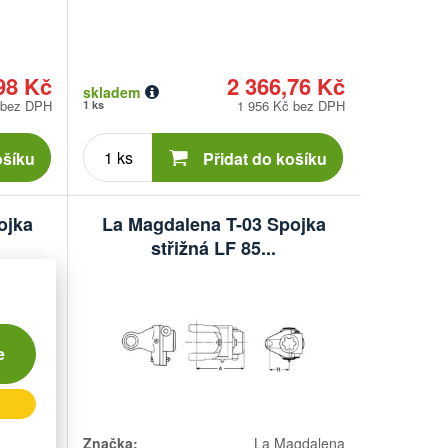
98 Kč
2 366,76 Kč
skladem
 bez DPH
1 956 Kč bez DPH
1 ks
Počet
kusů
ošíku
Přidat do košíku
ojka
La Magdalena T-03 Spojka
střižná LF 85...
e
gdalena
Značka:
La Magdalena