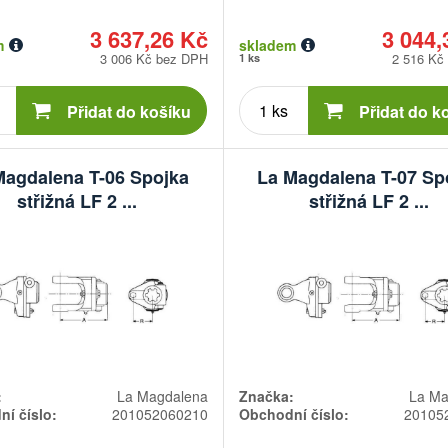
3 637,26 Kč
3 044,
m
skladem
3 006 Kč bez DPH
2 516 Kč
1 ks
Počet
Počet
kusů
kusů
Přidat do košíku
Přidat do k
Magdalena T-06 Spojka
La Magdalena T-07 Sp
střižná LF 2 ...
střižná LF 2 ...
:
La Magdalena
Značka:
La Ma
í číslo:
201052060210
Obchodní číslo:
20105