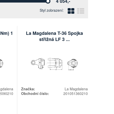
4 054,-
Vyberte
Blokový
Řádkový
Styl zobrazení:
 Nm) 1
La Magdalena T-36 Spojka
střižná LF 3 ...
gdalena
Značka:
La Magdalena
2090210
Obchodní číslo:
201051360210