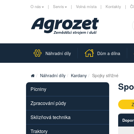
O nás
Servis
Volná místa
Kontakty
Č
Náhradní díly
Dům a dílna
Náhradní díly
Kardany
Spojky střižné
Spo
Pícniny
Zpracování půdy
Z
Sklizňová technika
Dopor
Traktory