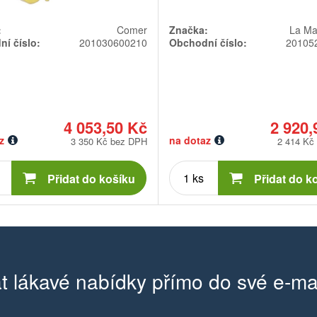
:
Comer
Značka:
La Ma
í číslo:
201030600210
Obchodní číslo:
20105
4 053,50 Kč
2 920,
z
na dotaz
3 350 Kč bez DPH
2 414 Kč
Počet
Počet
kusů
kusů
Přidat do košíku
Přidat do k
t lákavé nabídky přímo do své e-ma