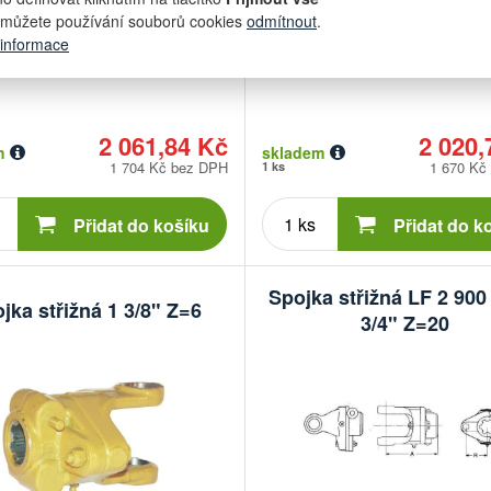
í číslo:
201052050210
Obchodní číslo:
20105
můžete používání souborů cookies
odmítnout
.
 informace
2 061,84 Kč
2 020,
m
skladem
1 704 Kč bez DPH
1 670 Kč
1 ks
Počet
Počet
kusů
kusů
Přidat do košíku
Přidat do k
Spojka střižná LF 2 90
jka střižná 1 3/8" Z=6
3/4" Z=20