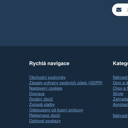
Rychlá navigace
Kateg
Obchodní podmínky
Náhradní
Zásady ochrany osobních údajů (GDPR)
Dům a d
Nastavení cookies
Chov a 
Doprava
Stroje
Dodání zboží
Zahrada
Způsob platby
Agrobaz
Odstoupení od kupní smlouvy
Reklamace zboží
Náhradní
Dárkové poukazy