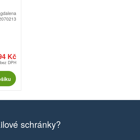
gdalena
2070213
94 Kč
 bez DPH
ošíku
ilové schránky?