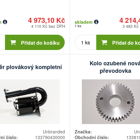
4 973,10 Kč
4 214,
m
skladem
4 110 Kč bez DPH
3 483 Kč
1 ks
Počet
Počet
kusů
kusů
Přidat do košíku
Přidat do k
Kolo ozubené nov
ěr plovákový kompletní
převodovka
:
Unbranded
Značka:
Un
í číslo:
133790430000
Obchodní číslo:
13381