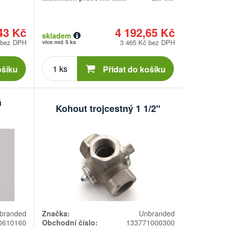
43 Kč
4 192,65 Kč
skladem
 bez DPH
3 465 Kč bez DPH
více než 5 ks
Počet
kusů
ošíku
Přidat do košíku
á
Kohout trojcestný 1 1/2"
branded
Značka:
Unbranded
0610160
Obchodní číslo:
133771000300