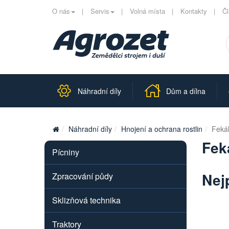
O nás
Servis
Volná místa
Kontakty
Č
Náhradní díly
Dům a dílna
Náhradní díly
Hnojení a ochrana rostlin
Fekál
Feká
Pícniny
Nej
Zpracování půdy
Sklizňová technika
Traktory