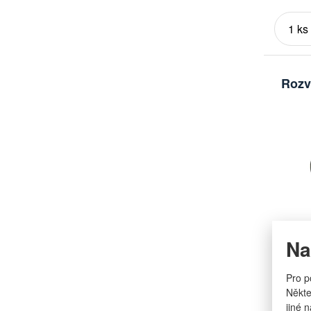
Rozv
Značka
Obchodn
Na
Pro p
Někte
jiné 