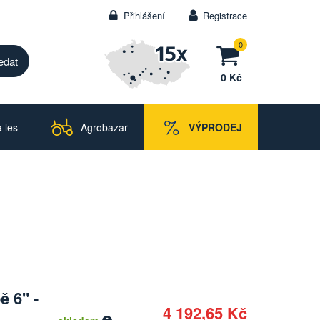
Přihlášení
Registrace
0
0 Kč
 les
Agrobazar
VÝPRODEJ
 6" -
4 192,65 Kč