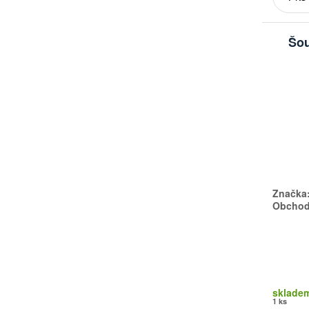
Šou
Značka
Obchodn
sklade
1 ks