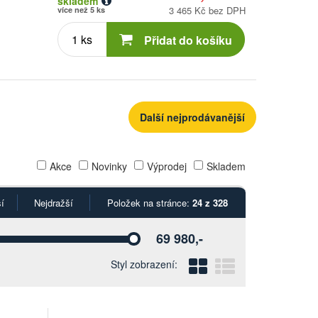
skladem
3 465 Kč bez DPH
více než 5 ks
Počet
kusů
Přidat do košíku
Další nejprodávanější
Akce
Novinky
Výprodej
Skladem
í
Nejdražší
Položek na stránce:
24 z 328
69 980,-
Vyberte
Blokový
Řádkový
Styl zobrazení: