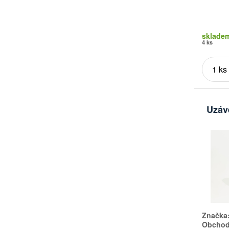
sklade
4 ks
Uzáv
Značka
Obchodn