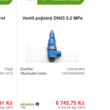
rot
Ventil pojistný DN25 0,2 MPa
Fliegl
Značka:
Unbranded
0611210
Obchodní číslo:
133790200000
91 Kč
6 745,75 Kč
skladem
 bez DPH
5 575 Kč bez DPH
1 ks