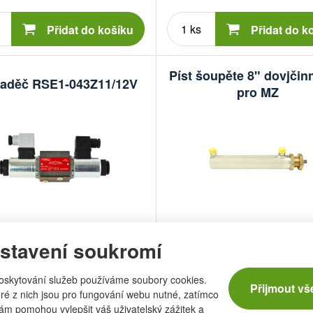
Počet
Počet
kusů
kusů
Přidat do košíku
Přidat do k
Píst šoupěte 8" dovjči
aděč RSE1-043Z11/12V
pro MZ
:
Unbranded
Značka:
í číslo:
133791900060
Obchodní číslo:
1FL22
stavení soukromí
oskytování služeb používáme soubory cookies.
Přijmout vš
ré z nich jsou pro fungování webu nutné, zatímco
nám pomohou vylepšit váš uživatelský zážitek a