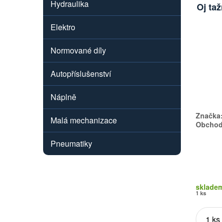
Hydraulika
Oj ta
Elektro
Normované díly
Autopříslušenství
Náplně
Značka
Malá mechanizace
Obchodn
Pneumatiky
sklade
1 ks