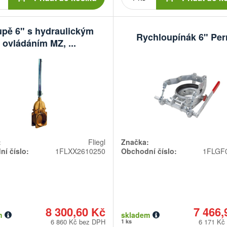
pě 6" s hydraulickým
Rychloupínák 6" Per
ovládáním MZ, ...
:
Fliegl
Značka:
í číslo:
1FLXX2610250
Obchodní číslo:
1FLGF
8 300,60 Kč
7 466,
m
skladem
6 860 Kč bez DPH
6 171 Kč
1 ks