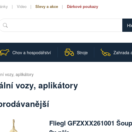
lánky
Video
Slevy a akce
Dárkové poukazy
Hledat
Chov a hospodářství
Stroje
Zahrada a
ní vozy, aplikátory
lní vozy, aplikátory
prodávanější
Fliegl GFZXXX261001 Šoupě