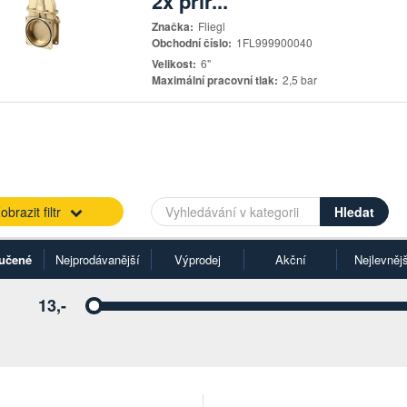
2x přír...
Značka:
Fliegl
Obchodní číslo:
1FL999900040
Velikost:
6"
Maximální pracovní tlak:
2,5 bar
obrazit filtr
učené
Nejprodávanější
Výprodej
Akční
Nejlevnějš
13,-
Vyberte