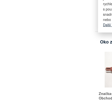
rychl
sklade
s pou
2 ks
snadn
nebo 
Další
Oko 
Značka
Obchodn