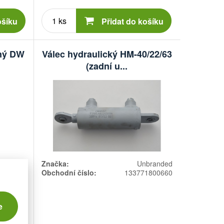
Počet
kusů
ošíku
Přidat do košíku
nný DW
Válec hydraulický HM-40/22/63
(zadní u...
Fliegl
Značka:
Unbranded
0005000
Obchodní číslo:
133771800660
e