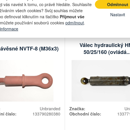
6 463,82 Kč
5 778,
eji vás navést k tomu, co právě hledáte. Souhlasíte
Odmítnout
m
skladem
žíváním všech cookies? Svůj souhlas můžete
5 342 Kč bez DPH
4 775,74 Kč
1 ks
Nastavit
o definovat kliknutím na tlačítko
Přijmout vše
Počet
Počet
můžete používání souborů cookies
odmítnout
.
kusů
kusů
Přidat do košíku
Přidat do k
 informace
Válec hydraulický H
závěsné NVTF-8 (M36x3)
50/25/160 (ovládá..
:
Unbranded
Značka:
Un
í číslo:
133790280380
Obchodní číslo:
13377