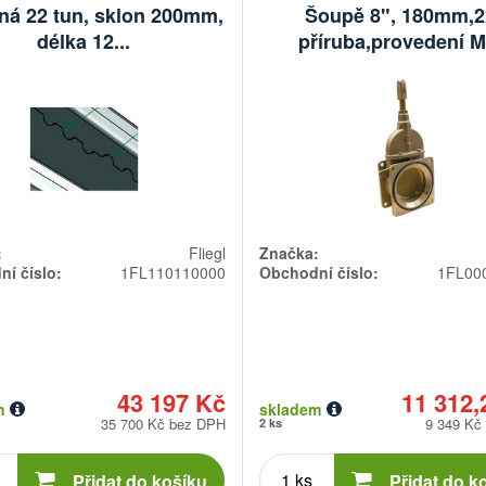
žná 22 tun, sklon 200mm,
Šoupě 8", 180mm,2
délka 12...
příruba,provedení M.
:
Fliegl
Značka:
í číslo:
1FL110110000
Obchodní číslo:
1FL00
43 197 Kč
11 312,
m
skladem
35 700 Kč bez DPH
9 349 Kč
2 ks
Počet
Počet
kusů
kusů
Přidat do košíku
Přidat do k