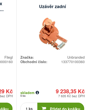
x
Uzávěr zadní
..
Fliegl
Značka:
Unbranded
0000160
Obchodní číslo:
133770100360
29 Kč
9 238,35 Kč
skladem
 bez DPH
7 635 Kč bez DPH
5 ks
Počet
kusů
ošíku
Přidat do košíku