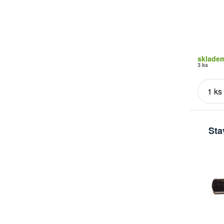
sklade
3 ks
Sta