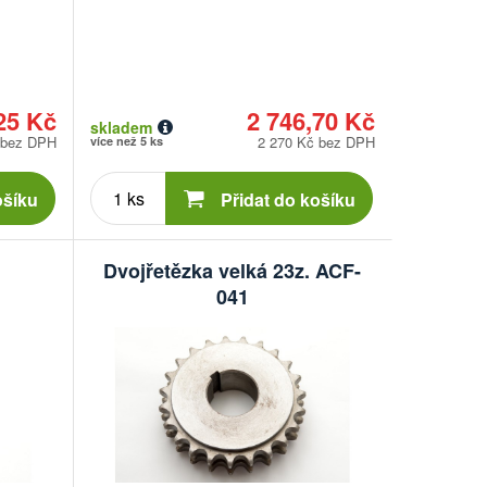
25 Kč
2 746,70 Kč
skladem
 bez DPH
2 270 Kč bez DPH
více než 5 ks
Počet
kusů
ošíku
Přidat do košíku
Dvojřetězka velká 23z. ACF-
041