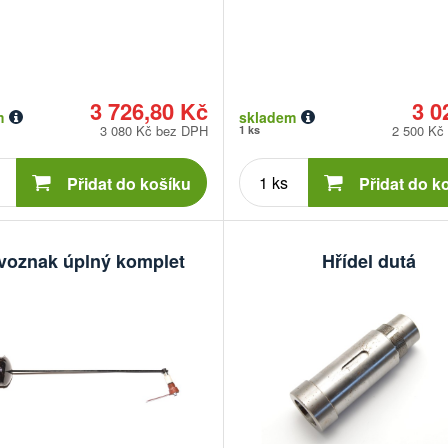
3 726,80 Kč
3 0
m
skladem
3 080 Kč bez DPH
2 500 Kč
1 ks
Počet
Počet
kusů
kusů
Přidat do košíku
Přidat do k
voznak úplný komplet
Hřídel dutá