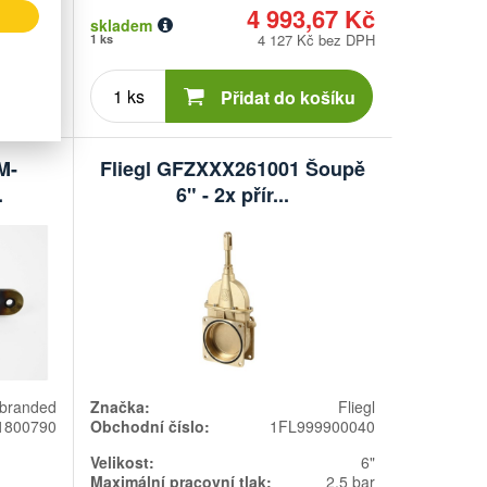
65 Kč
4 993,67 Kč
skladem
 bez DPH
4 127 Kč bez DPH
1 ks
Počet
kusů
ošíku
Přidat do košíku
M-
Fliegl GFZXXX261001 Šoupě
.
6" - 2x přír...
branded
Značka:
Fliegl
1800790
Obchodní číslo:
1FL999900040
Velikost:
6"
Maximální pracovní tlak:
2,5 bar