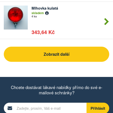
Mlhovka kulatá
Počet
skladem
kusů
4 ks
343,64 Kč
Zobrazit další
Chcete dostávat lákavé nabídky přímo do své e-
mailové schránky?