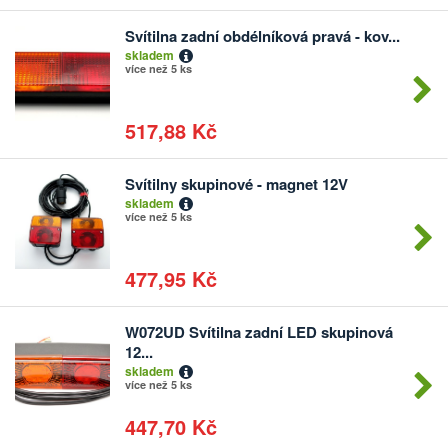
Svítilna zadní obdélníková pravá - kov...
Počet
skladem
kusů
více než 5 ks
517,88 Kč
Svítilny skupinové - magnet 12V
Počet
skladem
kusů
více než 5 ks
477,95 Kč
W072UD Svítilna zadní LED skupinová
Počet
12...
kusů
skladem
více než 5 ks
447,70 Kč