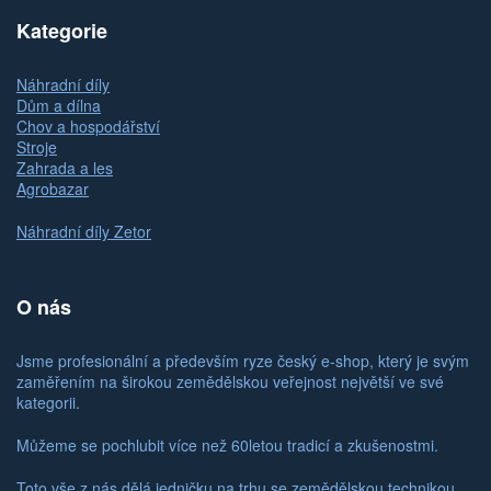
Kategorie
Náhradní díly
Dům a dílna
Chov a hospodářství
Stroje
Zahrada a les
Agrobazar
Náhradní díly Zetor
O nás
Jsme profesionální a především ryze český e-shop, který je svým
zaměřením na širokou zemědělskou veřejnost největší ve své
kategorii.
Můžeme se pochlubit více než 60letou tradicí a zkušenostmi.
Toto vše z nás dělá jedničku na trhu se zemědělskou technikou