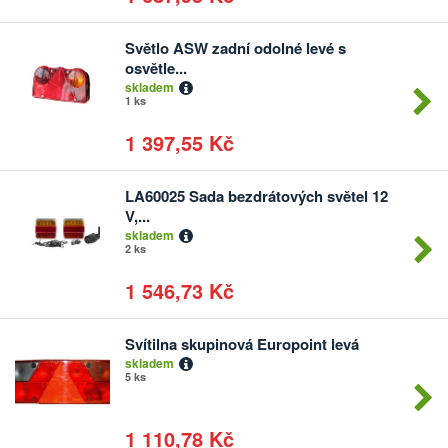
Světlo ASW zadní odolné levé s
Počet
osvětle...
kusů
skladem
1 ks
1 397,55 Kč
LA60025 Sada bezdrátových světel 12
Počet
V,...
kusů
skladem
2 ks
1 546,73 Kč
Svítilna skupinová Europoint levá
Počet
skladem
kusů
5 ks
1 110,78 Kč