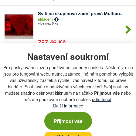
Svítilna skupinová zadní pravá Multipo...
Počet
skladem
kusů
více než 5 ks
757,46 Kč
Nastavení soukromí
Svítilna skupinová zadní pravá Multipo...
Počet
skladem
kusů
Pro poskytování služeb používáme soubory cookies. Některé z nich
více než 5 ks
jsou pro fungování webu nutné, zatímco jiné nám pomohou vylepšit
váš uživatelský zážitek a rychleji vás navést k tomu, co právě
653,40 Kč
hledáte. Souhlasíte s používáním všech cookies? Svůj souhlas
můžete snadno definovat kliknutím na tlačítko
Přijmout vše
nebo
můžete používání souborů cookies
odmítnout
.
Kryt zadního světla Fliegl - pravý
Další informace
Počet
skladem
kusů
2 ks
Přijmout vše
611,05 Kč