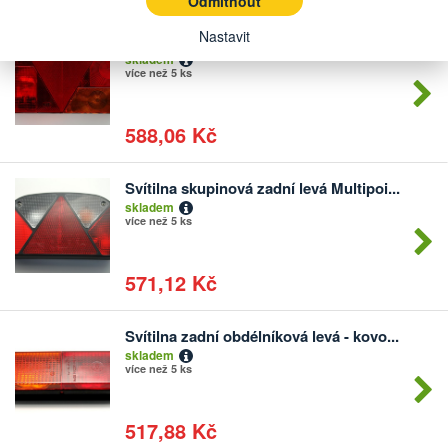
Odmítnout
Nastavit
Svítilna skupinová zadní levá Multipoi...
Počet
skladem
kusů
více než 5 ks
588,06 Kč
Svítilna skupinová zadní levá Multipoi...
Počet
skladem
kusů
více než 5 ks
571,12 Kč
Svítilna zadní obdélníková levá - kovo...
Počet
skladem
kusů
více než 5 ks
517,88 Kč