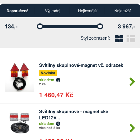
Doporučené
Výprodej
Nejlevnější
Nejdražší
134,-
3 967,-
Vyberte
Vyberte
Blo
Ř
Styl zobrazení:
Svítilny skupinové-magnet vč. odrazek
Počet
kusů
Novinka
skladem
2 ks
1 460,47 Kč
Svítilny skupinové - magnetické
Počet
LED12V...
kusů
skladem
více než 5 ks