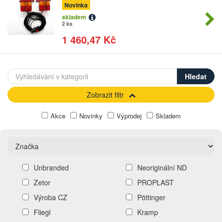
Novinka
skladem
2 ks
1 460,47 Kč
Zobrazit filtr
Akce
Novinky
Výprodej
Skladem
Unbranded
Neoriginální ND
Zetor
PROPLAST
Výroba CZ
Pöttinger
Fliegl
Kramp