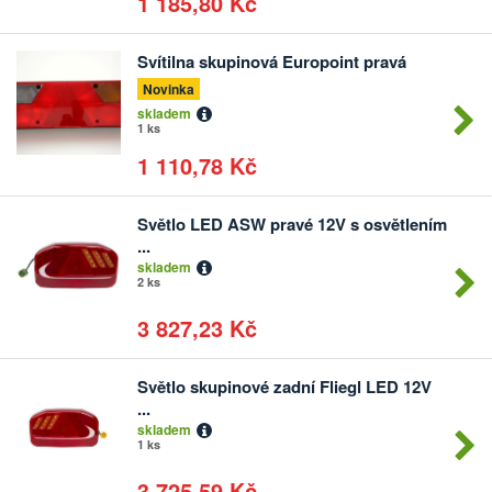
1 185,80 Kč
Svítilna skupinová Europoint pravá
Počet
kusů
Novinka
skladem
1 ks
1 110,78 Kč
Světlo LED ASW pravé 12V s osvětlením
Počet
...
kusů
skladem
2 ks
3 827,23 Kč
Světlo skupinové zadní Fliegl LED 12V
Počet
...
kusů
skladem
1 ks
3 725,59 Kč