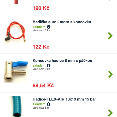
190 Kč
Hadička auto - moto s koncovku
Počet
skladem
kusů
více než 5 ks
122 Kč
Koncovka hadice 8 mm s páčkou
Počet
skladem
kusů
více než 5 ks
89,54 Kč
Hadice-FLEX-AIR 13x19 mm 15 bar
Počet
skladem
kusů
více než 5 m