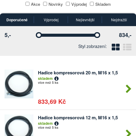
Akce
Novinky
Výprodej
Skladem
Doporučené
Výprodej
Nejlevnější
Nejdražší
5,-
834,-
Vyberte
Vyberte
Blo
Ř
Styl zobrazení:
Hadice kompresorová 20 m, M16 x 1,5
Počet
skladem
kusů
více než 5 ks
833,69 Kč
Hadice kompresorová 12 m, M16 x 1,5
Počet
skladem
kusů
více než 5 ks