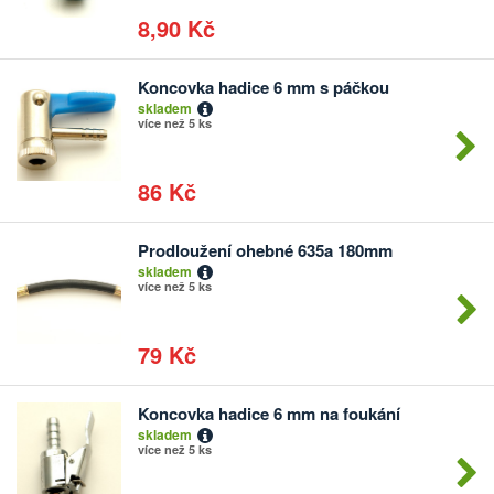
8,90 Kč
Koncovka hadice 6 mm s páčkou
Počet
skladem
kusů
více než 5 ks
86 Kč
Prodloužení ohebné 635a 180mm
Počet
skladem
kusů
více než 5 ks
79 Kč
Koncovka hadice 6 mm na foukání
Počet
skladem
kusů
více než 5 ks