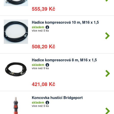
555,39 Kč
Hadice kompresorová 10 m, M16 x 1,5
Počet
skladem
kusů
více než 5 ks
508,20 Kč
Hadice kompresorová 8 m, M16 x 1,5
Počet
skladem
kusů
více než 5 ks
421,08 Kč
Koncovka hustící Bridgeport
Počet
skladem
kusů
více než 5 ks