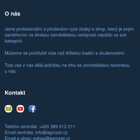
O nás
Jsme profesionální a především ryze český e-shop, který je svým
zaměřením na širokou zemědělskou veřejnost největší ve své
kategorii.
Můžeme se pochlubit více než 60letou tradicí a zkušenostmi.
Toto vše z nás dělá jedničku na trhu se zemědělskou technikou
u nás.
Kontakt
E-
Youtube
Facebook
mail
Telefon centrála: +420 389 012 211
Email centrála:
info@agrozet.cz
Email e-shop:
eshop@agrozet.cz