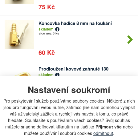
75 Kč
Koncovka hadice 8 mm na foukání
Počet
skladem
kusů
více než 5 ks
60 Kč
Prodloužení kovové zahnuté 130
Počet
skladem
kusů
více než 5 ks
Nastavení soukromí
60 Kč
Pro poskytování služeb používáme soubory cookies. Některé z nich
jsou pro fungování webu nutné, zatímco jiné nám pomohou vylepšit
váš uživatelský zážitek a rychleji vás navést k tomu, co právě
Hadice-FLEX-AIR 9x14 mm 15 bar
Počet
hledáte. Souhlasíte s používáním všech cookies? Svůj souhlas
skladem
kusů
více než 5 m
můžete snadno definovat kliknutím na tlačítko
Přijmout vše
nebo
můžete používání souborů cookies
odmítnout
.