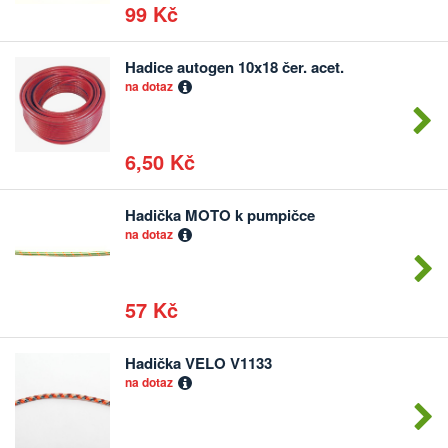
99 Kč
Hadice autogen 10x18 čer. acet.
Počet
na dotaz
kusů
6,50 Kč
Hadička MOTO k pumpičce
Počet
na dotaz
kusů
57 Kč
Hadička VELO V1133
Počet
na dotaz
kusů