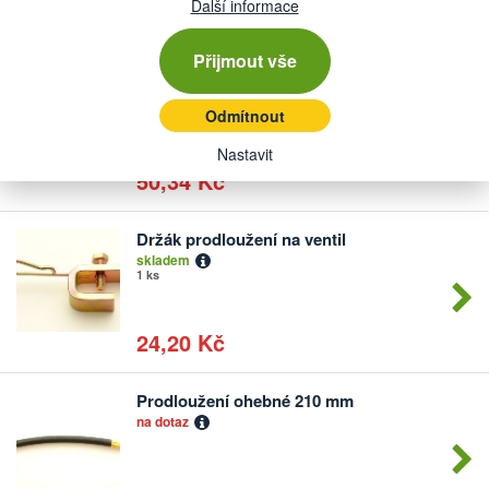
Další informace
5,50 Kč
Přijmout vše
Redukce Velo-Moto
Počet
skladem
kusů
více než 5 ks
Odmítnout
Nastavit
50,34 Kč
Držák prodloužení na ventil
Počet
skladem
kusů
1 ks
24,20 Kč
Prodloužení ohebné 210 mm
Počet
na dotaz
kusů