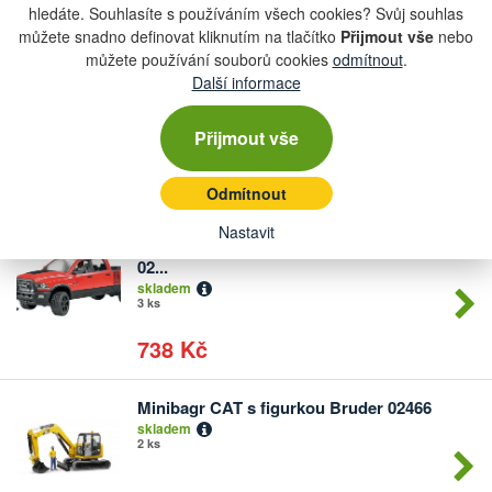
hledáte. Souhlasíte s používáním všech cookies? Svůj souhlas
750 Kč
můžete snadno definovat kliknutím na tlačítko
Přijmout vše
nebo
můžete používání souborů cookies
odmítnout
.
Stáj pro krávy kráva tele a farmář Bru...
Další informace
Počet
skladem
kusů
více než 5 ks
Přijmout vše
750 Kč
Odmítnout
Nastavit
Auto terénní Ram Power Wagon Bruder
Počet
02...
kusů
skladem
3 ks
738 Kč
Minibagr CAT s figurkou Bruder 02466
Počet
skladem
kusů
2 ks