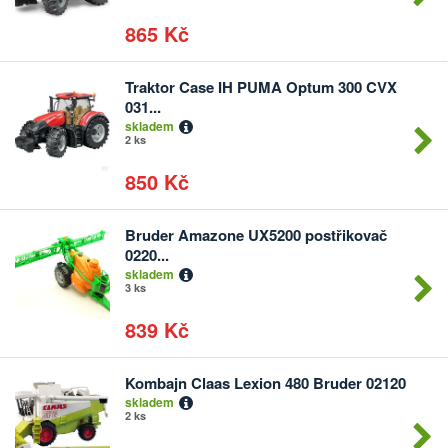
865 Kč
Traktor Case IH PUMA Optum 300 CVX
Počet
031...
kusů
skladem
2 ks
850 Kč
Bruder Amazone UX5200 postřikovač
Počet
0220...
kusů
skladem
3 ks
839 Kč
Kombajn Claas Lexion 480 Bruder 02120
Počet
skladem
kusů
2 ks