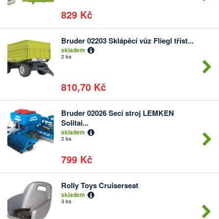
829 Kč
Bruder 02203 Sklápěcí vůz Fliegl tříst...
Počet
skladem
kusů
2 ks
810,70 Kč
Bruder 02026 Secí stroj LEMKEN
Počet
Solitai...
kusů
skladem
2 ks
799 Kč
Rolly Toys Cruiserseat
Počet
skladem
kusů
3 ks