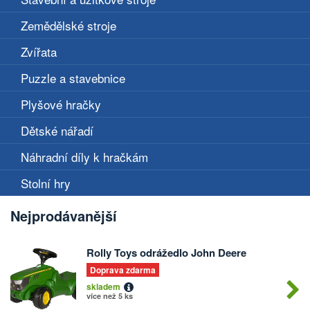
Zemědělské stroje
Zvířata
Puzzle a stavebnice
Plyšové hračky
Dětské nářadí
Náhradní díly k hračkám
Stolní hry
Nejprodávanější
Rolly Toys odrážedlo John Deere
Doprava zdarma
skladem
více než 5 ks