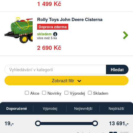
1 499 Kč
Rolly Toys John Deere Cisterna
Doprava zdarma
skladem
více než 5 ks
2 690 Kč
Zobrazit filtr
Akce
Novinky
Výprodej
Skladem
Doporučené
Výprodej
Nejlevnější
Nejdražší
19,-
13 691,-
Vyberte
Vyberte