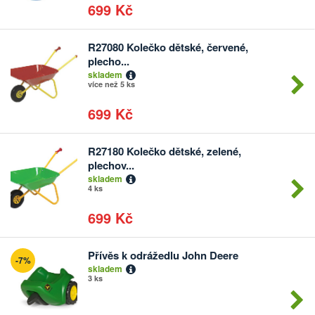
699 Kč
R27080 Kolečko dětské, červené,
Počet
plecho...
kusů
skladem
více než 5 ks
699 Kč
R27180 Kolečko dětské, zelené,
Počet
plechov...
kusů
skladem
4 ks
699 Kč
Přívěs k odrážedlu John Deere
-7%
Počet
skladem
kusů
3 ks