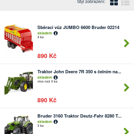
Blo
Ř
Styl zobrazení:
Sběrací vůz JUMBO 6600 Bruder 02214
Počet
skladem
kusů
4 ks
890 Kč
Traktor John Deere 7R 350 s čelním na...
Počet
skladem
kusů
více než 5 ks
890 Kč
Bruder 3160 Traktor Deutz-Fahr 8280 T...
Počet
skladem
kusů
3 ks