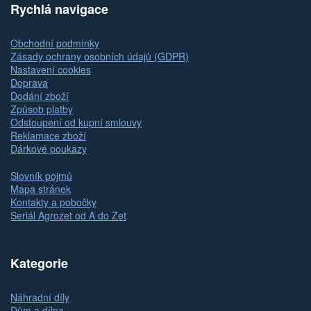
Rychlá navigace
Obchodní podmínky
Zásady ochrany osobních údajů (GDPR)
Nastavení cookies
Doprava
Dodání zboží
Způsob platby
Odstoupení od kupní smlouvy
Reklamace zboží
Dárkové poukazy
Slovník pojmů
Mapa stránek
Kontakty a pobočky
Seriál Agrozet od A do Zet
Kategorie
Náhradní díly
Dům a dílna