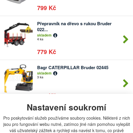
799 Kč
Přepravník na dřevo s rukou Bruder
Počet
022...
kusů
skladem
4 ks
779 Kč
Bagr CATERPILLAR Bruder 02445
Počet
skladem
kusů
3 ks
750 Kč
Nastavení soukromí
Peg-Pérego IRGI000002 Zadní kolo na
Počet
MC...
Pro poskytování služeb používáme soubory cookies. Některé z nich
kusů
skladem
jsou pro fungování webu nutné, zatímco jiné nám pomohou vylepšit
2 ks
váš uživatelský zážitek a rychleji vás navést k tomu, co právě