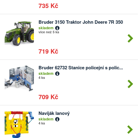
735 Kč
Bruder 3150 Traktor John Deere 7R 350
Počet
skladem
kusů
více než 5 ks
719 Kč
Bruder 62732 Stanice policejní s polic...
Počet
skladem
kusů
4 ks
709 Kč
Naviják lanový
Počet
skladem
kusů
4 ks