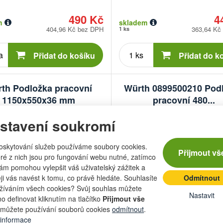
490 Kč
4
m
skladem
404,96 Kč bez DPH
363,64 Kč
1 ks
Počet
Počet
kusů
kusů
Přidat do košíku
Přidat do k
th Podložka pracovní
Würth 0899500210 Pod
1150x550x36 mm
pracovní 480...
stavení soukromí
oskytování služeb používáme soubory cookies.
Přijmout vš
ré z nich jsou pro fungování webu nutné, zatímco
nám pomohou vylepšit váš uživatelský zážitek a
eji vás navést k tomu, co právě hledáte. Souhlasíte
Odmítnout
žíváním všech cookies? Svůj souhlas můžete
Nastavit
:
WÜRTH
Značka:
o definovat kliknutím na tlačítko
Přijmout vše
í číslo:
544291032200
Obchodní číslo:
54429
můžete používání souborů cookies
odmítnout
.
 informace