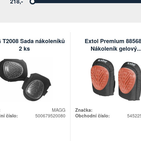
218,-
Vyberte
T2008 Sada nákoleníků
Extol Premium 8856
2 ks
Nákoleník gelový..
:
MAGG
Značka:
í číslo:
500679520080
Obchodní číslo:
54522