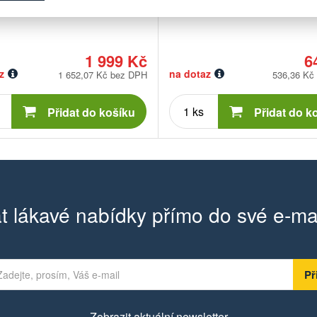
1 999 Kč
6
z
na dotaz
1 652,07 Kč bez DPH
536,36 Kč
Počet
Počet
kusů
kusů
Přidat do košíku
Přidat do k
t lákavé nabídky přímo do své e-ma
Zobrazit aktuální newsletter