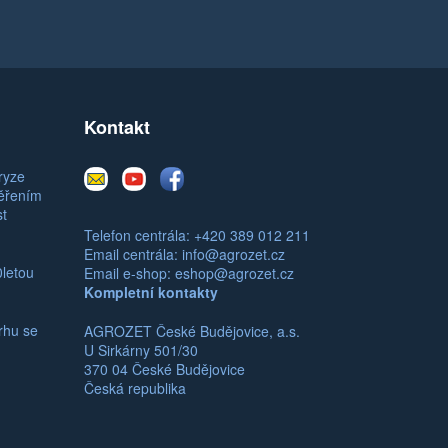
Kontakt
E-
Youtube
Facebook
ryze
mail
měřením
st
Telefon centrála: +420 389 012 211
Email centrála:
info@agrozet.cz
0letou
Email e-shop:
eshop@agrozet.cz
Kompletní kontakty
rhu se
AGROZET České Budějovice, a.s.
U Sirkárny 501/30
370 04 České Budějovice
Česká republika