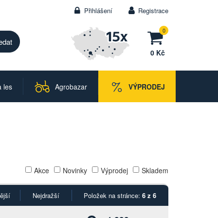
Přihlášení
Registrace
0
0 Kč
 les
Agrobazar
VÝPRODEJ
Akce
Novinky
Výprodej
Skladem
ější
Nejdražší
Položek na stránce:
6 z 6