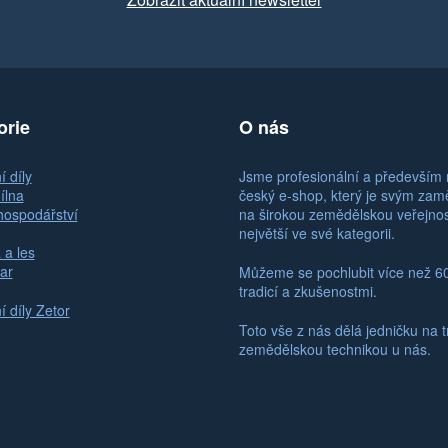
orie
O nás
 díly
Jsme profesionální a především 
ílna
český e-shop, který je svým za
hospodářství
na širokou zemědělskou veřejno
největší ve své kategorii.
 a les
ar
Můžeme se pochlubit více než 6
tradicí a zkušenostmi.
 díly Zetor
Toto vše z nás dělá jedničku na t
zemědělskou technikou u nás.