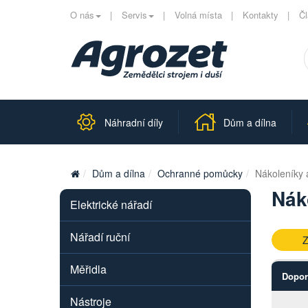
O nás
Servis
Volná místa
Kontakty
Č
Náhradní díly
Dům a dílna
Dům a dílna
Ochranné pomůcky
Nákoleníky 
Nák
Elektrické nářadí
Nářadí ruční
Z
Měřidla
Dopor
Nástroje