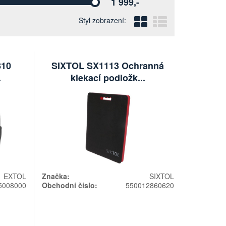
1 999,-
Vyberte
Blokový
Řádkový
Styl zobrazení:
810
SIXTOL SX1113 Ochranná
.
klekací podložk...
EXTOL
Značka:
SIXTOL
5008000
Obchodní číslo:
550012860620