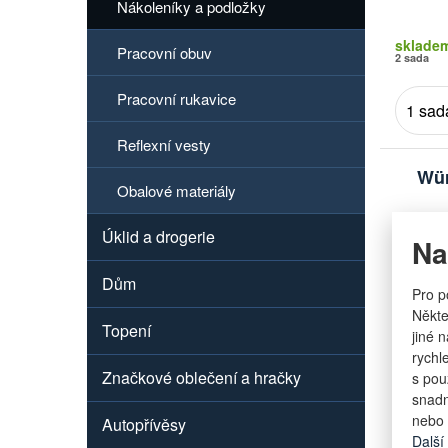
Nákoleníky a podložky
sklade
Pracovní obuv
2 sada
Pracovní rukavice
Reflexní vesty
Wür
Obalové materiály
Úklid a drogerie
Na
Dům
Pro p
Někte
Topení
jiné 
rychl
Značkové oblečení a hračky
s pou
Značka
snadn
Obchodn
nebo 
Autopřívěsy
Další