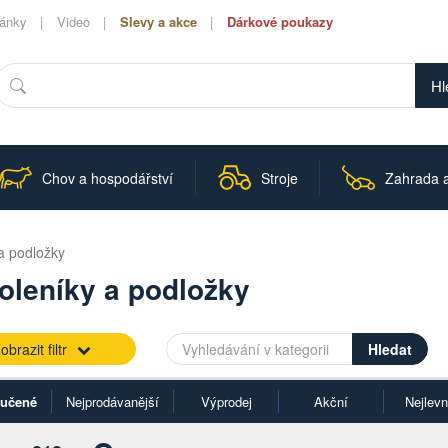
lánky
Video
Slevy a akce
Dárkové poukazy
Hledat
Chov a hospodářství
Stroje
Zahrada a
a podložky
oleníky a podložky
obrazit filtr
učené
Nejprodávanější
Výprodej
Akční
Nejlevn