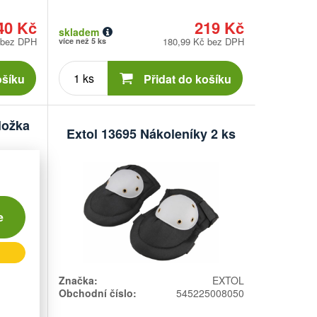
40 Kč
219 Kč
skladem
 bez DPH
180,99 Kč bez DPH
více než 5 ks
Počet
kusů
ošíku
Přidat do košíku
ložka
Extol 13695 Nákoleníky 2 ks
e
WÜRTH
Značka:
EXTOL
1032100
Obchodní číslo:
545225008050