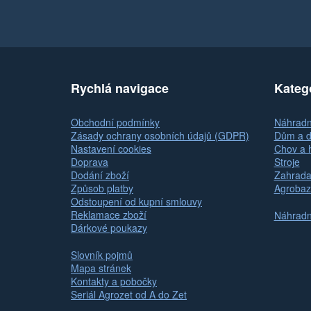
Rychlá navigace
Kateg
Obchodní podmínky
Náhradní
Zásady ochrany osobních údajů (GDPR)
Dům a d
Nastavení cookies
Chov a 
Doprava
Stroje
Dodání zboží
Zahrada
Způsob platby
Agrobaz
Odstoupení od kupní smlouvy
Reklamace zboží
Náhradní
Dárkové poukazy
Slovník pojmů
Mapa stránek
Kontakty a pobočky
Seriál Agrozet od A do Zet