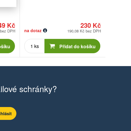
49 Kč
230 Kč
na dotaz
 bez DPH
190,08 Kč bez DPH
Počet
kusů
ošíku
Přidat do košíku
ilové schránky?