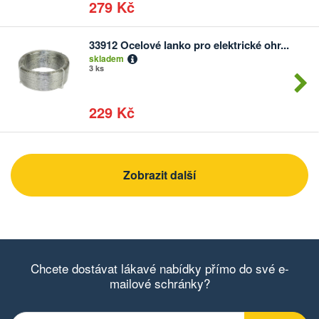
279 Kč
33912 Ocelové lanko pro elektrické ohr...
Počet
skladem
kusů
3 ks
229 Kč
Zobrazit další
Chcete dostávat lákavé nabídky přímo do své e-
mailové schránky?