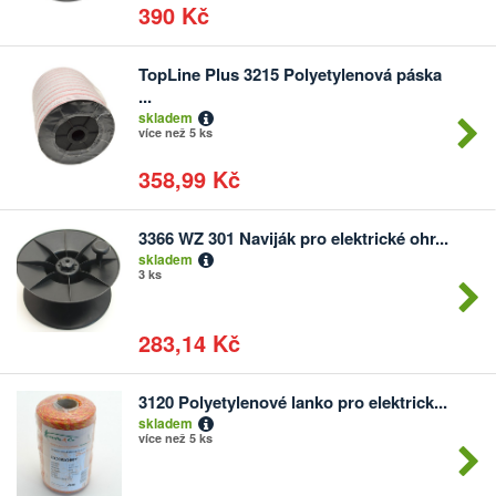
390 Kč
TopLine Plus 3215 Polyetylenová páska
Počet
...
kusů
skladem
více než 5 ks
358,99 Kč
3366 WZ 301 Naviják pro elektrické ohr...
Počet
skladem
kusů
3 ks
283,14 Kč
3120 Polyetylenové lanko pro elektrick...
Počet
skladem
kusů
více než 5 ks