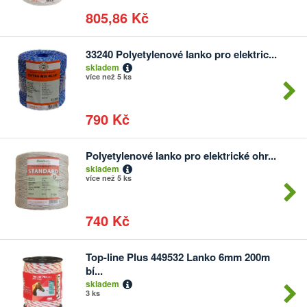
805,86 Kč
33240 Polyetylenové lanko pro elektric...
Počet
skladem
kusů
více než 5 ks
790 Kč
Polyetylenové lanko pro elektrické ohr...
Počet
skladem
kusů
více než 5 ks
740 Kč
Top-line Plus 449532 Lanko 6mm 200m
Počet
bí...
kusů
skladem
3 ks