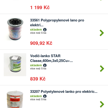
1 199 Kč
33561 Polypropylenové lano pro
Počet
elektri...
kusů
skladem
více než 5 ks
909,92 Kč
Vodič-lanko STAR
Počet
Classe,400m,3x0,25Cu+...
kusů
skladem
více než 5 ks
839 Kč
33207 Polyetylenové lanko pro elektric...
Počet
skladem
kusů
více než 5 ks