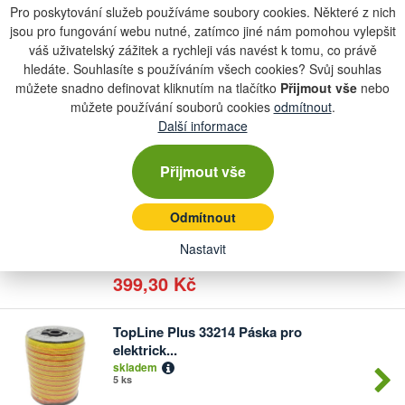
Pro poskytování služeb používáme soubory cookies. Některé z nich
465 Kč
jsou pro fungování webu nutné, zatímco jiné nám pomohou vylepšit
váš uživatelský zážitek a rychleji vás navést k tomu, co právě
Naviják pro elektrické ohradníky WZ
hledáte. Souhlasíte s používáním všech cookies? Svůj souhlas
Počet
30...
kusů
můžete snadno definovat kliknutím na tlačítko
Přijmout vše
nebo
skladem
můžete používání souborů cookies
odmítnout
.
3 ks
Další informace
434,39 Kč
Přijmout vše
33393 Naviják na lanko a pásku MAXI
Počet
ná...
Odmítnout
kusů
skladem
1 ks
Nastavit
399,30 Kč
TopLine Plus 33214 Páska pro
Počet
elektrick...
kusů
skladem
5 ks