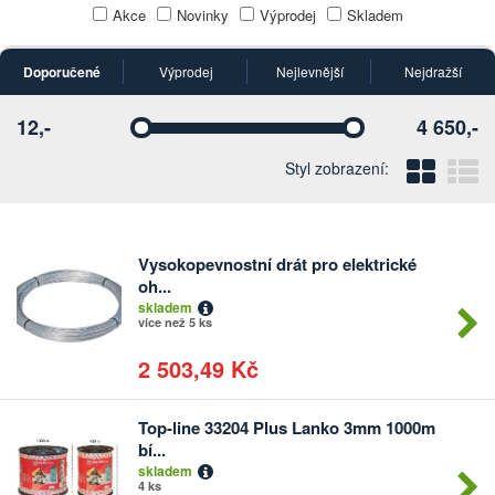
Akce
Novinky
Výprodej
Skladem
Doporučené
Výprodej
Nejlevnější
Nejdražší
12,-
4 650,-
Vyberte
Vyberte
Blo
Ř
Styl zobrazení:
Vysokopevnostní drát pro elektrické
Počet
oh...
kusů
skladem
více než 5 ks
2 503,49 Kč
Top-line 33204 Plus Lanko 3mm 1000m
Počet
bí...
kusů
skladem
4 ks