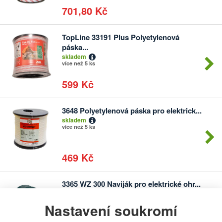
701,80 Kč
TopLine 33191 Plus Polyetylenová
Počet
páska...
kusů
skladem
více než 5 ks
599 Kč
3648 Polyetylenová páska pro elektrick...
Počet
skladem
kusů
více než 5 ks
469 Kč
3365 WZ 300 Naviják pro elektrické ohr...
Počet
skladem
kusů
2 ks
Nastavení soukromí