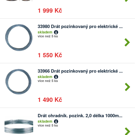
1 999 Kč
33980 Drát pozinkovaný pro elektrické ...
Počet
skladem
kusů
více než 5 ks
1 550 Kč
33966 Drát pozinkovaný pro elektrické ...
Počet
skladem
kusů
více než 5 ks
1 490 Kč
Drát ohradník. pozink. 2,0 délka 1000m...
Počet
skladem
kusů
více než 5 ks