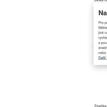
Délka r
Na
Pro p
na dota
Někte
jiné 
rychl
s pou
snadn
nebo 
Brus
Další
Značka