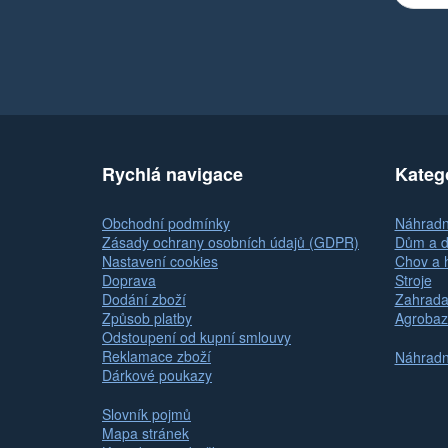
Rychlá navigace
Kateg
Obchodní podmínky
Náhradní
Zásady ochrany osobních údajů (GDPR)
Dům a d
Nastavení cookies
Chov a 
Doprava
Stroje
Dodání zboží
Zahrada
Způsob platby
Agrobaz
Odstoupení od kupní smlouvy
Reklamace zboží
Náhradní
Dárkové poukazy
Slovník pojmů
Mapa stránek