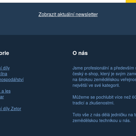
Zobrazit aktuální newsletter
orie
O nás
 díly
Jsme profesionální a především 
ílna
český e-shop, který je svým za
hospodářství
na širokou zemědělskou veřejno
největší ve své kategorii.
 a les
ar
Můžeme se pochlubit více než 6
tradicí a zkušenostmi.
 díly Zetor
Toto vše z nás dělá jedničku na t
zemědělskou technikou u nás.