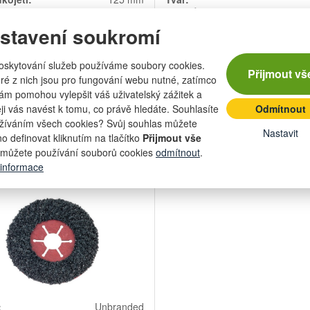
ašple:
350 mm
Tloušťka:
Šířka:
stavení soukromí
339,74 Kč
311,
oskytování služeb používáme soubory cookies.
z
na dotaz
Přijmout vš
280,78 Kč bez DPH
257,39 Kč
ré z nich jsou pro fungování webu nutné, zatímco
nám pomohou vylepšit váš uživatelský zážitek a
Počet
Počet
kusů
kusů
eji vás navést k tomu, co právě hledáte. Souhlasíte
Odmítnout
Přidat do košíku
Přidat do k
žíváním všech cookies? Svůj souhlas můžete
Nastavit
o definovat kliknutím na tlačítko
Přijmout vše
můžete používání souborů cookies
odmítnout
.
ný kotouč 115 mm C16
 informace
:
Unbranded