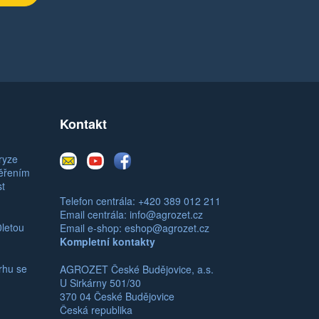
Kontakt
E-
Youtube
Facebook
ryze
mail
měřením
st
Telefon centrála: +420 389 012 211
Email centrála:
info@agrozet.cz
0letou
Email e-shop:
eshop@agrozet.cz
Kompletní kontakty
rhu se
AGROZET České Budějovice, a.s.
U Sirkárny 501/30
370 04 České Budějovice
Česká republika