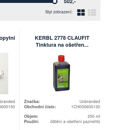
502,-
Vyberte
Blokový
Řádkový
Styl zobrazení:
opytní
KERBL 2778 CLAUFIT
Tinktura na ošetřen...
branded
Značka:
Unbranded
0600150
Obchodní číslo:
1CH030600130
Objem:
250 ml
Použití:
čištění a ošetření paznehtů