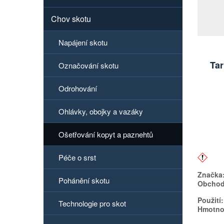
Chov skotu
Napájení skotu
Tar
Označování skotu
Odrohování
Ohlávky, obojky a vazáky
Ošetřování kopyt a paznehtů
Péče o srst
Značka
Pohánění skotu
Obchodn
Použití:
Technologie pro skot
Hmotno