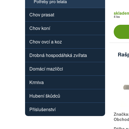
Potřeby pro telata
sklade
Chov prasat
4 ks
Chov koní
Chov ovcí a koz
Rašp
Drobná hospodářská zvířata
Domácí mazlíčci
Krmiva
Hubení škůdců
Příslušenství
Značka
Obchodn
Délka ru