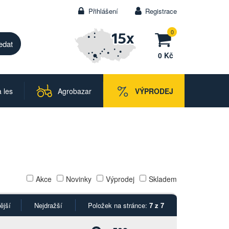
Přihlášení
Registrace
0
0 Kč
 les
Agrobazar
VÝPRODEJ
Akce
Novinky
Výprodej
Skladem
ější
Nejdražší
Položek na stránce:
7 z 7