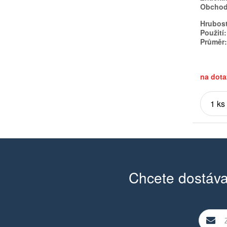
Obchodn
Hrubost
Použití:
Průměr:
na dota
Chcete dostáva