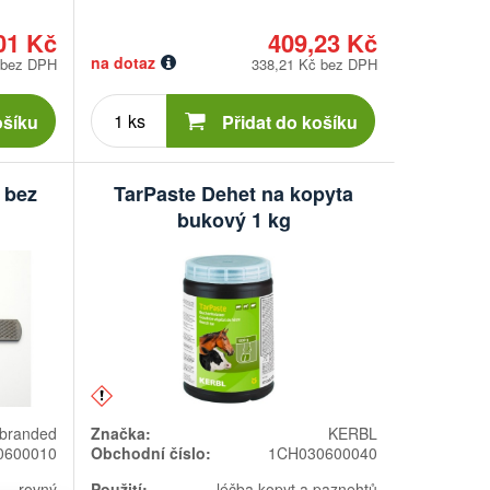
01 Kč
409,23 Kč
na dotaz
 bez DPH
338,21 Kč bez DPH
Počet
kusů
ošíku
Přidat do košíku
 bez
TarPaste Dehet na kopyta
bukový 1 kg
branded
Značka:
KERBL
0600010
Obchodní číslo:
1CH030600040
rovný
Použití:
léčba kopyt a paznehtů