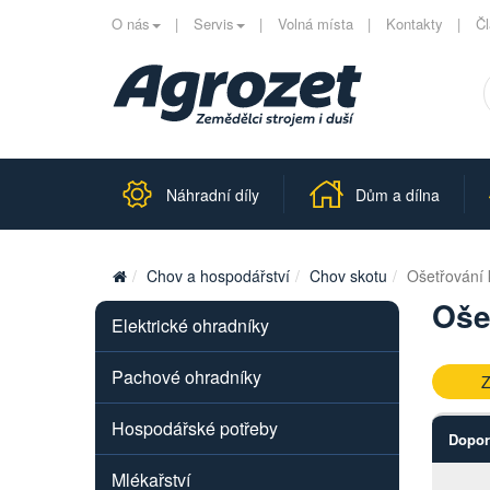
O nás
Servis
Volná místa
Kontakty
Č
Náhradní díly
Dům a dílna
Chov a hospodářství
Chov skotu
Ošetřování 
Oše
Elektrické ohradníky
Pachové ohradníky
Z
Hospodářské potřeby
Dopor
Mlékařství