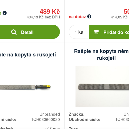
489 Kč
5
m
na dotaz
404,13 Kč bez DPH
414,05 Kč
Počet
kusů
Detail
Přidat do k
Rašple na kopyta něm
le na kopyta s rukojetí
rukojeti
:
Unbranded
Značka:
Un
í číslo:
1CH030600020
Obchodní číslo:
1CH03
kojeti:
125 mm
Tvar: