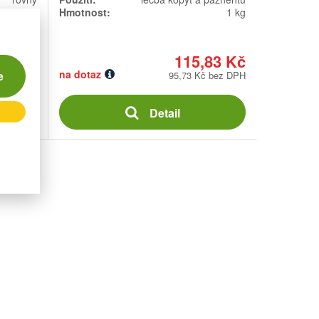
75 mm
Hmotnost:
1 kg
36 mm
44 Kč
115,83 Kč
na dotaz
e
 bez DPH
95,73 Kč bez DPH
ošíku
Detail