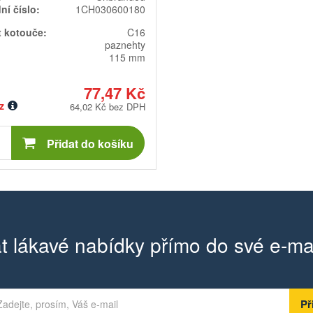
í číslo:
1CH030600180
 kotouče:
C16
paznehty
115 mm
77,47 Kč
z
64,02 Kč bez DPH
Počet
kusů
Přidat do košíku
t lákavé nabídky přímo do své e-ma