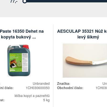
77,-
Vyberte
Paste 16350 Dehet na
AESCULAP 35321 Nůž k
kopyta bukový ...
levý šikmý
:
Unbranded
Značka:
Un
í číslo:
1CH030600050
Obchodní číslo:
1CH03
léčba kopyt a paznehtů
st:
5 kg