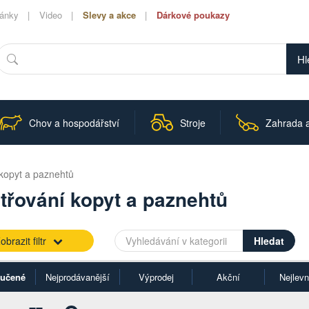
lánky
Video
Slevy a akce
Dárkové poukazy
Hledat
Chov a hospodářství
Stroje
Zahrada a
kopyt a paznehtů
třování kopyt a paznehtů
obrazit filtr
učené
Nejprodávanější
Výprodej
Akční
Nejlevn