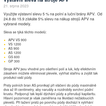
21. srpna 2023
Využijte výstavní slevu 5 % na polní a luční brány APV. Od
24.8 do 15.9 získáte 5% slevu na nákup strojů APV na
vybrané modely.
Sleva se týká těchto modelů:
APV VS 900
VS 1200
AS 900
AS 1200
GS 600
GP 300
Stroje APV jsou vhodné pro ošetření polí a luk, kdy efektivním
zásahem můžete eliminovat plevele, vytrhat stařinu a zvýšit tak
produkci vaší půdy.
Prsty polních bran AS pronikají při vláčení do půdy maximálně
dva až tři centimetry, aby narušily a rozdrobily svrchní půdní
krustu. Podporují tak lepší dýchání půdy a přerušují kapilaritu.
Hlavní pozornost je však zaměřena na likvidaci nežádoucích
plevelů. Při tažení prstů po povrchu půdy dochází k vytrhání