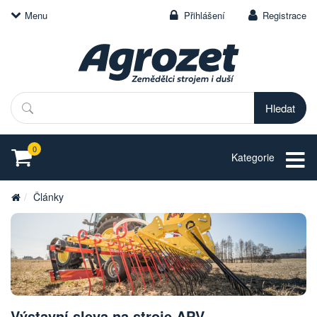
Menu
Přihlášení
Registrace
Hledat
0
Kategorie
Články
Výstavní sleva na stroje APV