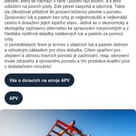
plevele, který se nachází v rané i pozdní fázi klíčení, a k jeho
odložení na povrch půdy. Zde plevel zasychá a odumírá. Takto
lze zlikvidovat přibližně 90 procent klíčenců plevele v porostu.
Zpracování luk a pastvin bez orby je nejjednodušší a nejlevnější
cestou k dosažení jejich lepšího stavu. Jedná se o ekonomicky a
ekologicky zajímavou alternativu ke zpracování mezerovitých a z
hlediska rostlinné skladby oslabených luk a pastvin za pomoci
orby.
U zemědělských firem je krmivo z vlastních luk a pastvin dobrým
a výhodným základem pro chov dobytka. Cílem opatření pro
zlepšení a obnovu travních porostů je zachování, resp. obnovení
trvale zdravého a výnosného porostu a tím produkce kvalitní píce
v dostatečném množství
Vše o dotacích na stroje APV
APV