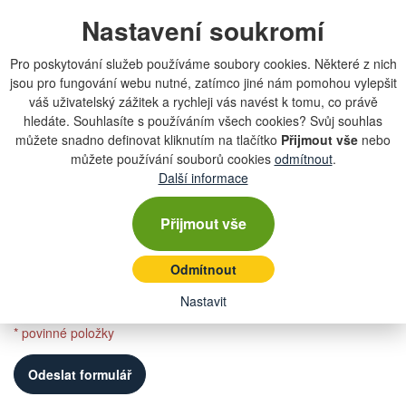
Telefon
Nastavení soukromí
Pro poskytování služeb používáme soubory cookies. Některé z nich
Zpráva
jsou pro fungování webu nutné, zatímco jiné nám pomohou vylepšit
váš uživatelský zážitek a rychleji vás navést k tomu, co právě
hledáte. Souhlasíte s používáním všech cookies? Svůj souhlas
můžete snadno definovat kliknutím na tlačítko
Přijmout vše
nebo
můžete používání souborů cookies
odmítnout
.
Další informace
Souhlasím se
zpracováním osobních údajů
*
Přijmout vše
Odmítnout
Nastavit
* povinné položky