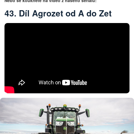
Nebo se koukněte na video z našeho seriálu:
43. Díl Agrozet od A do Zet