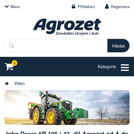
Menu
Přihlášení
Registrace
Hledat
0
Kategorie
Video
John Deere 6R 195 | 43. díl Agrozet od A do