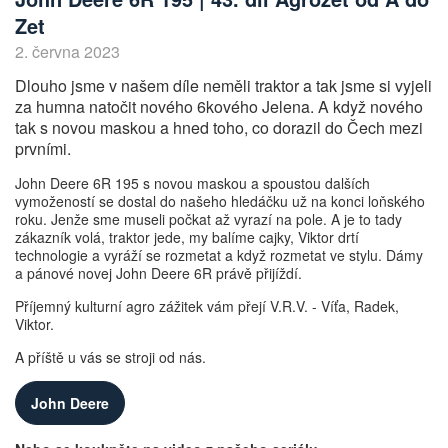
Zet
2. června 2023
Dlouho jsme v našem díle neměli traktor a tak jsme si vyjeli
za humna natočit nového 6kového Jelena. A když nového
tak s novou maskou a hned toho, co dorazil do Čech mezi
prvními.
John Deere 6R 195 s novou maskou a spoustou dalších
vymožeností se dostal do našeho hledáčku už na konci loňského
roku. Jenže sme museli počkat až vyrazí na pole. A je to tady
zákazník volá, traktor jede, my balíme cajky, Viktor drtí
technologie a vyráží se rozmetat a když rozmetat ve stylu. Dámy
a pánové novej John Deere 6R právě přijíždí.
Příjemný kulturní agro zážitek vám přejí V.R.V. - Víťa, Radek,
Viktor.
A příště u vás se stroji od nás.
John Deere