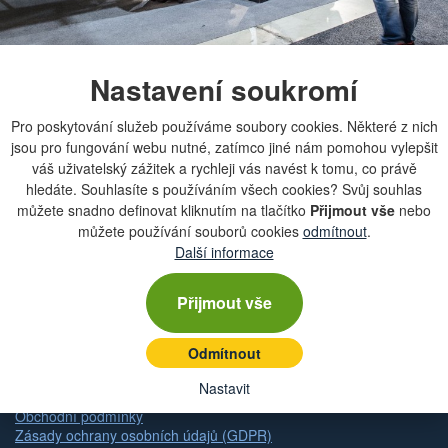
Nastavení soukromí
Pro poskytování služeb používáme soubory cookies. Některé z nich
jsou pro fungování webu nutné, zatímco jiné nám pomohou vylepšit
Chcete dostávat lákavé nabídky přímo do své e-
váš uživatelský zážitek a rychleji vás navést k tomu, co právě
mailové schránky?
hledáte. Souhlasíte s používáním všech cookies? Svůj souhlas
můžete snadno definovat kliknutím na tlačítko
Přijmout vše
nebo
můžete používání souborů cookies
odmítnout
.
Další informace
Zobrazit aktuální newsletter
Přijmout vše
Odmítnout
Rychlá navigace
Nastavit
Obchodní podmínky
Zásady ochrany osobních údajů (GDPR)