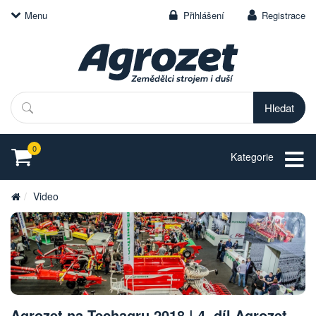
Menu
Přihlášení
Registrace
Hledat
0
Kategorie
Video
Agrozet na Techagru 2018 | 4. díl Agrozet