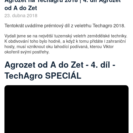
od A do Zet
23. dubna 2018
Tentokrát uvádíme prémiový díl z veletrhu Techagro 2018.
Vydali jsme se na největší tuzemský veletrh zemědělské techniky.
K obdivování toho bylo hodně, a když k tomu přidáte i zahraniční
hosty, musí vzniknout oku lahodící podívaná, kterou Viktor
okořenil svými postřehy.
Agrozet od A do Zet - 4. díl -
TechAgro SPECIÁL