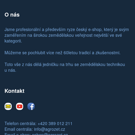
O nás
Jsme profesionální a především ryze český e-shop, který je svým
zaměřením na širokou zemědělskou veřejnost největší ve své
kategorii.
Můžeme se pochlubit více než 60letou tradicí a zkušenostmi.
Toto vše z nás dělá jedničku na trhu se zemědělskou technikou
u nás.
Kontakt
E-
Youtube
Facebook
mail
Telefon centrála: +420 389 012 211
Email centrála:
info@agrozet.cz
Email e-shop:
eshop@agrozet.cz