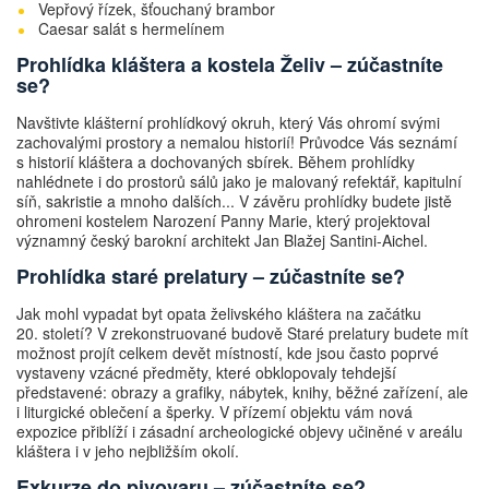
Vepřový řízek, šťouchaný brambor
Caesar salát s hermelínem
Prohlídka kláštera a kostela Želiv – zúčastníte
se?
Navštivte klášterní prohlídkový okruh, který Vás ohromí svými
zachovalými prostory a nemalou historií! Průvodce Vás seznámí
s historií kláštera a dochovaných sbírek. Během prohlídky
nahlédnete i do prostorů sálů jako je malovaný refektář, kapitulní
síň, sakristie a mnoho dalších... V závěru prohlídky budete jistě
ohromeni kostelem Narození Panny Marie, který projektoval
významný český barokní architekt Jan Blažej Santini-Aichel.
Prohlídka staré prelatury – zúčastníte se?
Jak mohl vypadat byt opata želivského kláštera na začátku
20. století? V zrekonstruované budově Staré prelatury budete mít
možnost projít celkem devět místností, kde jsou často poprvé
vystaveny vzácné předměty, které obklopovaly tehdejší
představené: obrazy a grafiky, nábytek, knihy, běžné zařízení, ale
i liturgické oblečení a šperky. V přízemí objektu vám nová
expozice přiblíží i zásadní archeologické objevy učiněné v areálu
kláštera i v jeho nejbližším okolí.
Exkurze do pivovaru – zúčastníte se?