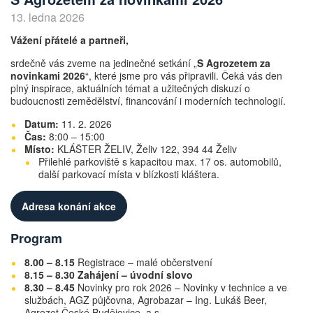
13. ledna 2026
Vážení přátelé a partneři,
srdečně vás zveme na jedinečné setkání „
S Agrozetem za
novinkami 2026
“, které jsme pro vás připravili. Čeká vás den
plný inspirace, aktuálních témat a užitečných diskuzí o
budoucnosti zemědělství, financování i moderních technologií.
Datum:
11. 2. 2026
Čas:
8:00 – 15:00
Místo:
KLÁŠTER ŽELIV, Želiv 122, 394 44 Želiv
Přilehlé parkoviště s kapacitou max. 17 os. automobilů,
další parkovací místa v blízkosti kláštera.
Adresa konání akce
Program
8.00 – 8.15
Registrace – malé občerstvení
8.15 – 8.30 Zahájení – úvodní slovo
8.30 – 8.45
Novinky pro rok 2026 – Novinky v technice a ve
službách, AGZ půjčovna, Agrobazar – Ing. Lukáš Beer,
Agrozet České Budějovice, a.s.