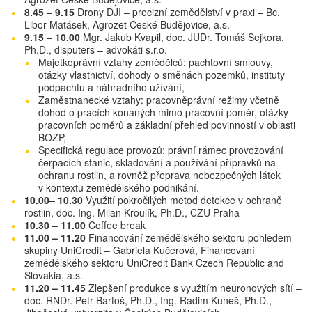
8.45 – 9.15
Drony DJI – precizní zemědělství v praxi – Bc.
Libor Matásek, Agrozet České Budějovice, a.s.
9.15 – 10.00
Mgr. Jakub Kvapil, doc. JUDr. Tomáš Sejkora,
Ph.D., disputers – advokáti s.r.o.
Majetkoprávní vztahy zemědělců: pachtovní smlouvy,
otázky vlastnictví, dohody o směnách pozemků, instituty
podpachtu a náhradního užívání,
Zaměstnanecké vztahy: pracovněprávní režimy včetně
dohod o pracích konaných mimo pracovní poměr, otázky
pracovních poměrů a základní přehled povinností v oblasti
BOZP,
Specifická regulace provozů: právní rámec provozování
čerpacích stanic, skladování a používání přípravků na
ochranu rostlin, a rovněž přeprava nebezpečných látek
v kontextu zemědělského podnikání.
10.00– 10.30
Využití pokročilých metod detekce v ochraně
rostlin, doc. Ing. Milan Kroulík, Ph.D., ČZU Praha
10.30 – 11.00
Coffee break
11.00 – 11.20
Financování zemědělského sektoru pohledem
skupiny UniCredit – Gabriela Kučerová, Financování
zemědělského sektoru UniCredit Bank Czech Republic and
Slovakia, a.s.
11.20 – 11.45
Zlepšení produkce s využitím neuronových sítí –
doc. RNDr. Petr Bartoš, Ph.D., Ing. Radim Kuneš, Ph.D.,