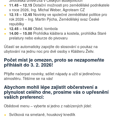
Jihočeská univerzita v Českých Budějovicích
11.45 – 12.15
Dotační možnosti pro zemědělské podnikatele
v roce 2026, Ing. Michal Weber, Agroteam CZ
12.15 – 12.45
Novinky ve společné zemědělské politice pro
rok 2026 – Ing. Martin Pýcha, Zemědělský svaz České
republiky
12.45 – 14.00
Oběd, tombola
14.00 – 15.00
Prohlídka kláštera a kostela, prohlídka Staré
prelatury nebo exkurze do pivovaru
Účastí se automaticky zapojíte do slosování o poukaz na
ubytování na jednu noc pro dvě osoby v Klášteru Želiv.
Počet míst je omezen, proto se nezapomeňte
přihlásit do 3. 2. 2026!
Přijďte načerpat novinky, sdílet nápady a užít si jedinečnou
atmosféru. Těšíme se na vás!
Abychom mohli lépe zajistit občerstvení a
plynulost celého dne, prosíme vás o upřesnění
vašich preferencí:
Obědové menu – vyberte si jedno z nabízených jídel:
Svíčková na smetaně, houskový knedlík