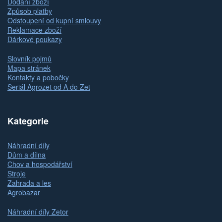
Dodání zboží
Způsob platby
Odstoupení od kupní smlouvy
Reklamace zboží
Dárkové poukazy
Slovník pojmů
Mapa stránek
Kontakty a pobočky
Seriál Agrozet od A do Zet
Kategorie
Náhradní díly
Dům a dílna
Chov a hospodářství
Stroje
Zahrada a les
Agrobazar
Náhradní díly Zetor