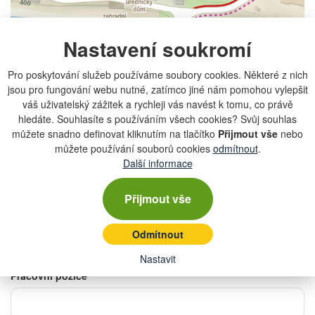
Nastavení soukromí
Pro poskytování služeb používáme soubory cookies. Některé z nich
jsou pro fungování webu nutné, zatímco jiné nám pomohou vylepšit
váš uživatelský zážitek a rychleji vás navést k tomu, co právě
KLÁŠTER ŽELIV, Želiv 122, 394 44 Želiv
hledáte. Souhlasíte s používáním všech cookies? Svůj souhlas
Přilehlé parkoviště s kapacitou max. 17 os. automobilů, další
můžete snadno definovat kliknutím na tlačítko
Přijmout vše
nebo
parkovací místa v blízkosti kláštera.
můžete používání souborů cookies
odmítnout
.
Další informace
Chci s Agrozetem za novinkami 2026 - 11.
2. 2026
Přijmout vše
Firma
*
Odmítnout
Nastavit
Pracovní pozice
*