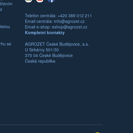
mail
měřením
st
Telefon centrála: +420 389 012 211
Email centrála:
info@agrozet.cz
0letou
Email e-shop:
eshop@agrozet.cz
Kompletní kontakty
rhu se
AGROZET České Budějovice, a.s.
U Sirkárny 501/30
370 04 České Budějovice
Česká republika