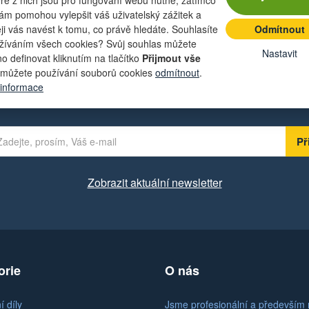
nám pomohou vylepšit váš uživatelský zážitek a
eji vás navést k tomu, co právě hledáte. Souhlasíte
Odmítnout
žíváním všech cookies? Svůj souhlas můžete
Nastavit
o definovat kliknutím na tlačítko
Přijmout vše
můžete používání souborů cookies
odmítnout
.
t lákavé nabídky přímo do své e-ma
 informace
Zobrazit aktuální newsletter
orie
O nás
 díly
Jsme profesionální a především 