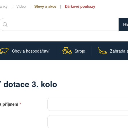
lánky
Video
Slevy a akce
Dárkové poukazy
Hledat
Chov a hospodářství
Stroje
Zahrada a
 dotace 3. kolo
 příjmení
*