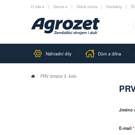
O nás
Servis
Volná místa
Kontakty
Č
Náhradní díly
Dům a dílna
PRV dotace 3. kolo
PRV
Jméno a
E-mail
*