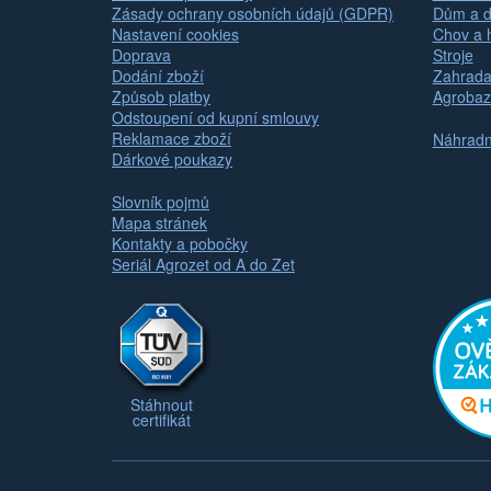
Zásady ochrany osobních údajů (GDPR)
Dům a d
Nastavení cookies
Chov a 
Doprava
Stroje
Dodání zboží
Zahrada
Způsob platby
Agrobaz
Odstoupení od kupní smlouvy
Reklamace zboží
Náhradní
Dárkové poukazy
Slovník pojmů
Mapa stránek
Kontakty a pobočky
Seriál Agrozet od A do Zet
Stáhnout
certifikát