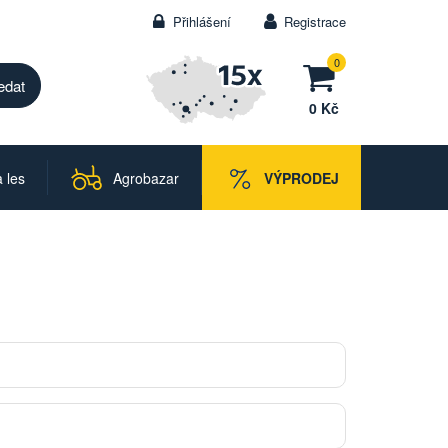
Přihlášení
Registrace
0
0 Kč
 les
Agrobazar
VÝPRODEJ