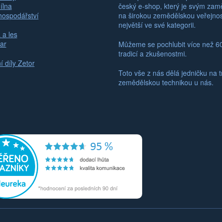
ílna
český e-shop, který je svým za
hospodářství
na širokou zemědělskou veřejno
největší ve své kategorii.
 a les
ar
Můžeme se pochlubit více než 6
tradicí a zkušenostmi.
 díly Zetor
Toto vše z nás dělá jedničku na t
zemědělskou technikou u nás.