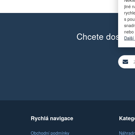
jiné 
rychl
s pou
snadn
nebo 
Chcete dostáva
Další
Rychlá navigace
Kateg
Obchodní podmínky
Náhradní