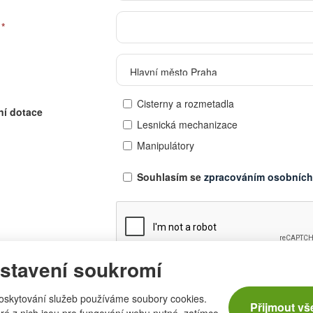
*
Cisterny a rozmetadla
í dotace
Lesnická mechanizace
Manipulátory
Souhlasím se
zpracováním osobních
stavení soukromí
* povinné položky
oskytování služeb používáme soubory cookies.
Přijmout vš
ré z nich jsou pro fungování webu nutné, zatímco