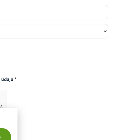
 údajů
*
e