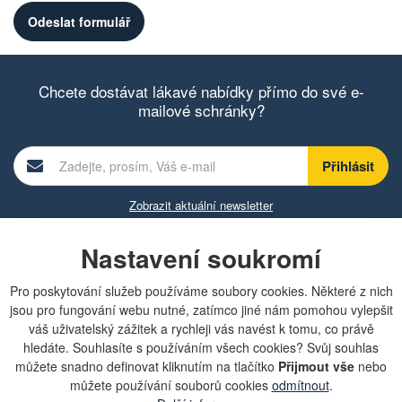
Chcete dostávat lákavé nabídky přímo do své e-
mailové schránky?
Zobrazit aktuální newsletter
Nastavení soukromí
Rychlá navigace
Pro poskytování služeb používáme soubory cookies. Některé z nich
jsou pro fungování webu nutné, zatímco jiné nám pomohou vylepšit
Obchodní podmínky
váš uživatelský zážitek a rychleji vás navést k tomu, co právě
Zásady ochrany osobních údajů (GDPR)
hledáte. Souhlasíte s používáním všech cookies? Svůj souhlas
Nastavení cookies
můžete snadno definovat kliknutím na tlačítko
Přijmout vše
nebo
Doprava
můžete používání souborů cookies
odmítnout
.
Dodání zboží