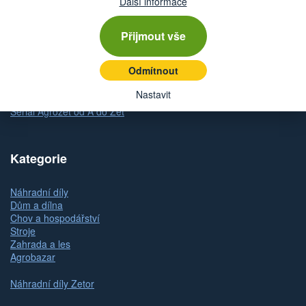
Další informace
Způsob platby
Odstoupení od kupní smlouvy
Reklamace zboží
Přijmout vše
Dárkové poukazy
Odmítnout
Slovník pojmů
Mapa stránek
Nastavit
Kontakty a pobočky
Seriál Agrozet od A do Zet
Kategorie
Náhradní díly
Dům a dílna
Chov a hospodářství
Stroje
Zahrada a les
Agrobazar
Náhradní díly Zetor